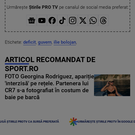
Urmărește
Știrile PRO TV
pe canalul de social media preferat:
Etichete:
deficit
,
guvern
,
ilie bolojan
,
ARTICOL RECOMANDAT DE
SPORT.RO
FOTO Georgina Rodriguez, apariție
'interzisă' pe rețele. Partenera lui
CR7 s-a fotografiat în costum de
baie pe barcă
UGĂ ȘTIRILE PROTV CA SURSĂ PREFERATĂ
URMĂREȘTE ȘTIRILE PROTV ÎN GOOGLE 