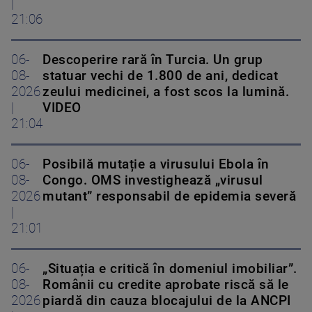
|
21:06
06-
Descoperire rară în Turcia. Un grup
08-
statuar vechi de 1.800 de ani, dedicat
2026
zeului medicinei, a fost scos la lumină.
|
VIDEO
21:04
06-
Posibilă mutație a virusului Ebola în
08-
Congo. OMS investighează „virusul
2026
mutant” responsabil de epidemia severă
|
21:01
06-
„Situația e critică în domeniul imobiliar”.
08-
Românii cu credite aprobate riscă să le
2026
piardă din cauza blocajului de la ANCPI