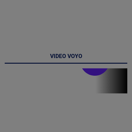
VIDEO VOYO
Stirile PRO TV
Stirile PRO
TV # 17.00 -