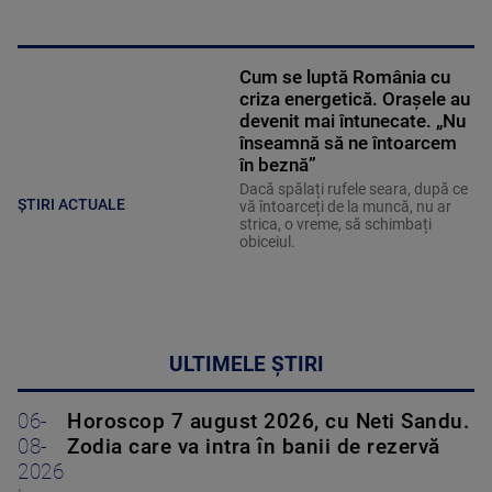
Cum se luptă România cu
criza energetică. Orașele au
devenit mai întunecate. „Nu
înseamnă să ne întoarcem
în beznă”
Dacă spălați rufele seara, după ce
ȘTIRI ACTUALE
vă întoarceți de la muncă, nu ar
strica, o vreme, să schimbați
obiceiul.
ULTIMELE ȘTIRI
06-
Horoscop 7 august 2026, cu Neti Sandu.
08-
Zodia care va intra în banii de rezervă
2026