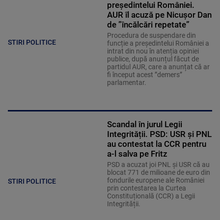
președintelui României.
AUR îl acuză pe Nicușor Dan
de ”încălcări repetate”
Procedura de suspendare din
STIRI POLITICE
funcție a președintelui României a
intrat din nou în atenția opiniei
publice, după anunțul făcut de
partidul AUR, care a anunțat că ar
fi început acest ”demers”
parlamentar.
Scandal în jurul Legii
Integrității. PSD: USR și PNL
au contestat la CCR pentru
a-l salva pe Fritz
PSD a acuzat joi PNL și USR că au
blocat 771 de milioane de euro din
fondurile europene ale României
STIRI POLITICE
prin contestarea la Curtea
Constituțională (CCR) a Legii
Integrității.