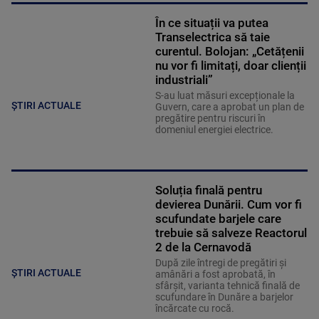
În ce situații va putea
Transelectrica să taie
curentul. Bolojan: „Cetățenii
nu vor fi limitați, doar clienții
industriali”
S-au luat măsuri excepționale la
ȘTIRI ACTUALE
Guvern, care a aprobat un plan de
pregătire pentru riscuri în
domeniul energiei electrice.
Soluția finală pentru
devierea Dunării. Cum vor fi
scufundate barjele care
trebuie să salveze Reactorul
2 de la Cernavodă
După zile întregi de pregătiri și
ȘTIRI ACTUALE
amânări a fost aprobată, în
sfârșit, varianta tehnică finală de
scufundare în Dunăre a barjelor
încărcate cu rocă.