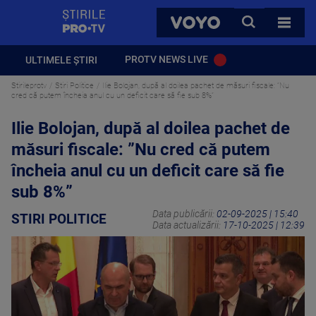
StirilePROTV
CAUTA
VOYO
TOATE 
PROTV NEWS LIVE
ULTIMELE ȘTIRI
Stirileprotv
Stiri Politice
Ilie Bolojan, după al doilea pachet de măsuri fiscale: ”Nu
cred că putem încheia anul cu un deficit care să fie sub 8%”
Ilie Bolojan, după al doilea pachet de
măsuri fiscale: ”Nu cred că putem
încheia anul cu un deficit care să fie
sub 8%”
Data publicării:
02-09-2025 | 15:40
STIRI POLITICE
Data actualizării:
17-10-2025 | 12:39