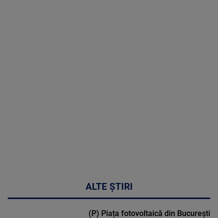
06 August
2026
MAI
MULTE
DETALII
53:57
ALTE ȘTIRI
(P) Piața fotovoltaică din București