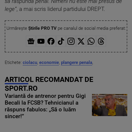
să răspundă penal. Nimeni nu este mai presus de
lege”
, a mai scris liderul partidului DREPT.
Urmărește
Știrile PRO TV
pe canalul de social media preferat:
Etichete:
ciolacu
,
economie
,
plangere penala
,
ARTICOL RECOMANDAT DE
SPORT.RO
Variantă de antrenor pentru Gigi
Becali la FCSB? Tehnicianul a
răspuns fabulos: „Să o luăm
sincer!”