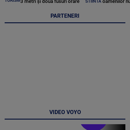
TURISM
3 metri și două fusuri orare
oamenilor nu
STIINTA
PARTENERI
VIDEO VOYO