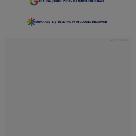
ADAUGĂ ȘTIRILE PROTV CA SURSĂ PREFERATĂ
URMĂREȘTE ȘTIRILE PROTV ÎN GOOGLE DISCOVER