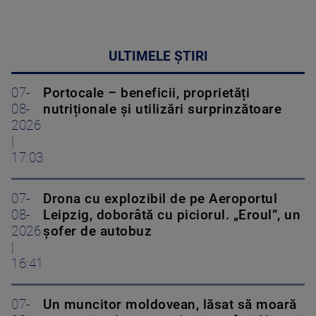
ULTIMELE ȘTIRI
07-
Portocale – beneficii, proprietăți
08-
nutriționale și utilizări surprinzătoare
2026
|
17:03
07-
Drona cu explozibil de pe Aeroportul
08-
Leipzig, doborâtă cu piciorul. „Eroul”, un
2026
șofer de autobuz
|
16:41
07-
Un muncitor moldovean, lăsat să moară