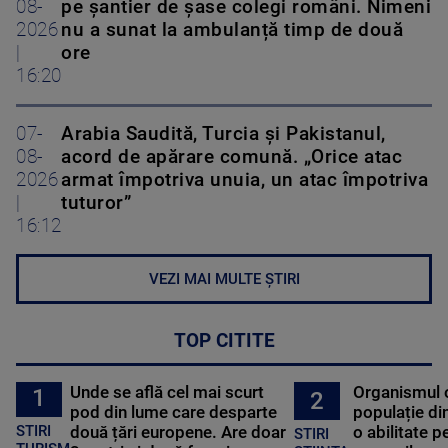
08-
pe șantier de șase colegi români. Nimeni
2026
nu a sunat la ambulanță timp de două
|
ore
16:20
07-
Arabia Saudită, Turcia și Pakistanul,
08-
acord de apărare comună. „Orice atac
2026
armat împotriva unuia, un atac împotriva
|
tuturor”
16:12
VEZI MAI MULTE ȘTIRI
TOP CITITE
Unde se află cel mai scurt
Organismul 
1
2
pod din lume care desparte
populație di
STIRI
două țări europene. Are doar
o abilitate p
STIRI