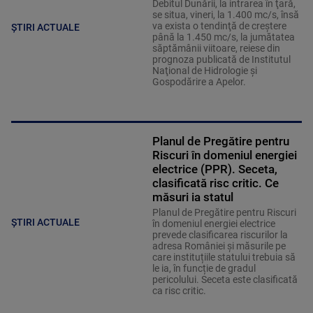
Debitul Dunării, la intrarea în ţară,
se situa, vineri, la 1.400 mc/s, însă
va exista o tendinţă de creştere
ȘTIRI ACTUALE
până la 1.450 mc/s, la jumătatea
săptămânii viitoare, reiese din
prognoza publicată de Institutul
Naţional de Hidrologie şi
Gospodărire a Apelor.
Planul de Pregătire pentru
Riscuri în domeniul energiei
electrice (PPR). Seceta,
clasificată risc critic. Ce
măsuri ia statul
Planul de Pregătire pentru Riscuri
ȘTIRI ACTUALE
în domeniul energiei electrice
prevede clasificarea riscurilor la
adresa României și măsurile pe
care instituțiile statului trebuia să
le ia, în funcție de gradul
pericolului. Seceta este clasificată
ca risc critic.