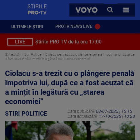
StirilePROTV
CAUTA
VOYO
TOATE 
PROTV NEWS LIVE
ULTIMELE ȘTIRI
LIVE
Știrile PRO TV de la ora 17:00
Stirileprotv
Stiri Politice
Ciolacu s-a trezit cu o plângere penală împotriva lui, după ce
a fost acuzat că a mințit în legătură cu „starea economiei”
Ciolacu s-a trezit cu o plângere penală
împotriva lui, după ce a fost acuzat că
a mințit în legătură cu „starea
economiei”
Data publicării:
03-07-2025 | 15:15
STIRI POLITICE
Data actualizării:
17-10-2025 | 10:28