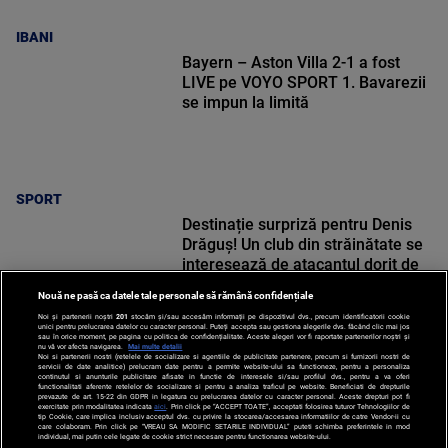
IBANI
Bayern – Aston Villa 2-1 a fost
LIVE pe VOYO SPORT 1. Bavarezii
se impun la limită
SPORT
Destinație surpriză pentru Denis
Drăguș! Un club din străinătate se
interesează de atacantul dorit de
Gigi Becali la FCSB
Nouă ne pasă ca datele tale personale să rămână confidențiale
Noi și partenerii noștri
201
stocăm și/sau accesăm informații pe dispozitivul dvs., precum identificatorii cookie
unici pentru prelucrarea datelor cu caracter personal. Puteți accepta sau gestiona alegerile dvs. făcând clic mai jos
sau în orice moment, pe pagina cu politica de confidențialitate. Aceste alegeri vor fi raportate partenerilor noștri și
nu vă vor afecta navigarea.
Mai multe detalii
Noi si partenerii nostri (retelele de socializare si agentiile de publicitate partenere, precum si furnizorii nostri de
SPORT
servicii de date analitice) prelucram date pentru a permite website-ului sa functioneze, pentru a personaliza
continutul si anunturile publicitare afisate in functie de interesele si/sau profilul dvs., pentru a va oferi
functionalitati aferente retelelor de socializare si pentru a analiza traficul pe website. Beneficiati de drepturile
prevazute de art. 15-22 din GDPR in legatura cu prelucrarea datelor cu caracter personal. Aceste drepturi pot fi
exercitate prin modalitatea indicata
aici
. Prin click pe “ACCEPT TOATE”, acceptati folosirea tuturor Tehnologiilor de
tip Cookie, care implica inclusiv acceptul dvs. cu privire la stocarea/accesarea informatiilor de catre Vendor-ii cu
care colaboram. Prin click pe “VREAU SA MODIFIC SETARILE INDIVIDUAL” puteti schimba preferintele in mod
individual, mai putin cele legate de cookie strict necesare pentru functionarea website-ului.