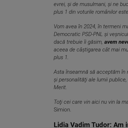
evrei, şi de musulmani, şi ne bu
plus 1 din voturile românilor es
Vom avea în 2024, în termeni mai
Democratic PSD-PNL şi veşnicul 
dacă trebuie îi găsim,
avem nevo
aceea de câştigarea cât mai mult
plus 1.
Asta înseamnă să acceptăm în rân
şi personalităţi ale lumii public
Merit.
Toţi cei care vin aici nu vin la 
Simion.
Lidia Vadim Tudor: Am in