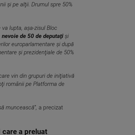
i şi pe alţii. Drumul spre 50%
va lupta, aşa-zisul Bloc
nevoie de 50 de deputaţi
şi
rilor europarlamentare şi după
mentare şi prezidenţiale de 50%
re vin din grupuri de iniţiativă
toţi românii pe Platforma de
n să muncească”,
a precizat
 care a preluat