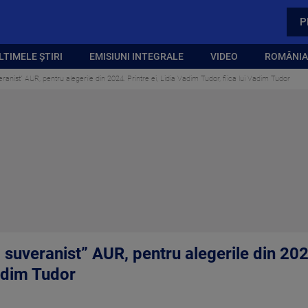
P
LTIMELE ȘTIRI
EMISIUNI INTEGRALE
VIDEO
ROMÂNIA,
veranist” AUR, pentru alegerile din 2024. Printre ei, Lidia Vadim Tudor, fiica lui Vadim Tudor
l suveranist” AUR, pentru alegerile din 2024
Vadim Tudor