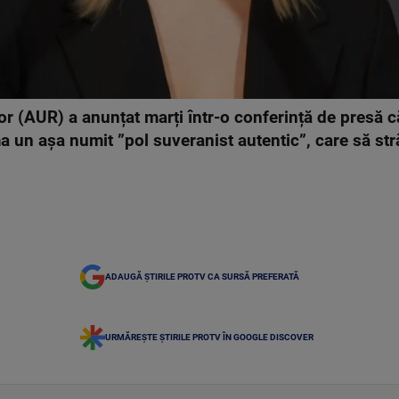
or (AUR) a anunțat marți într-o conferință de presă 
ma un așa numit ”pol suveranist autentic”, care să strâ
ADAUGĂ ȘTIRILE PROTV CA SURSĂ PREFERATĂ
URMĂREȘTE ȘTIRILE PROTV ÎN GOOGLE DISCOVER