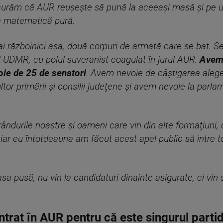
curăm că AUR reuşeşte să pună la aceeaşi masă şi pe uni
te matematică pură.
 războinici aşa, două corpuri de armată care se bat. Se 
UDMR, cu polul suveranist coagulat în jurul AUR.
Avem 
ie de 25 de senatori
. Avem nevoie de câştigarea alege
or primării şi consilii judeţene şi avem nevoie la parla
durile noastre şi oameni care vin din alte formaţiuni, ca
e, iar eu întotdeauna am făcut acest apel public să intre 
masa pusă, nu vin la candidaturi dinainte asigurate, ci vi
trat în AUR pentru că este singurul partid