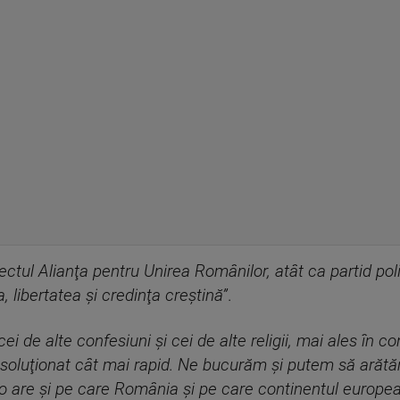
ectul Alianţa pentru Unirea Românilor, atât ca partid polit
, libertatea şi credinţa creştină”
.
cei de alte confesiuni şi cei de alte religii, mai ales în co
m soluţionat cât mai rapid. Ne bucurăm şi putem să arăt
o are şi pe care România şi pe care continentul europea