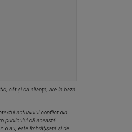
ic, cât şi ca alianţă, are la bază
ntextul actualului conflict din
ăm publicului că această
n o au, este îmbrăţişată şi de