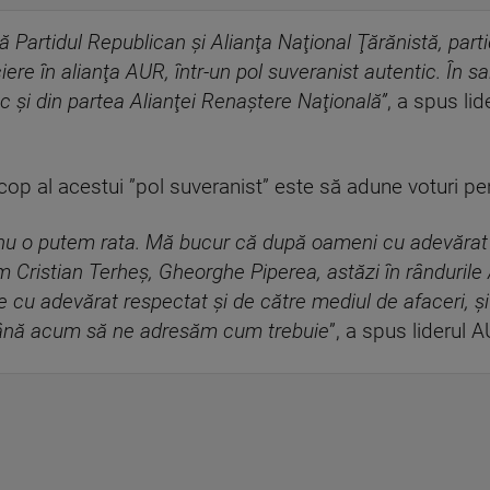
 Partidul Republican şi Alianţa Naţional Ţărănistă, partid
ere în alianţa AUR, într-un pol suveranist autentic. În s
 şi din partea Alianţei Renaştere Naţională”
, a spus li
cop al acestui ”pol suveranist” este să adune voturi pe
nu o putem rata. Mă bucur că după oameni cu adevărat 
 Cristian Terheş, Gheorghe Piperea, astăzi în rândurile
cu adevărat respectat şi de către mediul de afaceri, şi
 până acum să ne adresăm cum trebuie
”, a spus liderul 