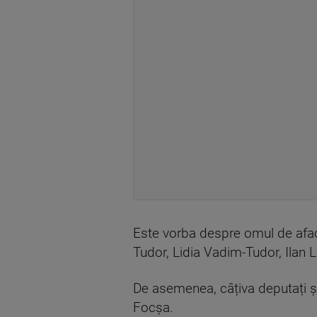
Este vorba despre omul de afac
Tudor, Lidia Vadim-Tudor, Ilan La
De asemenea, câțiva deputați și-
Focşa.