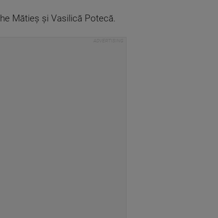
ghe Mătieş şi Vasilică Potecă.