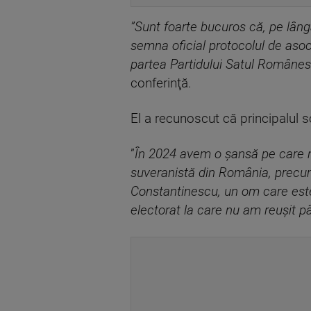
”Sunt foarte bucuros că, pe lângă
semna oficial protocolul de asoci
partea Partidului Satul Românesc
conferinţă.
El a recunoscut că principalul s
”
În 2024 avem o şansă pe care 
suveranistă din România, precum
Constantinescu, un om care este 
electorat la care nu am reuşit