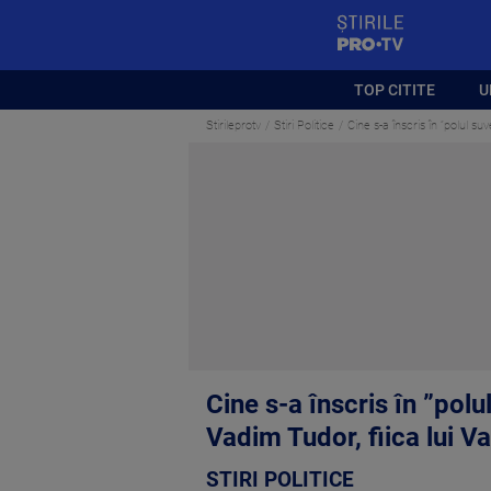
StirilePROTV
TOP CITITE
U
Stirileprotv
Stiri Politice
Cine s-a înscris în ”polul su
Cine s-a înscris în ”polu
Vadim Tudor, fiica lui 
STIRI POLITICE