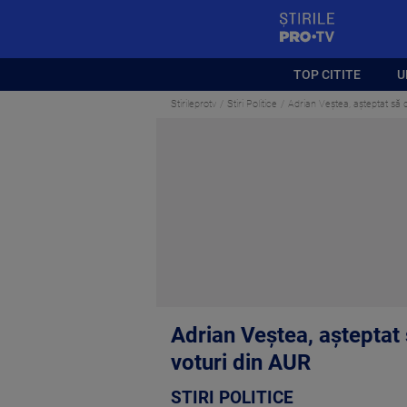
StirilePROTV
TOP CITITE
U
Stirileprotv
Stiri Politice
Adrian Veștea, așteptat să d
Adrian Veștea, așteptat 
voturi din AUR
STIRI POLITICE