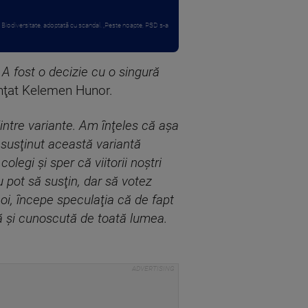
 Biodiversitate, adoptată cu scandal. „Peste noapte, PSD s-a
 A fost o decizie cu o singură
ţat Kelemen Hunor.
 dintre variante. Am înţeles că aşa
 susţinut această variantă
legi şi sper că viitorii noştri
u pot să susţin, dar să votez
oi, începe speculaţia că de fapt
ră şi cunoscută de toată lumea.