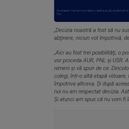
De ce este important ca măcar o dată la două zile să avem o 
fizic. ...
„Decizia noastră a fost să nu su
abţinere, niciun vot împotrivă, d
„Aici au fost trei posibilităţi, o
vor proceda AUR, PNL şi USR. A d
nimeni şi vă spun de ce. Dincolo 
colegi, într-o altă etapă viitoar
împotriva altceva. Şi după aceea
noi nu am respectat decizia. Ast
Şi atunci am spus că nu vom fi î