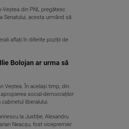
pro-Veștea din PNL pregătesc
ea Senatului, acesta urmând să
li aflați în diferite poziții de
Ilie Bolojan ar urma să
an Veștea. În același timp, din
n apropierea social-democraților
cabinetul liberalului.
arinescu la Justiție; Alexandru
Marian Neacșu, fost vicepremier