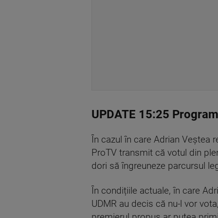
UPDATE 15:25 Programul 
În cazul în care Adrian Veștea r
ProTV transmit că votul din plen
dori să îngreuneze parcursul leg
În condițiile actuale, în care A
UDMR au decis că nu-l vor vota,
premierul propus ar putea primi