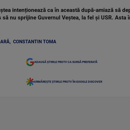
ștea intenționează ca în această după-amiază să d
cis să nu sprijine Guvernul Veștea, la fel și USR. Ast
OARĂ
,
CONSTANTIN TOMA
ADAUGĂ ȘTIRILE PROTV CA SURSĂ PREFERATĂ
URMĂREȘTE ȘTIRILE PROTV ÎN GOOGLE DISCOVER