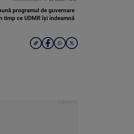
epună programul de guvernare
a în timp ce UDMR își îndeamnă