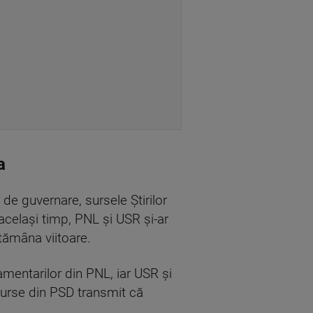
a
de guvernare, sursele Știrilor
același timp, PNL și USR și-ar
ptămâna viitoare.
lamentarilor din PNL, iar USR și
surse din PSD transmit că