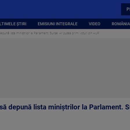
P
LTIMELE ȘTIRI
EMISIUNI INTEGRALE
VIDEO
ROMÂNIA,
epună lista miniștrilor la Parlament. Surse: Ar putea primi voturi din AUR
să depună lista miniștrilor la Parlament. 