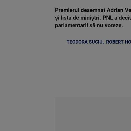
Premierul desemnat Adrian Ve
şi lista de miniştri. PNL a de
parlamentarii să nu voteze.
TEODORA SUCIU
,
ROBERT H