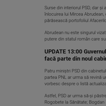
Surse din interiorul PSD, dar ș
înlocuirea lui Mircea Abrudean,
părăsească portofoliul Afacerilo
Abrudean nu este singurul vizat, a
putere din statul român care su
UPDATE 13:00 Guvernul Ve
facă parte din noul cabi
Patru miniștri PSD din cabinetul
partea PNL ar urma să revină une
vorbesc despre o listă actualiza
Astfel, PSD ar urma să-și păstre
Rogobete la Sănătate; Bogdan Iv