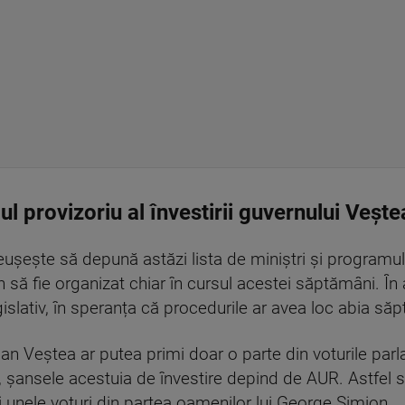
provizoriu al învestirii guvernului Vește
eușește să depună astăzi lista de miniștri și programul 
 să fie organizat chiar în cursul acestei săptămâni. În 
islativ, în speranța că procedurile ar avea loc abia să
drian Veștea ar putea primi doar o parte din voturile par
 șansele acestuia de învestire depind de AUR. Astfel 
 unele voturi din partea oamenilor lui George Simion.