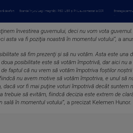
oră de efort
Scandal în jurul Legii Integrității. PSD: USR și PNL au contestat la CCR
Strategia pentru
...
sţinem învestirea guvernului, deci nu vom vota guvernul.
eci asta va fi poziţia noastră în momentul votului”,
a anun
 posibilitate să fim prezenţi şi să nu votăm. Asta este una
oua posibilitate este să votăm împotrivă, dar aici nu a
de faptul că nu vrem să votăm împotriva foştilor noştrii co
e, fiindcă nu avem motive să votăm împotriva, e unul să n
, dacă vor fi mai puţine voturi împotrivă decât suntem n
a trebuie să evităm, fiindcă decizia este extrem de cla
n sală în momentul votului”,
a precizat Kelemen Hunor.