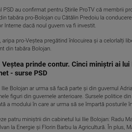
i al PSD au confirmat pentru Știrile ProTV că membrii 
 din tabăra pro-Bolojan cu Cătălin Predoiu la conducer
r Interne dacă noul guvern va fi investit.
ripa pro-Veștea pregătind înlocuirea și a celorlalți libera
nt din tabăra Bolojan.
ștea prinde contur. Cinci miniștri ai lui 
net - surse PSD
 Ilie Bolojan ar urma să facă parte și din guvernul Adri
le figuri din guvernele anterioare. Sursele politice di
tă a modului în care ar urma să se împartă posturile în 
ze patru miniștrii din cabinetul lui Ilie Bolojan: Radu M
an la Energie și Florin Barbu la Agricultură. În plus, 