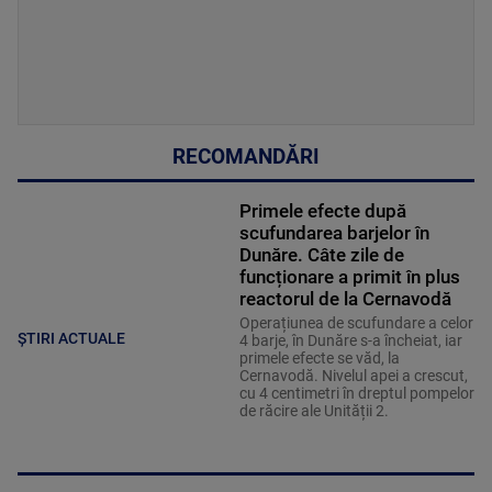
RECOMANDĂRI
Primele efecte după
scufundarea barjelor în
Dunăre. Câte zile de
funcționare a primit în plus
reactorul de la Cernavodă
Operațiunea de scufundare a celor
ȘTIRI ACTUALE
4 barje, în Dunăre s-a încheiat, iar
primele efecte se văd, la
Cernavodă. Nivelul apei a crescut,
cu 4 centimetri în dreptul pompelor
de răcire ale Unității 2.