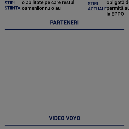
o abilitate pe care restul
obligată d
STIRI
ȘTIRI
oamenilor nu o au
permită au
STIINTA
ACTUALE
la EPPO
PARTENERI
VIDEO VOYO