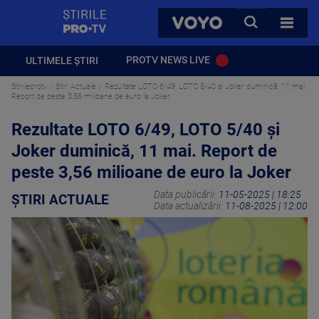
StirilePROTV
CAUTA
VOYO
TOATE 
PROTV NEWS LIVE
ULTIMELE ȘTIRI
Stirileprotv
Știri Actuale
Rezultate LOTO 6/49, LOTO 5/40 și Joker duminică, 11 mai.
Report de peste 3,56 milioane de euro la Joker
Rezultate LOTO 6/49, LOTO 5/40 și
Joker duminică, 11 mai. Report de
peste 3,56 milioane de euro la Joker
Data publicării:
11-05-2025 | 18:25
ȘTIRI ACTUALE
Data actualizării:
11-08-2025 | 12:00