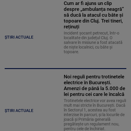
Cum ar fi ajuns un clip
despre „ambulanța neagră”
să ducă la atacul cu bâte și
topoare din Cluj. Trei tineri,
reținuți
Incident șocant petrecut, într-o
ȘTIRI ACTUALE
localitate din județul Cluj. O
salvare în misiune a fost atacată
de niște localnici, cu bâte și
topoare.
Noi reguli pentru trotinetele
electrice în București.
Amenzi de până la 5.000 de
lei pentru cei care le încalcă
Trotinetele electrice vor avea reguli
mult mai stricte în București. Dacă
în Sectorul 1, acestea au fost
ȘTIRI ACTUALE
interzise în parcuri, și la locurile de
joacă și Primăria generală
pregătește un regulament nou,
pentru cele de închiriat.