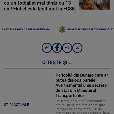
cu un fotbalist mai tânăr cu 13
ani! Fiul ei este legitimat la FCSB
UGĂ ȘTIRILE PROTV CA SURSĂ PREFERATĂ
URMĂREȘTE ȘTIRILE PROTV ÎN GOOGLE 
CITEȘTE ȘI...
Pericolul din Dunăre care ar
putea disloca barjele.
Avertismentul unui secretar
de stat din Ministerul
Transporturilor
Cei 8 cm „câştigaţi” înseamnă că
ȘTIRI ACTUALE
am reuşit să redirecţionăm spre
Cernavodă aproximativ 50 de
metri cubi de apă pe secundă. Însă