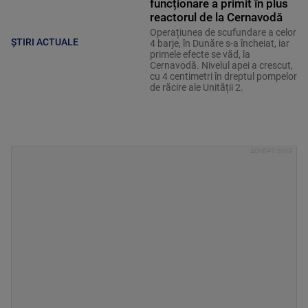
funcționare a primit în plus
reactorul de la Cernavodă
Operațiunea de scufundare a celor
ȘTIRI ACTUALE
4 barje, în Dunăre s-a încheiat, iar
primele efecte se văd, la
Cernavodă. Nivelul apei a crescut,
cu 4 centimetri în dreptul pompelor
de răcire ale Unității 2.