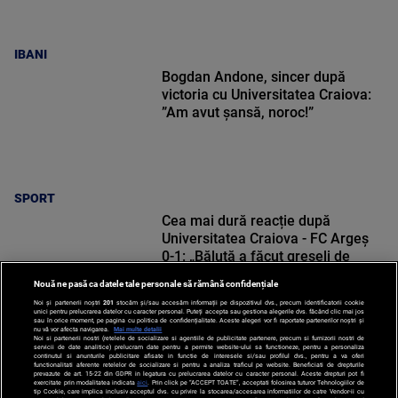
IBANI
Bogdan Andone, sincer după
victoria cu Universitatea Craiova:
”Am avut șansă, noroc!”
SPORT
Cea mai dură reacție după
Universitatea Craiova - FC Argeș
0-1: „Băluță a făcut greșeli de
începători! Elisor încă este dator”
Nouă ne pasă ca datele tale personale să rămână confidențiale
Noi și partenerii noștri
201
stocăm și/sau accesăm informații pe dispozitivul dvs., precum identificatorii cookie
unici pentru prelucrarea datelor cu caracter personal. Puteți accepta sau gestiona alegerile dvs. făcând clic mai jos
sau în orice moment, pe pagina cu politica de confidențialitate. Aceste alegeri vor fi raportate partenerilor noștri și
nu vă vor afecta navigarea.
Mai multe detalii
Noi si partenerii nostri (retelele de socializare si agentiile de publicitate partenere, precum si furnizorii nostri de
SPORT
servicii de date analitice) prelucram date pentru a permite website-ului sa functioneze, pentru a personaliza
continutul si anunturile publicitare afisate in functie de interesele si/sau profilul dvs., pentru a va oferi
functionalitati aferente retelelor de socializare si pentru a analiza traficul pe website. Beneficiati de drepturile
prevazute de art. 15-22 din GDPR in legatura cu prelucrarea datelor cu caracter personal. Aceste drepturi pot fi
exercitate prin modalitatea indicata
aici
. Prin click pe “ACCEPT TOATE”, acceptati folosirea tuturor Tehnologiilor de
tip Cookie, care implica inclusiv acceptul dvs. cu privire la stocarea/accesarea informatiilor de catre Vendor-ii cu