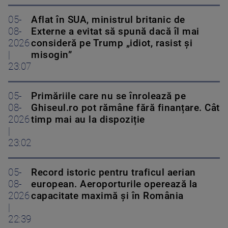
05-
Aflat în SUA, ministrul britanic de
08-
Externe a evitat să spună dacă îl mai
2026
consideră pe Trump „idiot, rasist și
|
misogin”
23:07
05-
Primăriile care nu se înrolează pe
08-
Ghiseul.ro pot rămâne fără finanțare. Cât
2026
timp mai au la dispoziție
|
23:02
05-
Record istoric pentru traficul aerian
08-
european. Aeroporturile operează la
2026
capacitate maximă și în România
|
22:39