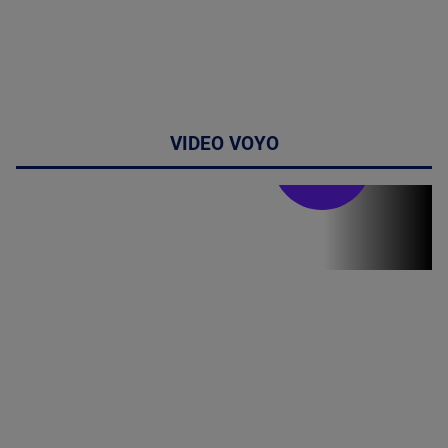
VIDEO VOYO
Stirile PRO TV
Stirile PRO
TV # 19.00 -
05 August