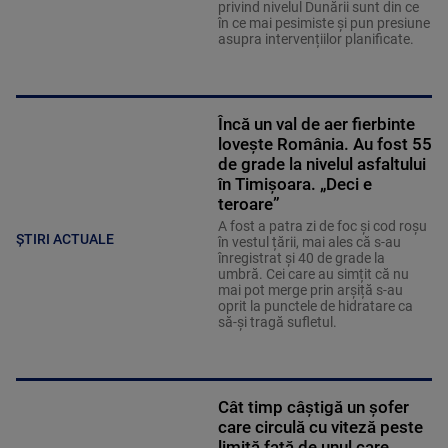
privind nivelul Dunării sunt din ce
în ce mai pesimiste și pun presiune
asupra intervențiilor planificate.
Încă un val de aer fierbinte
lovește România. Au fost 55
de grade la nivelul asfaltului
în Timișoara. „Deci e
teroare”
A fost a patra zi de foc și cod roșu
ȘTIRI ACTUALE
în vestul țării, mai ales că s-au
înregistrat și 40 de grade la
umbră. Cei care au simțit că nu
mai pot merge prin arșiță s-au
oprit la punctele de hidratare ca
să-și tragă sufletul.
Cât timp câștigă un șofer
care circulă cu viteză peste
limită față de unul care