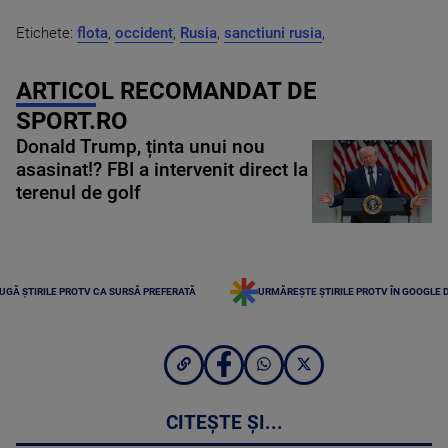
Etichete:
flota
,
occident
,
Rusia
,
sanctiuni rusia
,
ARTICOL RECOMANDAT DE
SPORT.RO
Donald Trump, ținta unui nou
asasinat!? FBI a intervenit direct la
terenul de golf
UGĂ ȘTIRILE PROTV CA SURSĂ PREFERATĂ
URMĂREȘTE ȘTIRILE PROTV ÎN GOOGLE 
CITEȘTE ȘI...