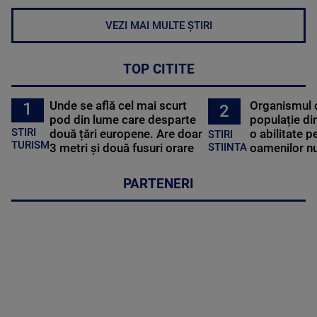
VEZI MAI MULTE ȘTIRI
TOP CITITE
Unde se află cel mai scurt
Organismul 
1
2
pod din lume care desparte
populație di
STIRI
două țări europene. Are doar
o abilitate p
STIRI
TURISM
3 metri și două fusuri orare
oamenilor nu
STIINTA
PARTENERI