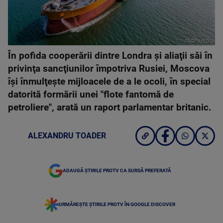
PROFIMEDIA
În pofida cooperării dintre Londra şi aliaţii săi în
privinţa sancţiunilor împotriva Rusiei, Moscova
îşi înmulţeşte mijloacele de a le ocoli, în special
datorită formării unei "flote fantomă de
petroliere", arată un raport parlamentar britanic.
ALEXANDRU TOADER
ADAUGĂ ȘTIRILE PROTV CA SURSĂ PREFERATĂ
URMĂREȘTE ȘTIRILE PROTV ÎN GOOGLE DISCOVER