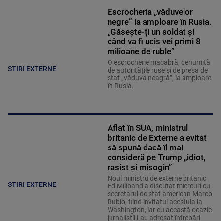
Escrocheria „văduvelor
negre” ia amploare în Rusia.
„Găsește-ți un soldat și
când va fi ucis vei primi 8
milioane de ruble”
O escrocherie macabră, denumită
STIRI EXTERNE
de autoritățile ruse și de presa de
stat „văduva neagră”, ia amploare
în Rusia.
Aflat în SUA, ministrul
britanic de Externe a evitat
să spună dacă îl mai
consideră pe Trump „idiot,
rasist și misogin”
Noul ministru de externe britanic
STIRI EXTERNE
Ed Miliband a discutat miercuri cu
secretarul de stat american Marco
Rubio, fiind invitatul acestuia la
Washington, iar cu această ocazie
jurnaliştii i-au adresat întrebări