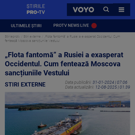
StirilePROTV
CAUTA
VOYO
TOATE 
PROTV NEWS LIVE
ULTIMELE ȘTIRI
Stirileprotv
Stiri externe
„Flota fantomă” a Rusiei a exasperat Occidentul. Cum
fentează Moscova sancțiuniile Vestului
„Flota fantomă” a Rusiei a exasperat
Occidentul. Cum fentează Moscova
sancțiuniile Vestului
Data publicării:
31-01-2024 | 07:06
STIRI EXTERNE
Data actualizării:
12-08-2025 | 01:39