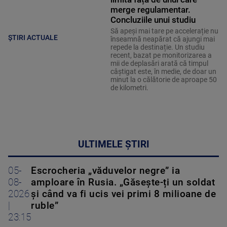
merge regulamentar.
Concluziile unui studiu
Să apeși mai tare pe accelerație nu
ȘTIRI ACTUALE
înseamnă neapărat că ajungi mai
repede la destinație. Un studiu
recent, bazat pe monitorizarea a
mii de deplasări arată că timpul
câștigat este, în medie, de doar un
minut la o călătorie de aproape 50
de kilometri.
ULTIMELE ȘTIRI
05-
Escrocheria „văduvelor negre” ia
08-
amploare în Rusia. „Găsește-ți un soldat
2026
și când va fi ucis vei primi 8 milioane de
|
ruble”
23:15