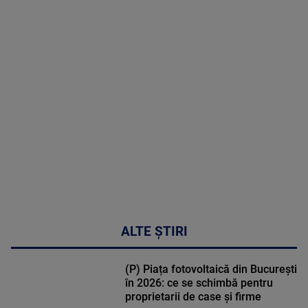
2026
MAI
MULTE
DETALII
50:27
ALTE ȘTIRI
(P) Piața fotovoltaică din București
în 2026: ce se schimbă pentru
proprietarii de case și firme