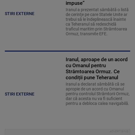
impuse”
Iranul a prezentat sâmbătă o listă
STIRI EXTERNE
de cerinţe pe care Statele Unite ar
trebui să le îndeplinească înainte
ca Teheranul să redeschidă
traficul maritim prin Strâmtoarea
Ormuz, transmite EFE.
Iranul, aproape de un acord
cu Omanul pentru
Strâmtoarea Ormuz. Ce
condiții pune Teheranul
Iranul a declarat sâmbătă că se
apropie de un acord cu Omanul
pentru controlul Strâmtorii Ormuz,
STIRI EXTERNE
dar că acesta nu va fi suficient
pentru a debloca calea navigabilă.