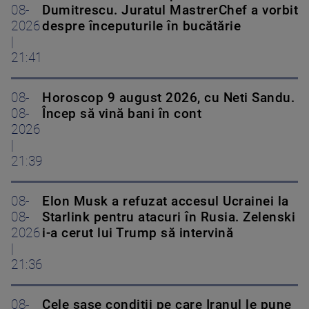
08-
Dumitrescu. Juratul MastrerChef a vorbit
2026
despre începuturile în bucătărie
|
21:41
08-
Horoscop 9 august 2026, cu Neti Sandu.
08-
Încep să vină bani în cont
2026
|
21:39
08-
Elon Musk a refuzat accesul Ucrainei la
08-
Starlink pentru atacuri în Rusia. Zelenski
2026
i-a cerut lui Trump să intervină
|
21:36
08-
Cele șase condiții pe care Iranul le pune