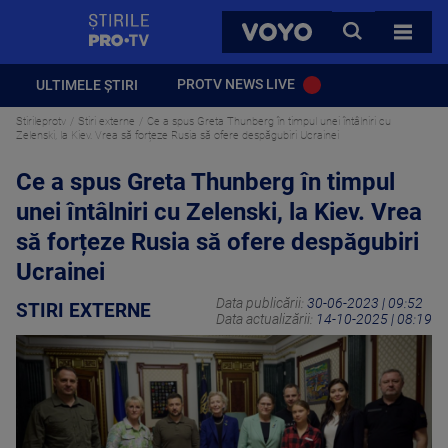
StirilePROTV
CAUTA
VOYO
TOATE 
PROTV NEWS LIVE
ULTIMELE ȘTIRI
Stirileprotv
Stiri externe
Ce a spus Greta Thunberg în timpul unei întâlniri cu
Zelenski, la Kiev. Vrea să forțeze Rusia să ofere despăgubiri Ucrainei
Ce a spus Greta Thunberg în timpul
unei întâlniri cu Zelenski, la Kiev. Vrea
să forțeze Rusia să ofere despăgubiri
Ucrainei
Data publicării:
30-06-2023 | 09:52
STIRI EXTERNE
Data actualizării:
14-10-2025 | 08:19