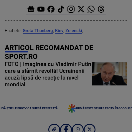
Etichete:
Greta Thunberg
,
Kiev
,
Zelenski
,
ARTICOL RECOMANDAT DE
SPORT.RO
FOTO | Imaginea cu Vladimir Putin
care a stârnit revoltă! Ucrainenii
acuză lipsă de reacție la nivel
mondial
UGĂ ȘTIRILE PROTV CA SURSĂ PREFERATĂ
URMĂREȘTE ȘTIRILE PROTV ÎN GOOGLE 