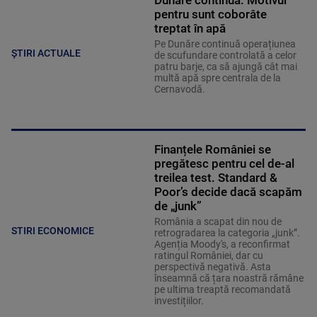
pentru sunt coborâte
treptat în apă
Pe Dunăre continuă operațiunea
ȘTIRI ACTUALE
de scufundare controlată a celor
patru barje, ca să ajungă cât mai
multă apă spre centrala de la
Cernavodă.
Finanțele României se
pregătesc pentru cel de-al
treilea test. Standard &
Poor’s decide dacă scapăm
de „junk”
România a scapat din nou de
STIRI ECONOMICE
retrogradarea la categoria „junk”.
Agenția Moody's, a reconfirmat
ratingul României, dar cu
perspectivă negativă. Asta
înseamnă că țara noastră rămâne
pe ultima treaptă recomandată
investițiilor.