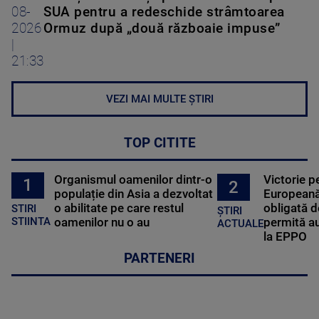
08-
SUA pentru a redeschide strâmtoarea
2026
Ormuz după „două războaie impuse”
|
21:33
VEZI MAI MULTE ȘTIRI
TOP CITITE
Organismul oamenilor dintr-o
Victorie p
1
2
populație din Asia a dezvoltat
Europeană
o abilitate pe care restul
obligată d
STIRI
ȘTIRI
oamenilor nu o au
permită au
STIINTA
ACTUALE
la EPPO
PARTENERI