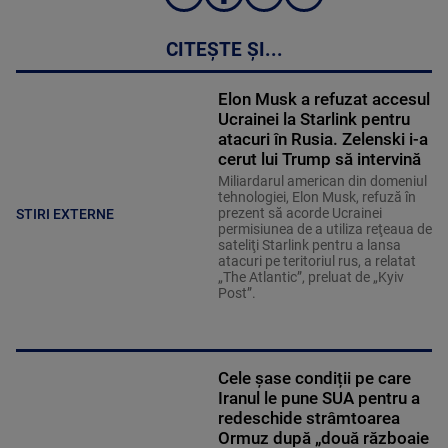
CITEȘTE ȘI...
Elon Musk a refuzat accesul
Ucrainei la Starlink pentru
atacuri în Rusia. Zelenski i-a
cerut lui Trump să intervină
Miliardarul american din domeniul
tehnologiei, Elon Musk, refuză în
prezent să acorde Ucrainei
STIRI EXTERNE
permisiunea de a utiliza reţeaua de
sateliţi Starlink pentru a lansa
atacuri pe teritoriul rus, a relatat
„The Atlantic”, preluat de „Kyiv
Post”.
Cele șase condiții pe care
Iranul le pune SUA pentru a
redeschide strâmtoarea
Ormuz după „două războaie