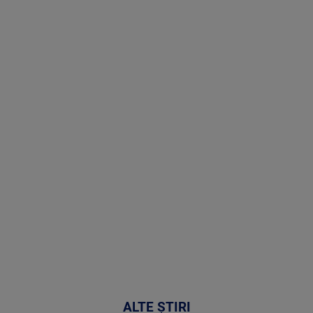
Stirile PRO
TV # 19.00 -
8 August
2026
MAI
MULTE
DETALII
30:33
ALTE ȘTIRI