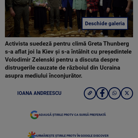
Deschide galeria
Activista suedeză pentru climă Greta Thunberg
s-a aflat joi la Kiev şi s-a întâlnit cu preşedintele
Volodimir Zelenski pentru a discuta despre
distrugerile cauzate de războiul din Ucraina
asupra mediului înconjurător.
IOANA ANDREESCU
ADAUGĂ ȘTIRILE PROTV CA SURSĂ PREFERATĂ
URMĂREȘTE ȘTIRILE PROTV ÎN GOOGLE DISCOVER