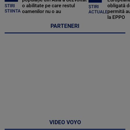
o abilitate pe care restul
obligată d
STIRI
ȘTIRI
oamenilor nu o au
permită au
STIINTA
ACTUALE
la EPPO
PARTENERI
VIDEO VOYO