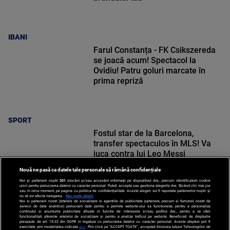
IBANI
Farul Constanța - FK Csikszereda
se joacă acum! Spectacol la
Ovidiu! Patru goluri marcate în
prima repriză
SPORT
Fostul star de la Barcelona,
transfer spectaculos în MLS! Va
juca contra lui Leo Messi
Nouă ne pasă ca datele tale personale să rămână confidențiale
Noi și partenerii noștri
201
stocăm și/sau accesăm informații pe dispozitivul dvs., precum identificatorii cookie
unici pentru prelucrarea datelor cu caracter personal. Puteți accepta sau gestiona alegerile dvs. făcând clic mai jos
sau în orice moment, pe pagina cu politica de confidențialitate. Aceste alegeri vor fi raportate partenerilor noștri și
nu vă vor afecta navigarea.
Mai multe detalii
Noi si partenerii nostri (retelele de socializare si agentiile de publicitate partenere, precum si furnizorii nostri de
SPORT
servicii de date analitice) prelucram date pentru a permite website-ului sa functioneze, pentru a personaliza
continutul si anunturile publicitare afisate in functie de interesele si/sau profilul dvs., pentru a va oferi
functionalitati aferente retelelor de socializare si pentru a analiza traficul pe website. Beneficiati de drepturile
prevazute de art. 15-22 din GDPR in legatura cu prelucrarea datelor cu caracter personal. Aceste drepturi pot fi
exercitate prin modalitatea indicata
aici
. Prin click pe “ACCEPT TOATE”, acceptati folosirea tuturor Tehnologiilor de