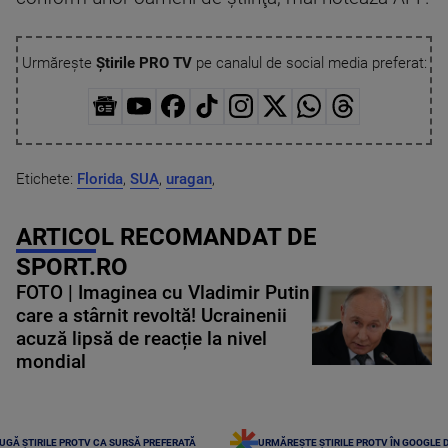
Urmărește
Știrile PRO TV
pe canalul de social media preferat:
Etichete:
Florida
,
SUA
,
uragan
,
ARTICOL RECOMANDAT DE
SPORT.RO
FOTO | Imaginea cu Vladimir Putin
care a stârnit revoltă! Ucrainenii
acuză lipsă de reacție la nivel
mondial
UGĂ ȘTIRILE PROTV CA SURSĂ PREFERATĂ
URMĂREȘTE ȘTIRILE PROTV ÎN GOOGLE 