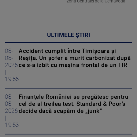
zona Centralei de la Cernavodă.
ULTIMELE ȘTIRI
08-
Accident cumplit între Timișoara și
08-
Reșița. Un șofer a murit carbonizat după
2026
ce s-a izbit cu mașina frontal de un TIR
|
19:56
08-
Finanțele României se pregătesc pentru
08-
cel de-al treilea test. Standard & Poor’s
2026
decide dacă scapăm de „junk”
|
19:53