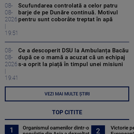
08-
Scufundarea controlată a celor patru
08-
barje de pe Dunăre continuă. Motivul
2026
pentru sunt coborâte treptat în apă
|
19:51
08-
Ce a descoperit DSU la Ambulanța Bacău
08-
după ce o mamă a acuzat că un echipaj
2026
s-a oprit la piață în timpul unei misiuni
|
19:41
VEZI MAI MULTE ȘTIRI
TOP CITITE
Organismul oamenilor dintr-o
Victorie p
1
2
populație din Asia a dezvoltat
Europeană