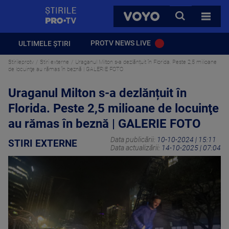
StirilePROTV
CAUTA
VOYO
TOATE 
PROTV NEWS LIVE
ULTIMELE ȘTIRI
Stirileprotv
Stiri externe
Uraganul Milton s-a dezlănțuit în Florida. Peste 2,5 milioane
de locuinţe au rămas în beznă | GALERIE FOTO
Uraganul Milton s-a dezlănțuit în
Florida. Peste 2,5 milioane de locuinţe
au rămas în beznă | GALERIE FOTO
Data publicării:
10-10-2024 | 15:11
STIRI EXTERNE
Data actualizării:
14-10-2025 | 07:04