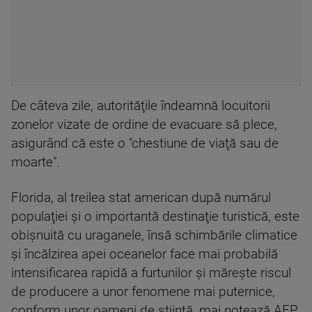
De câteva zile, autorităţile îndeamnă locuitorii
zonelor vizate de ordine de evacuare să plece,
asigurând că este o "chestiune de viaţă sau de
moarte".
Florida, al treilea stat american după numărul
populaţiei şi o importantă destinaţie turistică, este
obişnuită cu uraganele, însă schimbările climatice
şi încălzirea apei oceanelor face mai probabilă
intensificarea rapidă a furtunilor şi măreşte riscul
de producere a unor fenomene mai puternice,
conform unor oameni de ştiinţă, mai notează AFP.