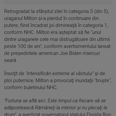
Retrogradat la sfârşitul zilei în categoria 3 (din 5),
uraganul Milton şi-a pierdut în continuare din
putere, fiind încadrat joi dimineaţă în categoria 1,
conform NHC. Milton era aşteptat să fie "unul
dintre uraganele cele mai distrugătoare din ultimii
peste 100 de ani", conform avertismentului lansat
de preşedintele american Joe Biden miercuri
seară.
Însoţit de
"intensificări extreme al vântului"
şi de
ploi puternice, Milton a provocaţi inundaţii
"bruşte"
,
conform buletinului NHC.
"Furtuna se află aici. Este timpul ca fiecare să se
adăpostească Rămâneţi la interior şi nu plecaţi la
drum"
, a avertizat guvernatorul statului Florida Ron