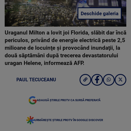
Deschide galeria
Uraganul Milton a lovit joi Florida, slăbit dar încă
periculos, privând de energie electrică peste 2,5
milioane de locuinţe şi provocând inundaţii, la
două săptămâni după trecerea devastatorului
uragan Helene, informează AFP.
PAUL TECUCEANU
ADAUGĂ ȘTIRILE PROTV CA SURSĂ PREFERATĂ
URMĂREȘTE ȘTIRILE PROTV ÎN GOOGLE DISCOVER