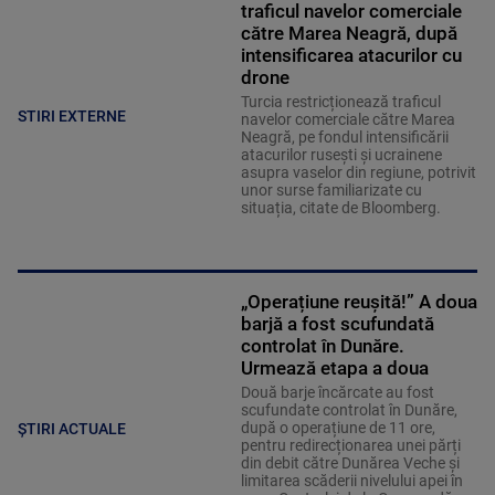
traficul navelor comerciale
către Marea Neagră, după
intensificarea atacurilor cu
drone
Turcia restricționează traficul
STIRI EXTERNE
navelor comerciale către Marea
Neagră, pe fondul intensificării
atacurilor rusești și ucrainene
asupra vaselor din regiune, potrivit
unor surse familiarizate cu
situația, citate de Bloomberg.
„Operațiune reușită!” A doua
barjă a fost scufundată
controlat în Dunăre.
Urmează etapa a doua
Două barje încărcate au fost
scufundate controlat în Dunăre,
după o operațiune de 11 ore,
ȘTIRI ACTUALE
pentru redirecționarea unei părți
din debit către Dunărea Veche și
limitarea scăderii nivelului apei în