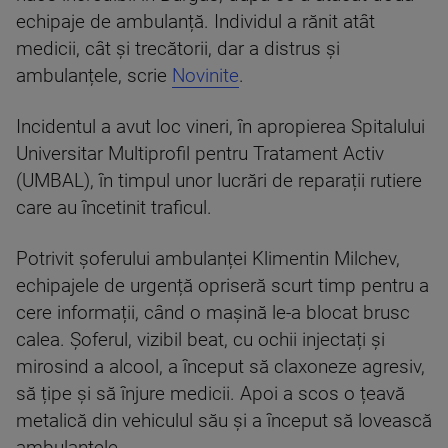
echipaje de ambulanță. Individul a rănit atât
medicii, cât și trecătorii, dar a distrus și
ambulanțele, scrie
Novinite
.
Incidentul a avut loc vineri, în apropierea Spitalului
Universitar Multiprofil pentru Tratament Activ
(UMBAL), în timpul unor lucrări de reparații rutiere
care au încetinit traficul.
Potrivit șoferului ambulanței Klimentin Milchev,
echipajele de urgență opriseră scurt timp pentru a
cere informații, când o mașină le-a blocat brusc
calea. Șoferul, vizibil beat, cu ochii injectați și
mirosind a alcool, a început să claxoneze agresiv,
să țipe și să înjure medicii. Apoi a scos o țeavă
metalică din vehiculul său și a început să lovească