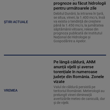
prognoze au făcut hidrologii
pentru următoarele zile
Debitul Dunării, la intrarea în ţară,
se situa, vineri, la 1.400 mc/s, însă
va exista o tendinţă de creştere
ȘTIRI ACTUALE
până la 1.450 mc/s, la jumătatea
săptămânii viitoare, reiese din
prognoza publicată de Institutul
Naţional de Hidrologie şi
Gospodărire a Apelor.
Pe lângă căldură, ANM
anunță vijelii și averse
torențiale în numeroase
județe din România. Zonele
vizate
Valul de căldură persistă pe
VREMEA
teritoriul României. Meterologii au
prelungit vineri dimineață
avertizările meteo de caniculă, dar
și de vijelii.