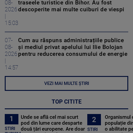
08-
traseele turistice din Bihor. Au fost
2026
descoperite mai multe cuiburi de viespi
|
15:03
07-
Cum au răspuns administrațiile publice
08-
și mediul privat apelului lui Ilie Bolojan
2026
pentru reducerea consumului de energie
|
14:57
VEZI MAI MULTE ȘTIRI
TOP CITITE
Unde se află cel mai scurt
Organismul 
1
2
pod din lume care desparte
populație di
STIRI
două țări europene. Are doar
o abilitate p
STIRI