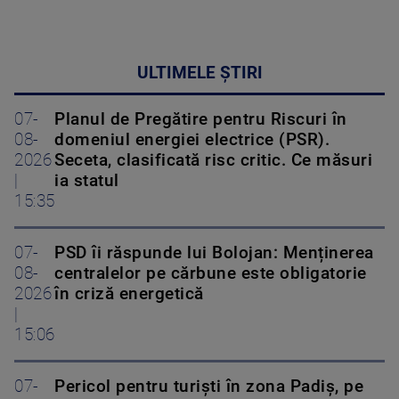
ULTIMELE ȘTIRI
07-
Planul de Pregătire pentru Riscuri în
08-
domeniul energiei electrice (PSR).
2026
Seceta, clasificată risc critic. Ce măsuri
|
ia statul
15:35
07-
PSD îi răspunde lui Bolojan: Menținerea
08-
centralelor pe cărbune este obligatorie
2026
în criză energetică
|
15:06
07-
Pericol pentru turiști în zona Padiș, pe