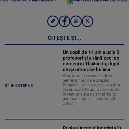
UGĂ ȘTIRILE PROTV CA SURSĂ PREFERATĂ
URMĂREȘTE ȘTIRILE PROTV ÎN GOOGLE 
CITEȘTE ȘI...
Un copil de 14 ani a ucis 5
profesori și a rănit zeci de
oameni în Thailanda, după
ce își omorâse bunicii
Atac armat la o școală de la
periferia nordică a orașului
Bangkok. Un elev de clasa a IX-a,
STIRI EXTERNE
în vârstă de 14 ani, a deschis focul
în instituție și a ucis mai multe
persoane. Apoi și-a pus capăt
zilelor.
Rusia a început ingerința în