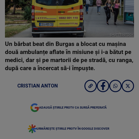
SHUTTERSTOCK
Un bărbat beat din Burgas a blocat cu mașina
două ambulanțe aflate în misiune și i-a bătut pe
medici, dar și pe martorii de pe stradă, cu ranga,
după care a încercat să-i împuște.
CRISTIAN ANTON
ADAUGĂ ȘTIRILE PROTV CA SURSĂ PREFERATĂ
URMĂREȘTE ȘTIRILE PROTV ÎN GOOGLE DISCOVER