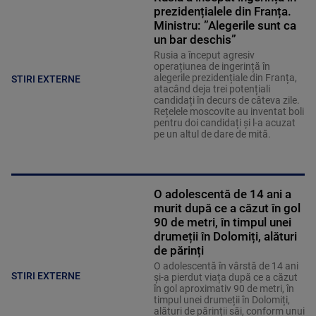
prezidențialele din Franța.
Ministru: ”Alegerile sunt ca
un bar deschis”
Rusia a început agresiv
operațiunea de ingerință în
alegerile prezidențiale din Franța,
STIRI EXTERNE
atacând deja trei potențiali
candidați în decurs de câteva zile.
Rețelele moscovite au inventat boli
pentru doi candidați și l-a acuzat
pe un altul de dare de mită.
O adolescentă de 14 ani a
murit după ce a căzut în gol
90 de metri, în timpul unei
drumeții în Dolomiți, alături
de părinți
O adolescentă în vârstă de 14 ani
STIRI EXTERNE
și-a pierdut viața după ce a căzut
în gol aproximativ 90 de metri, în
timpul unei drumeții în Dolomiți,
alături de părinții săi, conform unui