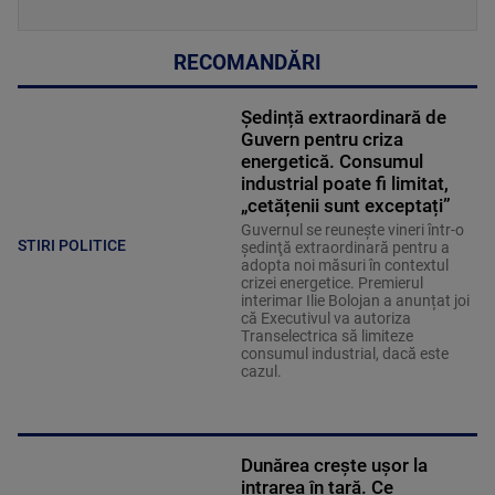
RECOMANDĂRI
Ședință extraordinară de
Guvern pentru criza
energetică. Consumul
industrial poate fi limitat,
„cetățenii sunt exceptați”
Guvernul se reuneşte vineri într-o
STIRI POLITICE
şedinţă extraordinară pentru a
adopta noi măsuri în contextul
crizei energetice. Premierul
interimar Ilie Bolojan a anunțat joi
că Executivul va autoriza
Transelectrica să limiteze
consumul industrial, dacă este
cazul.
Dunărea crește ușor la
intrarea în țară. Ce