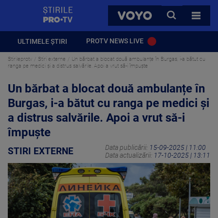
StirilePROTV
CAUTA
VOYO
TOATE 
PROTV NEWS LIVE
ULTIMELE ȘTIRI
Stirileprotv
Stiri externe
Un bărbat a blocat două ambulanțe în Burgas, i-a bătut cu
ranga pe medici și a distrus salvările. Apoi a vrut să-i împuște
Un bărbat a blocat două ambulanțe în
Burgas, i-a bătut cu ranga pe medici și
a distrus salvările. Apoi a vrut să-i
împuște
Data publicării:
15-09-2025 | 11:00
STIRI EXTERNE
Data actualizării:
17-10-2025 | 13:11