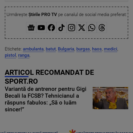
Urmărește
Știrile PRO TV
pe canalul de social media preferat:
Etichete:
ambulanta
,
batut
,
Bulgaria
,
burgas
,
haos
,
medici
,
pistol
,
ranga
,
ARTICOL RECOMANDAT DE
SPORT.RO
Variantă de antrenor pentru Gigi
Becali la FCSB? Tehnicianul a
răspuns fabulos: „Să o luăm
sincer!”