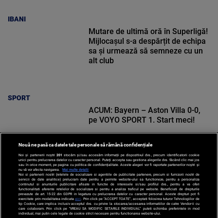
IBANI
Mutare de ultimă oră în Superligă!
Mijlocașul s-a despărțit de echipa
sa și urmează să semneze cu un
alt club
SPORT
ACUM: Bayern – Aston Villa 0-0,
pe VOYO SPORT 1. Start meci!
Nouă ne pasă ca datele tale personale să rămână confidențiale
Noi și partenerii noștri
201
stocăm și/sau accesăm informații pe dispozitivul dvs., precum identificatorii cookie
unici pentru prelucrarea datelor cu caracter personal. Puteți accepta sau gestiona alegerile dvs. făcând clic mai jos
sau în orice moment, pe pagina cu politica de confidențialitate. Aceste alegeri vor fi raportate partenerilor noștri și
nu vă vor afecta navigarea.
Mai multe detalii
Noi si partenerii nostri (retelele de socializare si agentiile de publicitate partenere, precum si furnizorii nostri de
SPORT
servicii de date analitice) prelucram date pentru a permite website-ului sa functioneze, pentru a personaliza
continutul si anunturile publicitare afisate in functie de interesele si/sau profilul dvs., pentru a va oferi
functionalitati aferente retelelor de socializare si pentru a analiza traficul pe website. Beneficiati de drepturile
prevazute de art. 15-22 din GDPR in legatura cu prelucrarea datelor cu caracter personal. Aceste drepturi pot fi
exercitate prin modalitatea indicata
aici
. Prin click pe “ACCEPT TOATE”, acceptati folosirea tuturor Tehnologiilor de
tip Cookie, care implica inclusiv acceptul dvs. cu privire la stocarea/accesarea informatiilor de catre Vendor-ii cu
care colaboram. Prin click pe “VREAU SA MODIFIC SETARILE INDIVIDUAL” puteti schimba preferintele in mod
individual, mai putin cele legate de cookie strict necesare pentru functionarea website-ului.