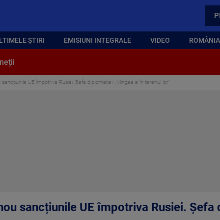
P
LTIMELE ȘTIRI
EMISIUNI INTEGRALE
VIDEO
ROMÂNIA,
neții
sancțiunile UE împotriva Rusiei. Șefa diplomației: „Mingea e în terenul lor”
nou sancțiunile UE împotriva Rusiei. Șefa 