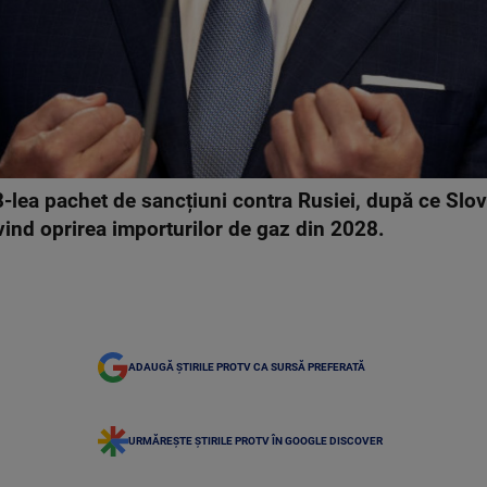
8-lea pachet de sancțiuni contra Rusiei, după ce Slo
ivind oprirea importurilor de gaz din 2028.
ADAUGĂ ȘTIRILE PROTV CA SURSĂ PREFERATĂ
URMĂREȘTE ȘTIRILE PROTV ÎN GOOGLE DISCOVER