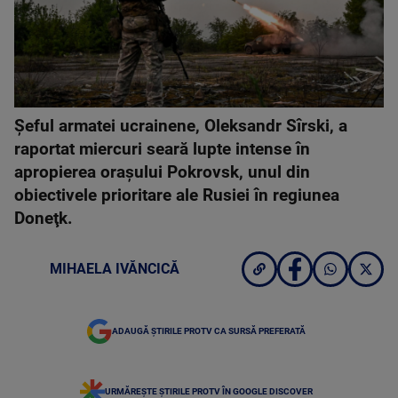
Şeful armatei ucrainene, Oleksandr Sîrski, a
raportat miercuri seară lupte intense în
apropierea oraşului Pokrovsk, unul din
obiectivele prioritare ale Rusiei în regiunea
Doneţk.
MIHAELA IVĂNCICĂ
ADAUGĂ ȘTIRILE PROTV CA SURSĂ PREFERATĂ
URMĂREȘTE ȘTIRILE PROTV ÎN GOOGLE DISCOVER