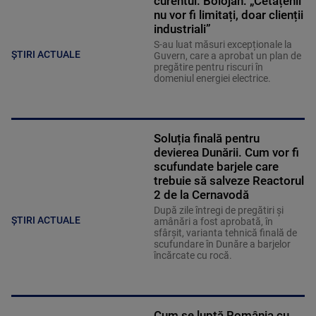
curentul. Bolojan: „Cetățenii
nu vor fi limitați, doar clienții
industriali”
S-au luat măsuri excepționale la
ȘTIRI ACTUALE
Guvern, care a aprobat un plan de
pregătire pentru riscuri în
domeniul energiei electrice.
Soluția finală pentru
devierea Dunării. Cum vor fi
scufundate barjele care
trebuie să salveze Reactorul
2 de la Cernavodă
După zile întregi de pregătiri și
ȘTIRI ACTUALE
amânări a fost aprobată, în
sfârșit, varianta tehnică finală de
scufundare în Dunăre a barjelor
încărcate cu rocă.
Cum se luptă România cu