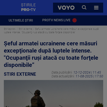
StirilePROTV
CAUTA
VOYO
TOATE 
PROTV NEWS LIVE
ULTIMELE ȘTIRI
Stirileprotv
Stiri externe
Şeful armatei ucrainene cere măsuri excepţionale după
luptele intense. "Ocupanţii ruşi atacă cu toate forţele disponibile”
Şeful armatei ucrainene cere măsuri
excepţionale după luptele intense.
"Ocupanţii ruşi atacă cu toate forţele
disponibile”
Data publicării:
12-12-2024 | 11:45
STIRI EXTERNE
Data actualizării:
11-08-2025 | 17:50