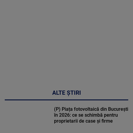
MAI
MULTE
DETALII
47:43
ALTE ȘTIRI
(P) Piața fotovoltaică din București
în 2026: ce se schimbă pentru
proprietarii de case și firme