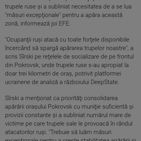
trupele ruse şi a subliniat necesitatea de a se lua
"măsuri excepţionale" pentru a apăra această
zonă, informează joi EFE.
"Ocupanţii ruşi atacă cu toate forţele disponibile
încercând să spargă apărarea trupelor noastre", a
scris Sîrski pe reţelele de socializare de pe frontul
din Pokrovsk, unde trupele ruse s-au apropiat la
doar trei kilometri de oraş, potrivit platformei
ucrainene de analiză a războiului DeepState.
Sîrski a menţionat ca priorităţi consolidarea
apărării oraşului Pokrovsk cu muniţie suficientă şi
provizii constante şi a subliniat numărul mare de
victime pe care trupele sale le provoacă în rândul
atacatorilor ruşi. "Trebuie să luăm măsuri
excepţionale pentru a creşte stabilitatea apărării şi