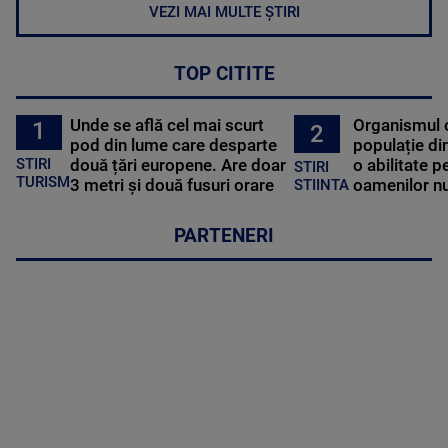
VEZI MAI MULTE ȘTIRI
TOP CITITE
Unde se află cel mai scurt
Organismul 
1
2
pod din lume care desparte
populație di
STIRI
două țări europene. Are doar
o abilitate p
STIRI
TURISM
3 metri și două fusuri orare
oamenilor nu
STIINTA
PARTENERI