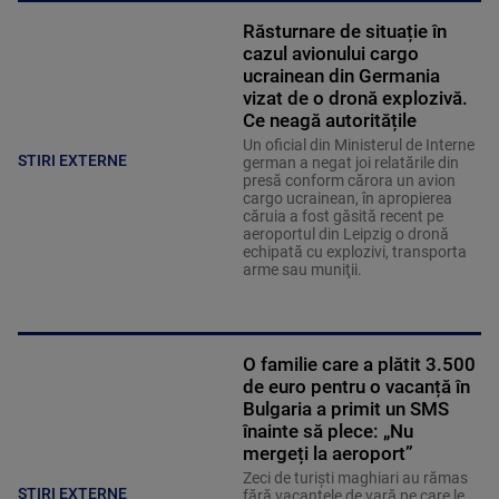
Răsturnare de situație în
cazul avionului cargo
ucrainean din Germania
vizat de o dronă explozivă.
Ce neagă autoritățile
Un oficial din Ministerul de Interne
STIRI EXTERNE
german a negat joi relatările din
presă conform cărora un avion
cargo ucrainean, în apropierea
căruia a fost găsită recent pe
aeroportul din Leipzig o dronă
echipată cu explozivi, transporta
arme sau muniţii.
O familie care a plătit 3.500
de euro pentru o vacanță în
Bulgaria a primit un SMS
înainte să plece: „Nu
mergeți la aeroport”
Zeci de turiști maghiari au rămas
STIRI EXTERNE
fără vacanțele de vară pe care le