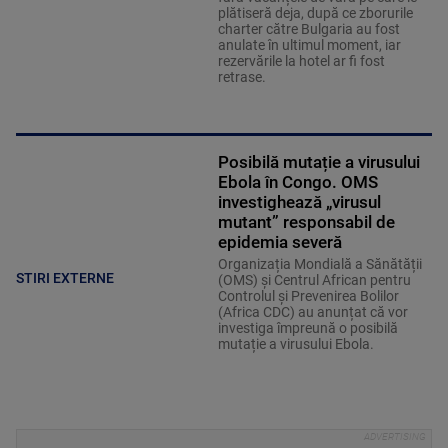
plătiseră deja, după ce zborurile
charter către Bulgaria au fost
anulate în ultimul moment, iar
rezervările la hotel ar fi fost
retrase.
Posibilă mutație a virusului
Ebola în Congo. OMS
investighează „virusul
mutant” responsabil de
epidemia severă
Organizația Mondială a Sănătății
STIRI EXTERNE
(OMS) și Centrul African pentru
Controlul și Prevenirea Bolilor
(Africa CDC) au anunțat că vor
investiga împreună o posibilă
mutație a virusului Ebola.