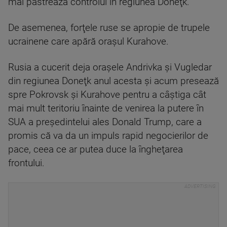
mai păstrează controlul în regiunea Doneţk.
De asemenea, forţele ruse se apropie de trupele
ucrainene care apără oraşul Kurahove.
Rusia a cucerit deja oraşele Andrivka şi Vugledar
din regiunea Doneţk anul acesta şi acum presează
spre Pokrovsk şi Kurahove pentru a câştiga cât
mai mult teritoriu înainte de venirea la putere în
SUA a preşedintelui ales Donald Trump, care a
promis că va da un impuls rapid negocierilor de
pace, ceea ce ar putea duce la îngheţarea
frontului.