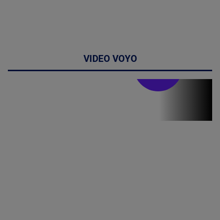
VIDEO VOYO
Stirile PRO TV
Stirile PRO
TV # 19.00 -
06 August
2026