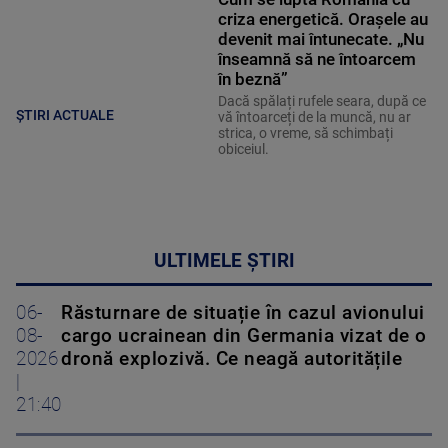
criza energetică. Orașele au
devenit mai întunecate. „Nu
înseamnă să ne întoarcem
în beznă”
Dacă spălați rufele seara, după ce
ȘTIRI ACTUALE
vă întoarceți de la muncă, nu ar
strica, o vreme, să schimbați
obiceiul.
ULTIMELE ȘTIRI
06-
Răsturnare de situație în cazul avionului
08-
cargo ucrainean din Germania vizat de o
2026
dronă explozivă. Ce neagă autoritățile
|
21:40