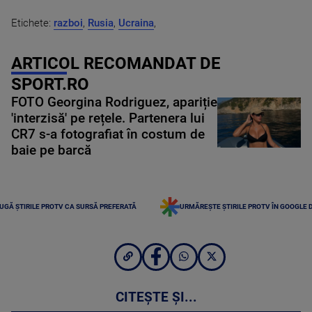
Etichete:
razboi
,
Rusia
,
Ucraina
,
ARTICOL RECOMANDAT DE
SPORT.RO
FOTO Georgina Rodriguez, apariție
'interzisă' pe rețele. Partenera lui
CR7 s-a fotografiat în costum de
baie pe barcă
UGĂ ȘTIRILE PROTV CA SURSĂ PREFERATĂ
URMĂREȘTE ȘTIRILE PROTV ÎN GOOGLE 
CITEȘTE ȘI...