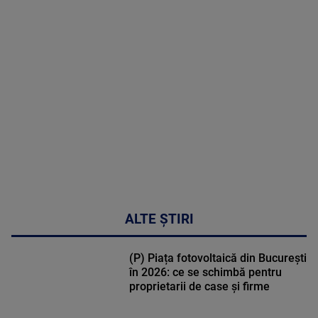
MAI
MULTE
DETALII
30:33
ALTE ȘTIRI
(P) Piața fotovoltaică din București
în 2026: ce se schimbă pentru
proprietarii de case și firme