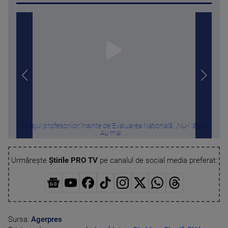
Mesajul profesorilor înainte de Evaluarea Națională. „Nu-i lăsați”.
Român
Au mai ...
Urmărește
Știrile PRO TV
pe canalul de social media preferat:
Sursa:
Agerpres