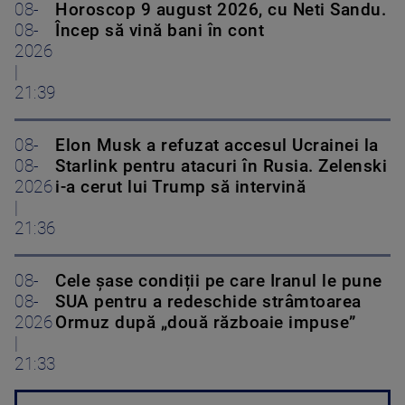
08-
Horoscop 9 august 2026, cu Neti Sandu.
08-
Încep să vină bani în cont
2026
|
21:39
08-
Elon Musk a refuzat accesul Ucrainei la
08-
Starlink pentru atacuri în Rusia. Zelenski
2026
i-a cerut lui Trump să intervină
|
21:36
08-
Cele șase condiții pe care Iranul le pune
08-
SUA pentru a redeschide strâmtoarea
2026
Ormuz după „două războaie impuse”
|
21:33