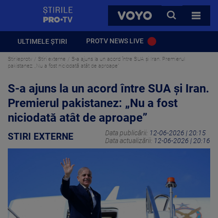
StirilePROTV
CAUTA
VOYO
TOATE 
PROTV NEWS LIVE
ULTIMELE ȘTIRI
Stirileprotv
Stiri externe
S-a ajuns la un acord între SUA și Iran. Premierul
pakistanez: „Nu a fost niciodată atât de aproape”
S-a ajuns la un acord între SUA și Iran.
Premierul pakistanez: „Nu a fost
niciodată atât de aproape”
Data publicării:
12-06-2026 | 20:15
STIRI EXTERNE
Data actualizării:
12-06-2026 | 20:16