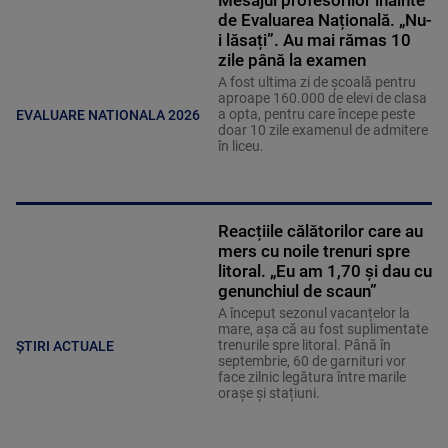
de Evaluarea Națională. „Nu-
i lăsați”. Au mai rămas 10
zile până la examen
A fost ultima zi de școală pentru
aproape 160.000 de elevi de clasa
a opta, pentru care începe peste
EVALUARE NATIONALA 2026
doar 10 zile examenul de admitere
în liceu.
Reacțiile călătorilor care au
mers cu noile trenuri spre
litoral. „Eu am 1,70 și dau cu
genunchiul de scaun”
A început sezonul vacanțelor la
mare, așa că au fost suplimentate
trenurile spre litoral. Până în
ȘTIRI ACTUALE
septembrie, 60 de garnituri vor
face zilnic legătura între marile
orașe și stațiuni.