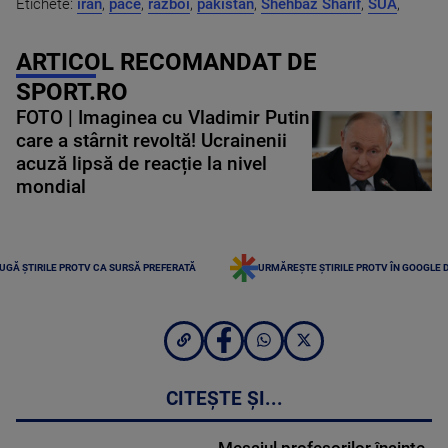
Etichete:
iran
,
pace
,
razboi
,
pakistan
,
Shehbaz Sharif
,
SUA
,
ARTICOL RECOMANDAT DE
SPORT.RO
FOTO | Imaginea cu Vladimir Putin
care a stârnit revoltă! Ucrainenii
acuză lipsă de reacție la nivel
mondial
UGĂ ȘTIRILE PROTV CA SURSĂ PREFERATĂ
URMĂREȘTE ȘTIRILE PROTV ÎN GOOGLE 
CITEȘTE ȘI...
Mesajul profesorilor înainte