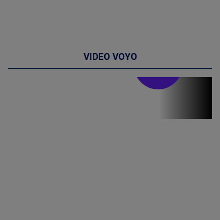
VIDEO VOYO
Stirile PRO TV
Stirile PRO
TV # 19.00 -
8 August
2026