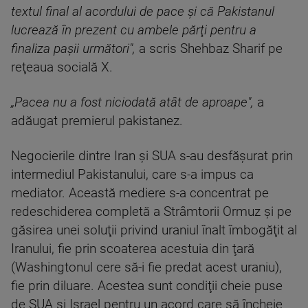
textul final al acordului de pace şi că Pakistanul
lucrează în prezent cu ambele părţi pentru a
finaliza paşii următori",
a scris Shehbaz Sharif pe
reţeaua socială X.
„Pacea nu a fost niciodată atât de aproape",
a
adăugat premierul pakistanez.
Negocierile dintre Iran şi SUA s-au desfăşurat prin
intermediul Pakistanului, care s-a impus ca
mediator. Această mediere s-a concentrat pe
redeschiderea completă a Strâmtorii Ormuz şi pe
găsirea unei soluţii privind uraniul înalt îmbogăţit al
Iranului, fie prin scoaterea acestuia din ţară
(Washingtonul cere să-i fie predat acest uraniu),
fie prin diluare. Acestea sunt condiţii cheie puse
de SUA şi Israel pentru un acord care să încheie