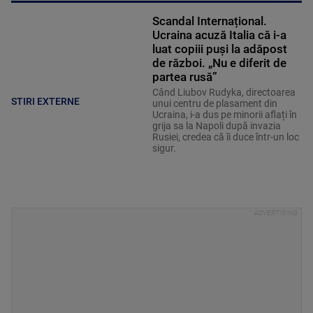
Scandal Internațional.
Ucraina acuză Italia că i-a
luat copiii puși la adăpost
de război. „Nu e diferit de
partea rusă”
Când Liubov Rudyka, directoarea
STIRI EXTERNE
unui centru de plasament din
Ucraina, i-a dus pe minorii aflați în
grija sa la Napoli după invazia
Rusiei, credea că îi duce într-un loc
sigur.