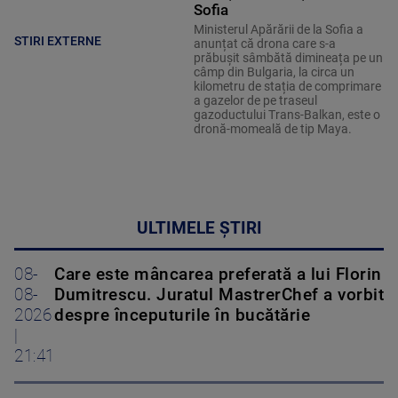
Sofia
Ministerul Apărării de la Sofia a
STIRI EXTERNE
anunțat că drona care s-a
prăbușit sâmbătă dimineața pe un
câmp din Bulgaria, la circa un
kilometru de stația de comprimare
a gazelor de pe traseul
gazoductului Trans-Balkan, este o
dronă-momeală de tip Maya.
ULTIMELE ȘTIRI
08-
Care este mâncarea preferată a lui Florin
08-
Dumitrescu. Juratul MastrerChef a vorbit
2026
despre începuturile în bucătărie
|
21:41