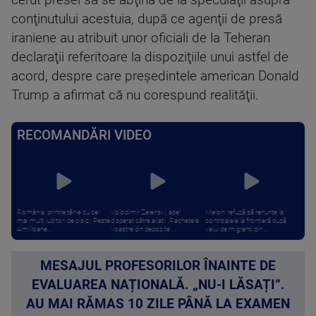
cerut presei să se abţină de la speculaţii asupra
conţinutului acestuia, după ce agenţii de presă
iraniene au atribuit unor oficiali de la Teheran
declaraţii referitoare la dispoziţiile unui astfel de
acord, despre care preşedintele american Donald
Trump a afirmat că nu corespund realităţii.
RECOMANDĂRI VIDEO
România, printre țările cu cei
Volodimir Zelenski, apel
Meloni refuză să renunțe la
mai mulți iubitori de pisici. Peste
disperat către aliați: „Rachetele
controalele la frontieră după
4 milioane ...
voastre din depozite ...
valul de migranți din ...
MESAJUL PROFESORILOR ÎNAINTE DE
EVALUAREA NAȚIONALĂ. „NU-I LĂSAȚI”.
AU MAI RĂMAS 10 ZILE PÂNĂ LA EXAMEN