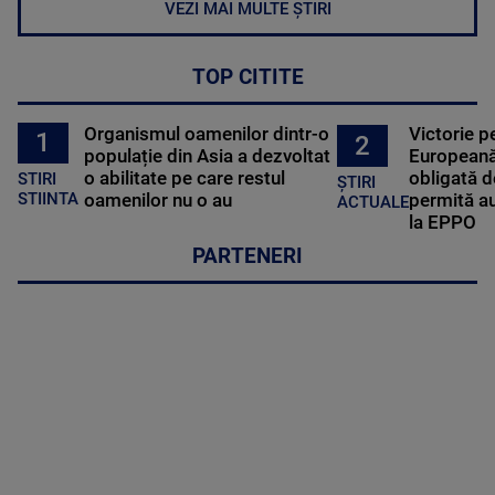
VEZI MAI MULTE ȘTIRI
TOP CITITE
Organismul oamenilor dintr-o
Victorie p
1
2
populație din Asia a dezvoltat
Europeană
o abilitate pe care restul
obligată d
STIRI
ȘTIRI
oamenilor nu o au
permită au
STIINTA
ACTUALE
la EPPO
PARTENERI