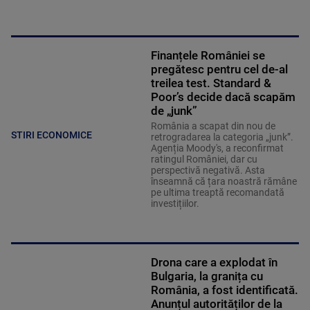
Finanțele României se
pregătesc pentru cel de-al
treilea test. Standard &
Poor’s decide dacă scapăm
de „junk”
România a scapat din nou de
STIRI ECONOMICE
retrogradarea la categoria „junk”.
Agenția Moody's, a reconfirmat
ratingul României, dar cu
perspectivă negativă. Asta
înseamnă că țara noastră rămâne
pe ultima treaptă recomandată
investițiilor.
Drona care a explodat în
Bulgaria, la granița cu
România, a fost identificată.
Anunțul autorităților de la