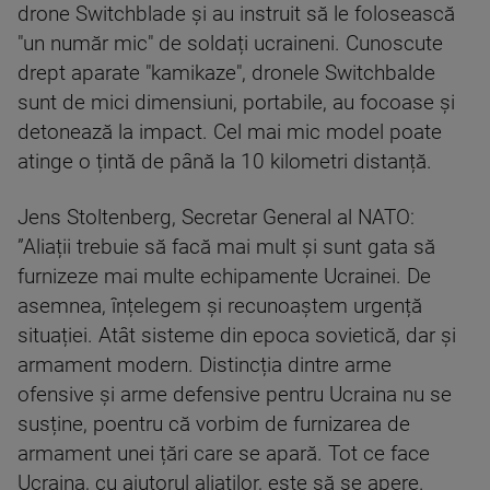
drone Switchblade și au instruit să le folosească
"un număr mic" de soldați ucraineni. Cunoscute
drept aparate "kamikaze", dronele Switchbalde
sunt de mici dimensiuni, portabile, au focoase și
detonează la impact. Cel mai mic model poate
atinge o țintă de până la 10 kilometri distanță.
Jens Stoltenberg, Secretar General al NATO:
”Aliații trebuie să facă mai mult și sunt gata să
furnizeze mai multe echipamente Ucrainei. De
asemnea, înțelegem și recunoaștem urgență
situației. Atât sisteme din epoca sovietică, dar și
armament modern. Distincția dintre arme
ofensive și arme defensive pentru Ucraina nu se
susține, poentru că vorbim de furnizarea de
armament unei țări care se apară. Tot ce face
Ucraina, cu ajutorul aliaților, este să se apere.