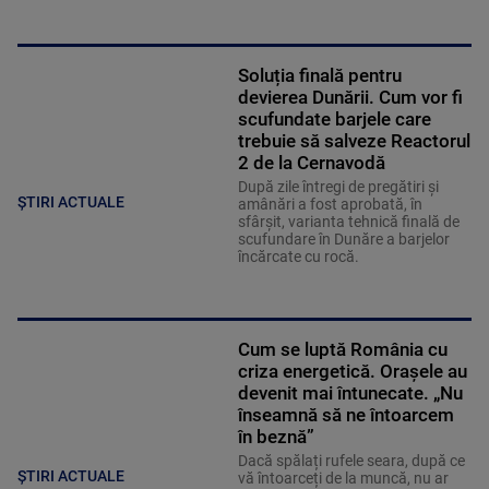
Soluția finală pentru
devierea Dunării. Cum vor fi
scufundate barjele care
trebuie să salveze Reactorul
2 de la Cernavodă
După zile întregi de pregătiri și
ȘTIRI ACTUALE
amânări a fost aprobată, în
sfârșit, varianta tehnică finală de
scufundare în Dunăre a barjelor
încărcate cu rocă.
Cum se luptă România cu
criza energetică. Orașele au
devenit mai întunecate. „Nu
înseamnă să ne întoarcem
în beznă”
Dacă spălați rufele seara, după ce
ȘTIRI ACTUALE
vă întoarceți de la muncă, nu ar