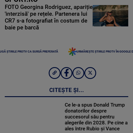
FOTO Georgina Rodriguez, apariție
'interzisă' pe rețele. Partenera lui
CR7 s-a fotografiat în costum de
baie pe barcă
UGĂ ȘTIRILE PROTV CA SURSĂ PREFERATĂ
URMĂREȘTE ȘTIRILE PROTV ÎN GOOGLE 
CITEȘTE ȘI...
Ce le-a spus Donald Trump
donatorilor despre
succesorul său pentru
alegerile din 2028. Pe cine a
ales între Rubio și Vance