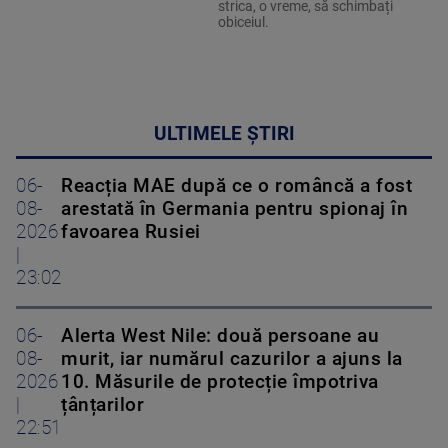
strica, o vreme, să schimbați
obiceiul.
ULTIMELE ȘTIRI
06-
Reacția MAE după ce o româncă a fost
08-
arestată în Germania pentru spionaj în
2026
favoarea Rusiei
|
23:02
06-
Alerta West Nile: două persoane au
08-
murit, iar numărul cazurilor a ajuns la
2026
10. Măsurile de protecție împotriva
|
țânțarilor
22:51