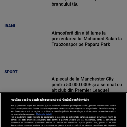
brandului tău
IBANI
Atmosferă din altă lume la
prezentarea lui Mohamed Salah la
Trabzonspor pe Papara Park
SPORT
A plecat de la Manchester City
pentru 50.000.000€ și a semnat cu
alt club din Premier League!
Nouă ne pasă ca datele tale personale să rămână confidențiale
Noi și partenerii noștri
201
stocăm și/sau accesăm informații pe dispozitivul dvs., precum identificatorii cookie
unici pentru prelucrarea datelor cu caracter personal. Puteți accepta sau gestiona alegerile dvs. făcând clic mai jos
sau în orice moment, pe pagina cu politica de confidențialitate. Aceste alegeri vor fi raportate partenerilor noștri și
nu vă vor afecta navigarea.
Mai multe detalii
SPORT
Noi si partenerii nostri (retelele de socializare si agentiile de publicitate partenere, precum si furnizorii nostri de
servicii de date analitice) prelucram date pentru a permite website-ului sa functioneze, pentru a personaliza
continutul si anunturile publicitare afisate in functie de interesele si/sau profilul dvs., pentru a va oferi
functionalitati aferente retelelor de socializare si pentru a analiza traficul pe website. Beneficiati de drepturile