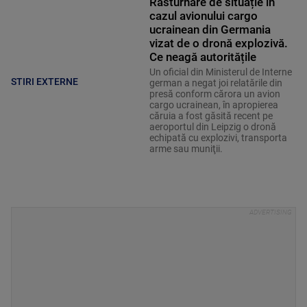
Răsturnare de situație în
cazul avionului cargo
ucrainean din Germania
vizat de o dronă explozivă.
Ce neagă autoritățile
Un oficial din Ministerul de Interne
STIRI EXTERNE
german a negat joi relatările din
presă conform cărora un avion
cargo ucrainean, în apropierea
căruia a fost găsită recent pe
aeroportul din Leipzig o dronă
echipată cu explozivi, transporta
arme sau muniţii.