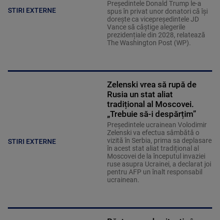
Președintele Donald Trump le-a
STIRI EXTERNE
spus în privat unor donatori că își
dorește ca vicepreședintele JD
Vance să câștige alegerile
prezidențiale din 2028, relatează
The Washington Post (WP).
Zelenski vrea să rupă de
Rusia un stat aliat
tradițional al Moscovei.
„Trebuie să-i despărțim”
Președintele ucrainean Volodimir
Zelenski va efectua sâmbătă o
vizită în Serbia, prima sa deplasare
STIRI EXTERNE
în acest stat aliat tradițional al
Moscovei de la începutul invaziei
ruse asupra Ucrainei, a declarat joi
pentru AFP un înalt responsabil
ucrainean.