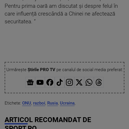
Pentru prima oară am discutat și despre felul în
care influență crescândă a Chinei ne afectează
securitatea. ”
Urmărește
Știrile PRO TV
pe canalul de social media preferat:
Etichete:
ONU
,
razboi
,
Rusia
,
Ucraina
,
ARTICOL RECOMANDAT DE
SPORT.RO