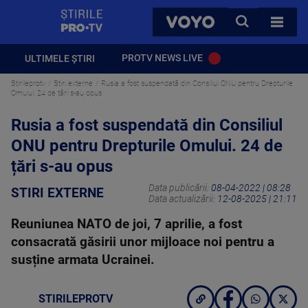
StirilePROTV
CAUTA
VOYO
TOATE 
PROTV NEWS LIVE
ULTIMELE ȘTIRI
Stirileprotv
Stiri externe
Rusia a fost suspendată din Consiliul ONU pentru Drepturile
Omului. 24 de țări s-au opus
Rusia a fost suspendată din Consiliul
ONU pentru Drepturile Omului. 24 de
țări s-au opus
Data publicării:
08-04-2022 | 08:28
STIRI EXTERNE
Data actualizării:
12-08-2025 | 21:11
Reuniunea NATO de joi, 7 aprilie, a fost
consacrată găsirii unor mijloace noi pentru a
susține armata Ucrainei.
STIRILEPROTV