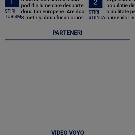
1
2
pod din lume care desparte
populație di
STIRI
două țări europene. Are doar
o abilitate p
STIRI
TURISM
3 metri și două fusuri orare
oamenilor nu
STIINTA
PARTENERI
VIDEO VOYO