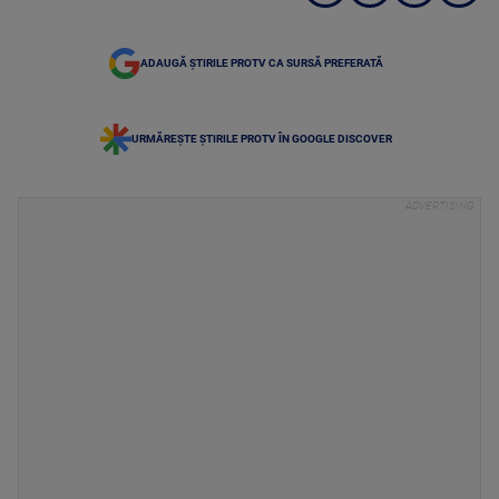
ADAUGĂ ȘTIRILE PROTV CA SURSĂ PREFERATĂ
URMĂREȘTE ȘTIRILE PROTV ÎN GOOGLE DISCOVER