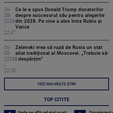
06-
Ce le-a spus Donald Trump donatorilor
08-
despre succesorul său pentru alegerile
2026
din 2028. Pe cine a ales între Rubio și
|
Vance
22:47
06-
Zelenski vrea să rupă de Rusia un stat
08-
aliat tradițional al Moscovei. „Trebuie să-
2026
i despărțim”
|
22:09
VEZI MAI MULTE ȘTIRI
TOP CITITE
Unde se află cel mai scurt
Organismul 