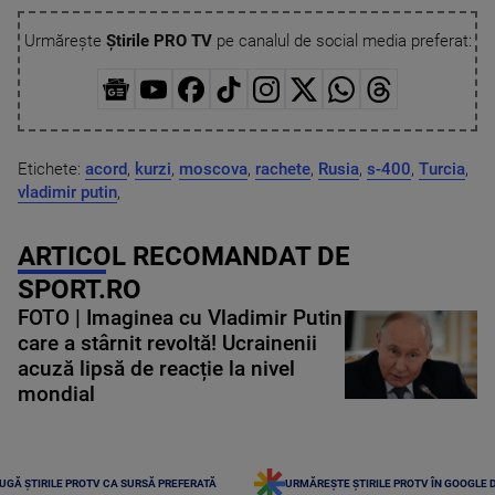
Urmărește
Știrile PRO TV
pe canalul de social media preferat:
Etichete:
acord
,
kurzi
,
moscova
,
rachete
,
Rusia
,
s-400
,
Turcia
,
vladimir putin
,
ARTICOL RECOMANDAT DE
SPORT.RO
FOTO | Imaginea cu Vladimir Putin
care a stârnit revoltă! Ucrainenii
acuză lipsă de reacție la nivel
mondial
UGĂ ȘTIRILE PROTV CA SURSĂ PREFERATĂ
URMĂREȘTE ȘTIRILE PROTV ÎN GOOGLE 