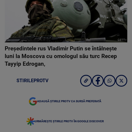
GETTY
Preşedintele rus Vladimir Putin se întâlneşte
luni la Moscova cu omologul său turc Recep
Tayyip Edrogan,
STIRILEPROTV
ADAUGĂ ȘTIRILE PROTV CA SURSĂ PREFERATĂ
URMĂREȘTE ȘTIRILE PROTV ÎN GOOGLE DISCOVER