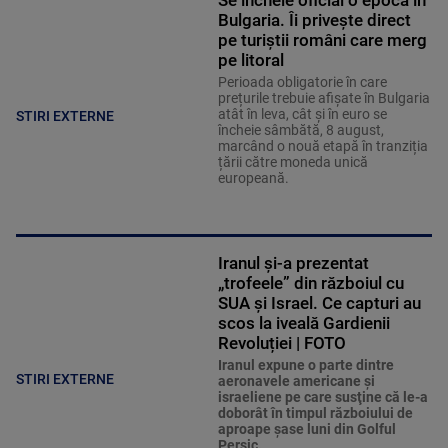
Se încheie oficial o epocă în
Bulgaria. Îi privește direct
pe turiștii români care merg
pe litoral
Perioada obligatorie în care
prețurile trebuie afișate în Bulgaria
atât în leva, cât și în euro se
STIRI EXTERNE
încheie sâmbătă, 8 august,
marcând o nouă etapă în tranziția
țării către moneda unică
europeană.
Iranul și-a prezentat
„trofeele” din războiul cu
SUA și Israel. Ce capturi au
scos la iveală Gardienii
Revoluției | FOTO
Iranul expune o parte dintre
STIRI EXTERNE
aeronavele americane şi
israeliene pe care susţine că le-a
doborât în timpul războiului de
aproape şase luni din Golful
Persic.