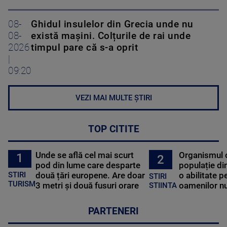
08-
Ghidul insulelor din Grecia unde nu
08-
există mașini. Colțurile de rai unde
2026
timpul pare că s-a oprit
|
09:20
VEZI MAI MULTE ȘTIRI
TOP CITITE
Unde se află cel mai scurt
Organismul 
1
2
pod din lume care desparte
populație di
STIRI
două țări europene. Are doar
o abilitate p
STIRI
TURISM
3 metri și două fusuri orare
oamenilor nu
STIINTA
PARTENERI