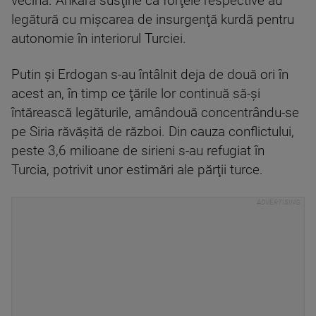
vecină. Ankara susţine că forţele respective au
legătură cu mişcarea de insurgenţă kurdă pentru
autonomie în interiorul Turciei.
Putin şi Erdogan s-au întâlnit deja de două ori în
acest an, în timp ce ţările lor continuă să-şi
întărească legăturile, amândouă concentrându-se
pe Siria răvăşită de război. Din cauza conflictului,
peste 3,6 milioane de sirieni s-au refugiat în
Turcia, potrivit unor estimări ale părţii turce.