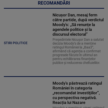
RECOMANDĂRI
Nicușor Dan, mesaj ferm
către partide, după verdictul
Moody's: „Să renunțe la
agendele politice şi la
discursul electoral”
Președintele Nicușor Dan a salutat
STIRI POLITICE
decizia Moody’s de a menține
ratingul României la „Baa3”,
afirmând că agenția a confirmat
progresele făcute în ultimul an
pentru echilibrarea finanțelor
publice și reducerea cheltuielilor.
Moody’s păstrează ratingul
României în categoria
„recomandat investiţiilor”,
cu perspectiva negativă.
Reacția lui Nazare
Moody's a menţinut, vineri, ratingul