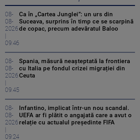
08-
Ca în „Cartea Junglei”: un urs din
08-
Suceava, surprins în timp ce se scarpină
2026
de copac, precum adevăratul Baloo
|
09:46
08-
Spania, măsură neașteptată la frontiera
08-
cu Italia pe fondul crizei migrației din
2026
Ceuta
|
09:45
08-
Infantino, implicat într-un nou scandal.
08-
UEFA ar fi plătit o angajată care a avut o
2026
relație cu actualul președinte FIFA
|
09:24