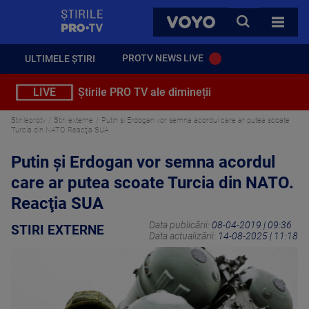
StirilePROTV
CAUTA
VOYO
TOATE 
PROTV NEWS LIVE
ULTIMELE ȘTIRI
LIVE
Știrile PRO TV ale dimineții
Stirileprotv
Stiri externe
Putin şi Erdogan vor semna acordul care ar putea scoate
Turcia din NATO. Reacţia SUA
Putin şi Erdogan vor semna acordul
care ar putea scoate Turcia din NATO.
Reacţia SUA
Data publicării:
08-04-2019 | 09:36
STIRI EXTERNE
Data actualizării:
14-08-2025 | 11:18