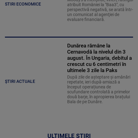
STIRI ECONOMICE
atribuit României la "Baa3", cu
perspectivă negativă, se arată într-
un comunicat al agenţiei de
evaluare financiară.
Dunărea rămâne la
Cernavodă la nivelul din 3
august. În Ungaria, debitul a
crescut cu 6 centimetri în
ultimele 3 zile la Paks
După zile de așteptare și amânări
ȘTIRI ACTUALE
repetate, ieri după-amiază a
început operațiunea de
scufundare controlată a primelor
două barje, în apropierea brațului
Bala de pe Dunăre.
ULTIMELE ȘTIRI