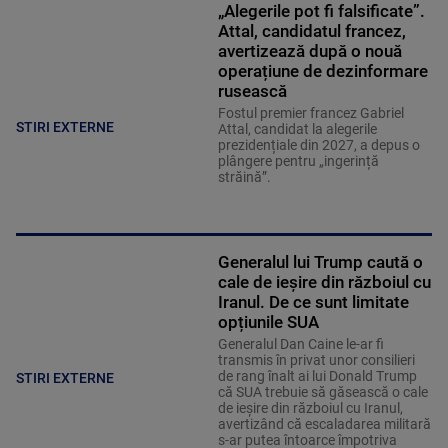
„Alegerile pot fi falsificate”.
Attal, candidatul francez,
avertizează după o nouă
operațiune de dezinformare
rusească
Fostul premier francez Gabriel
STIRI EXTERNE
Attal, candidat la alegerile
prezidențiale din 2027, a depus o
plângere pentru „ingerință
străină”.
Generalul lui Trump caută o
cale de ieșire din războiul cu
Iranul. De ce sunt limitate
opțiunile SUA
Generalul Dan Caine le-ar fi
transmis în privat unor consilieri
de rang înalt ai lui Donald Trump
STIRI EXTERNE
că SUA trebuie să găsească o cale
de ieșire din războiul cu Iranul,
avertizând că escaladarea militară
s-ar putea întoarce împotriva