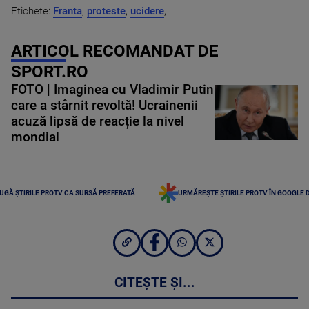
Etichete:
Franta
,
proteste
,
ucidere
,
ARTICOL RECOMANDAT DE
SPORT.RO
FOTO | Imaginea cu Vladimir Putin
care a stârnit revoltă! Ucrainenii
acuză lipsă de reacție la nivel
mondial
UGĂ ȘTIRILE PROTV CA SURSĂ PREFERATĂ
URMĂREȘTE ȘTIRILE PROTV ÎN GOOGLE 
CITEȘTE ȘI...