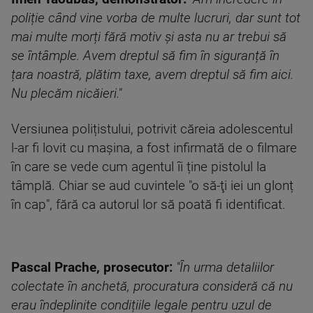
poliție când vine vorba de multe lucruri, dar sunt tot
mai multe morți fără motiv și asta nu ar trebui să
se întâmple. Avem dreptul să fim în siguranță în
țara noastră, plătim taxe, avem dreptul să fim aici.
Nu plecăm nicăieri."
Versiunea polițistului, potrivit căreia adolescentul
l-ar fi lovit cu maşina, a fost infirmată de o filmare
în care se vede cum agentul îi ține pistolul la
tâmplă. Chiar se aud cuvintele "o să-ţi iei un glonț
în cap", fără ca autorul lor să poată fi identificat.
Pascal Prache, prosecutor:
"În urma detaliilor
colectate în anchetă, procuratura consideră că nu
erau îndeplinite condițiile legale pentru uzul de