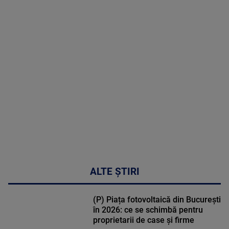
2026
MAI
MULTE
DETALII
48:24
ALTE ȘTIRI
(P) Piața fotovoltaică din București
în 2026: ce se schimbă pentru
proprietarii de case și firme