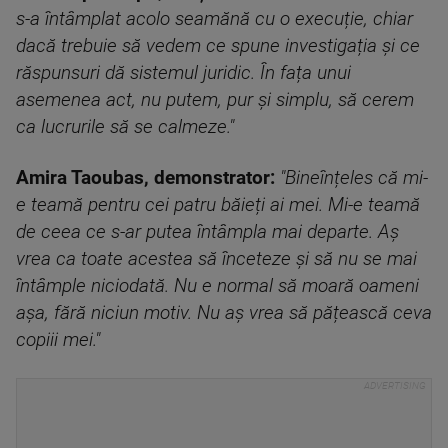
s-a întâmplat acolo seamănă cu o execuție, chiar
dacă trebuie să vedem ce spune investigația și ce
răspunsuri dă sistemul juridic. În fața unui
asemenea act, nu putem, pur și simplu, să cerem
ca lucrurile să se calmeze."
Amira Taoubas, demonstrator:
"Bineînțeles că mi-
e teamă pentru cei patru băieți ai mei. Mi-e teamă
de ceea ce s-ar putea întâmpla mai departe. Aș
vrea ca toate acestea să înceteze și să nu se mai
întâmple niciodată. Nu e normal să moară oameni
așa, fără niciun motiv. Nu aș vrea să pățească ceva
copiii mei."