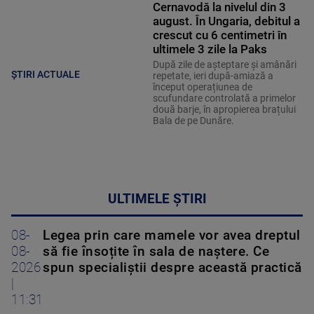
Cernavodă la nivelul din 3
august. În Ungaria, debitul a
crescut cu 6 centimetri în
ultimele 3 zile la Paks
După zile de așteptare și amânări
ȘTIRI ACTUALE
repetate, ieri după-amiază a
început operațiunea de
scufundare controlată a primelor
două barje, în apropierea brațului
Bala de pe Dunăre.
ULTIMELE ȘTIRI
08-
Legea prin care mamele vor avea dreptul
08-
să fie însoțite în sala de naștere. Ce
2026
spun specialiștii despre această practică
|
11:31