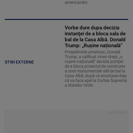
americanilor.
Vorbe dure dupa decizia
instanţei de a bloca sala de
bal de la Casa Albă. Donald
Trump: „Rușine națională”
Preşedintele american, Donald
Trump, a calificat vineri drept „o
ruşine naţională" decizia justiţiei
STIRI EXTERNE
de a bloca proiectul de construire
a unei monumentale săli de bal la
Casa Albă, după ce anunţase deja
că va face apel la Curtea Supremă
a Statelor Unite.