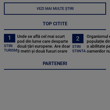
VEZI MAI MULTE ȘTIRI
TOP CITITE
Unde se află cel mai scurt
Organismul 
1
2
pod din lume care desparte
populație di
STIRI
două țări europene. Are doar
o abilitate p
STIRI
TURISM
3 metri și două fusuri orare
oamenilor nu
STIINTA
PARTENERI