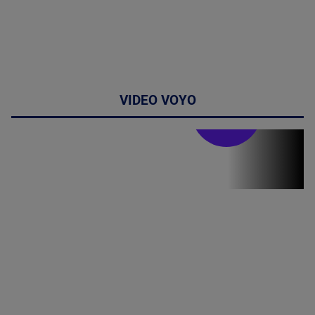
VIDEO VOYO
Stirile PRO TV
Stirile PRO
TV # 19.00 -
07 August