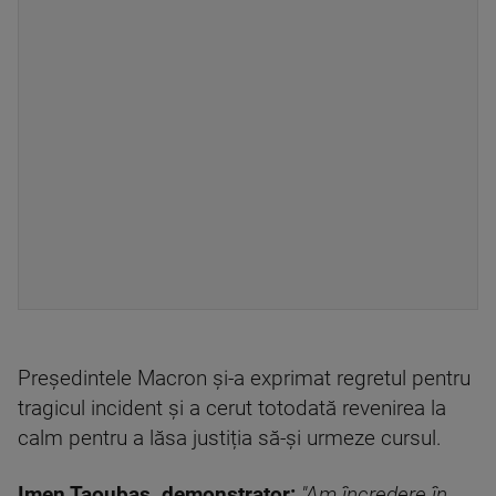
Președintele Macron și-a exprimat regretul pentru
tragicul incident și a cerut totodată revenirea la
calm pentru a lăsa justiția să-și urmeze cursul.
Imen Taoubas, demonstrator:
"Am încredere în