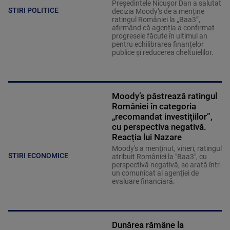
Președintele Nicușor Dan a salutat
STIRI POLITICE
decizia Moody’s de a menține
ratingul României la „Baa3”,
afirmând că agenția a confirmat
progresele făcute în ultimul an
pentru echilibrarea finanțelor
publice și reducerea cheltuielilor.
Moody’s păstrează ratingul
României în categoria
„recomandat investiţiilor”,
cu perspectiva negativă.
Reacția lui Nazare
Moody's a menţinut, vineri, ratingul
STIRI ECONOMICE
atribuit României la "Baa3", cu
perspectivă negativă, se arată într-
un comunicat al agenţiei de
evaluare financiară.
Dunărea rămâne la