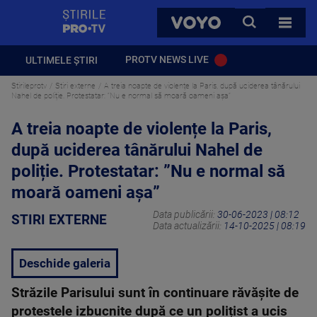
StirilePROTV
CAUTA
VOYO
TOATE 
PROTV NEWS LIVE
ULTIMELE ȘTIRI
Stirileprotv
Stiri externe
A treia noapte de violențe la Paris, după uciderea tânărului
Nahel de poliție. Protestatar: ”Nu e normal să moară oameni așa”
A treia noapte de violențe la Paris,
după uciderea tânărului Nahel de
poliție. Protestatar: ”Nu e normal să
moară oameni așa”
Data publicării:
30-06-2023 | 08:12
STIRI EXTERNE
Data actualizării:
14-10-2025 | 08:19
Deschide galeria
Străzile Parisului sunt în continuare răvășite de
protestele izbucnite după ce un polițist a ucis