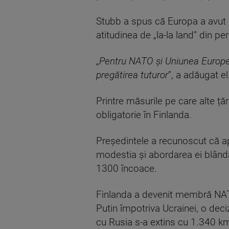
Stubb a spus că Europa a avut 
atitudinea de „la-la land” din p
„
Pentru NATO și Uniunea European
pregătirea tuturor
”, a adăugat el.
Printre măsurile pe care alte ță
obligatorie în Finlanda.
Președintele a recunoscut că ap
modestia și abordarea ei blândă
1300 încoace.
Finlanda a devenit membră NATO
Putin împotriva Ucrainei, o dec
cu Rusia s-a extins cu 1.340 k