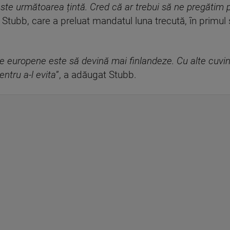
te următoarea țintă. Cred că ar trebui să ne pregătim p
t Stubb, care a preluat mandatul luna trecută, în primul 
le europene este să devină mai finlandeze. Cu alte cuvint
ntru a-l evita
”, a adăugat Stubb.