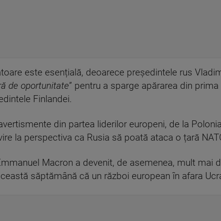
rmătoare este esențială, deoarece președintele rus Vladim
ră de oportunitate
” pentru a sparge apărarea din prima
dintele Finlandei.
avertismente din partea liderilor europeni, de la Polon
vire la perspectiva ca Rusia să poată ataca o țară NATO
Emmanuel Macron a devenit, de asemenea, mult mai dură
această săptămână că un război european în afara Ucra