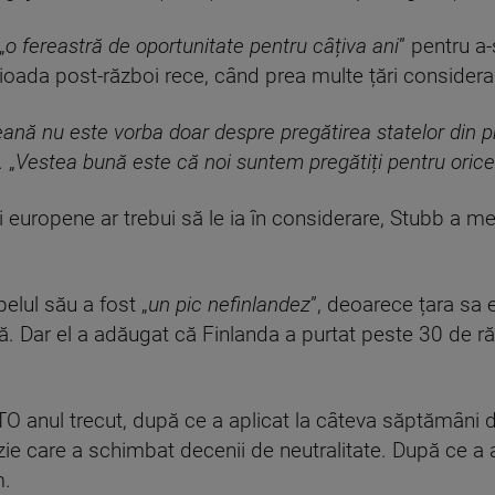
„
o fereastră de oportunitate pentru câțiva ani
” pentru a
erioada post-război rece, când prea multe țări consider
ă nu este vorba doar despre pregătirea statelor din pri
 „
Vestea bună este că noi suntem pregătiți pentru oric
ri europene ar trebui să le ia în considerare, Stubb a m
elul său a fost „
un pic nefinlandez
”, deoarece țara sa
. Dar el a adăugat că Finlanda a purtat peste 30 de răz
 anul trecut, după ce a aplicat la câteva săptămâni d
izie care a schimbat decenii de neutralitate. După ce a 
m.