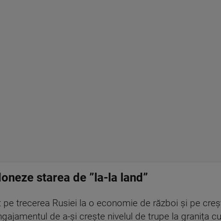
oneze starea de ”la-la land”
pe trecerea Rusiei la o economie de război și pe crește
gajamentul de a-și crește nivelul de trupe la granița 