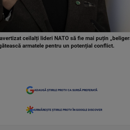
vertizat ceilalți lideri NATO să fie mai puțin „beliger
egătească armatele pentru un potențial conflict.
ADAUGĂ ȘTIRILE PROTV CA SURSĂ PREFERATĂ
URMĂREȘTE ȘTIRILE PROTV ÎN GOOGLE DISCOVER