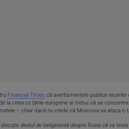
tru
Financial Times
că avertismentele publice recente c
de la ceea ce țările europene ar trebui să se concentre
rmatele – chiar dacă nu crede că Moscova va ataca o 
 discuție destul de beligerantă despre Rusia că va testa 