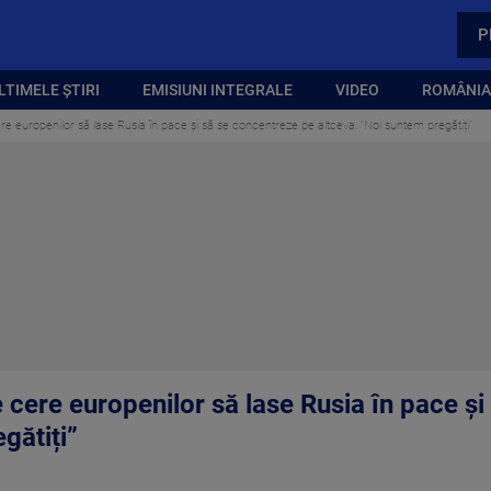
P
LTIMELE ȘTIRI
EMISIUNI INTEGRALE
VIDEO
ROMÂNIA,
ere europenilor să lase Rusia în pace și să se concentreze pe altceva. ”Noi suntem pregătiți”
e cere europenilor să lase Rusia în pace ș
gătiți”