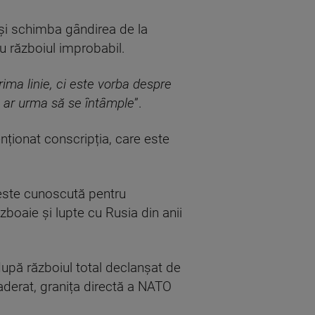
-și schimba gândirea de la
au războiul improbabil.
ma linie, ci este vorba despre
e ar urma să se întâmple
”.
enționat conscripția, care este
 este cunoscută pentru
boaie și lupte cu Rusia din anii
upă războiul total declanșat de
aderat, granița directă a NATO