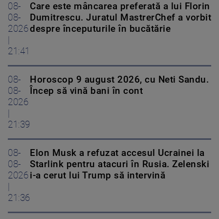
08-
Care este mâncarea preferată a lui Florin
08-
Dumitrescu. Juratul MastrerChef a vorbit
2026
despre începuturile în bucătărie
|
21:41
08-
Horoscop 9 august 2026, cu Neti Sandu.
08-
Încep să vină bani în cont
2026
|
21:39
08-
Elon Musk a refuzat accesul Ucrainei la
08-
Starlink pentru atacuri în Rusia. Zelenski
2026
i-a cerut lui Trump să intervină
|
21:36