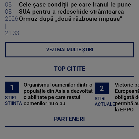
08-
Cele șase condiții pe care Iranul le pune
08-
SUA pentru a redeschide strâmtoarea
2026
Ormuz după „două războaie impuse”
|
21:33
VEZI MAI MULTE ȘTIRI
TOP CITITE
Organismul oamenilor dintr-o
Victorie p
1
2
populație din Asia a dezvoltat
Europeană
o abilitate pe care restul
obligată d
STIRI
ȘTIRI
oamenilor nu o au
permită au
STIINTA
ACTUALE
la EPPO
PARTENERI