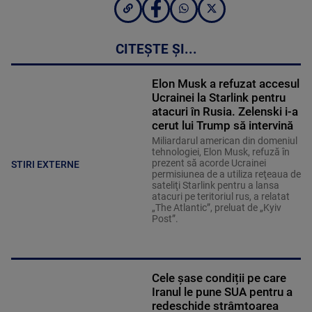
CITEȘTE ȘI...
Elon Musk a refuzat accesul
Ucrainei la Starlink pentru
atacuri în Rusia. Zelenski i-a
cerut lui Trump să intervină
Miliardarul american din domeniul
tehnologiei, Elon Musk, refuză în
prezent să acorde Ucrainei
STIRI EXTERNE
permisiunea de a utiliza reţeaua de
sateliţi Starlink pentru a lansa
atacuri pe teritoriul rus, a relatat
„The Atlantic”, preluat de „Kyiv
Post”.
Cele șase condiții pe care
Iranul le pune SUA pentru a
redeschide strâmtoarea