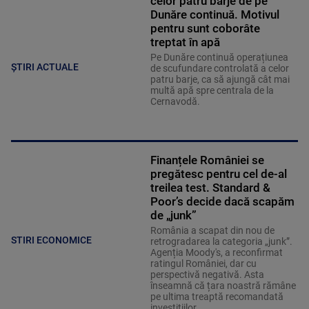
celor patru barje de pe
Dunăre continuă. Motivul
pentru sunt coborâte
treptat în apă
Pe Dunăre continuă operațiunea
ȘTIRI ACTUALE
de scufundare controlată a celor
patru barje, ca să ajungă cât mai
multă apă spre centrala de la
Cernavodă.
Finanțele României se
pregătesc pentru cel de-al
treilea test. Standard &
Poor’s decide dacă scapăm
de „junk”
România a scapat din nou de
STIRI ECONOMICE
retrogradarea la categoria „junk”.
Agenția Moody's, a reconfirmat
ratingul României, dar cu
perspectivă negativă. Asta
înseamnă că țara noastră rămâne
pe ultima treaptă recomandată
investițiilor.