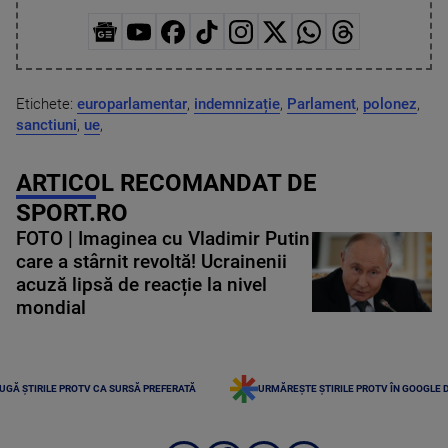
Etichete:
europarlamentar
,
indemnizație
,
Parlament
,
polonez
,
sanctiuni
,
ue
,
ARTICOL RECOMANDAT DE
SPORT.RO
FOTO | Imaginea cu Vladimir Putin
care a stârnit revoltă! Ucrainenii
acuză lipsă de reacție la nivel
mondial
UGĂ ȘTIRILE PROTV CA SURSĂ PREFERATĂ
URMĂREȘTE ȘTIRILE PROTV ÎN GOOGLE 