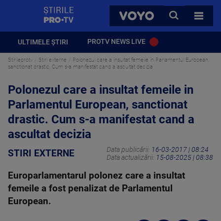
StirilePROTV
CAUTA
VOYO
TOATE 
PROTV NEWS LIVE
ULTIMELE ȘTIRI
Stirileprotv
Stiri externe
Polonezul care a insultat femeile in Parlamentul European,
sanctionat drastic. Cum s-a manifestat cand a ascultat decizia
Polonezul care a insultat femeile in
Parlamentul European, sanctionat
drastic. Cum s-a manifestat cand a
ascultat decizia
Data publicării:
16-03-2017 | 08:24
STIRI EXTERNE
Data actualizării:
15-08-2025 | 08:38
Europarlamentarul polonez care a insultat
femeile a fost penalizat de Parlamentul
European.