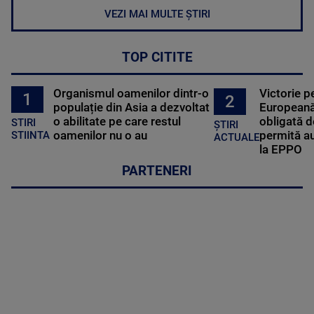
VEZI MAI MULTE ȘTIRI
TOP CITITE
Organismul oamenilor dintr-o
Victorie p
1
2
populație din Asia a dezvoltat
Europeană
o abilitate pe care restul
obligată d
STIRI
ȘTIRI
oamenilor nu o au
permită au
STIINTA
ACTUALE
la EPPO
PARTENERI