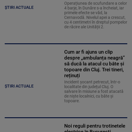
Operațiunea de scufundare a celor
ȘTIRI ACTUALE
4 barje, în Dunăre s-a încheiat, iar
primele efecte se văd, la
Cernavodă. Nivelul apei a crescut,
cu 4 centimetri în dreptul pompelor
de răcire ale Unității 2.
Cum ar fi ajuns un clip
despre „ambulanța neagră”
să ducă la atacul cu bâte și
topoare din Cluj. Trei tineri,
reținuți
Incident șocant petrecut, într-o
ȘTIRI ACTUALE
localitate din județul Cluj. O
salvare în misiune a fost atacată
de niște localnici, cu bâte și
topoare.
Noi reguli pentru trotinetele
electrice în București.