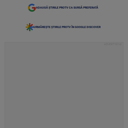
ADAUGĂ ȘTIRILE PROTV CA SURSĂ PREFERATĂ
URMĂREȘTE ȘTIRILE PROTV ÎN GOOGLE DISCOVER