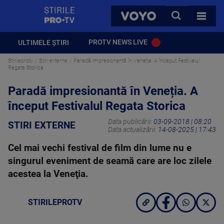
StirilePROTV
CAUTA
VOYO
TOATE 
PROTV NEWS LIVE
ULTIMELE ȘTIRI
Stirileprotv
Stiri externe
Paradă impresionantă în Veneția. A început Festivalul
Regata Storica
Paradă impresionantă în Veneția. A
început Festivalul Regata Storica
Data publicării:
03-09-2018 | 08:20
STIRI EXTERNE
Data actualizării:
14-08-2025 | 17:43
Cel mai vechi festival de film din lume nu e
singurul eveniment de seamă care are loc zilele
acestea la Veneţia.
STIRILEPROTV