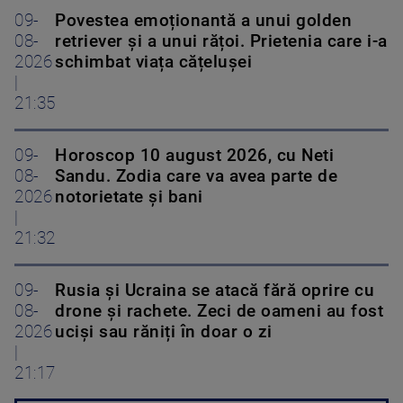
09-
Povestea emoționantă a unui golden
08-
retriever și a unui rățoi. Prietenia care i-a
2026
schimbat viața cățelușei
|
21:35
09-
Horoscop 10 august 2026, cu Neti
08-
Sandu. Zodia care va avea parte de
2026
notorietate și bani
|
21:32
09-
Rusia și Ucraina se atacă fără oprire cu
08-
drone și rachete. Zeci de oameni au fost
2026
uciși sau răniți în doar o zi
|
21:17