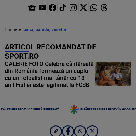
Etichete:
barci
,
parada
,
venetia
,
ARTICOL RECOMANDAT DE
SPORT.RO
GALERIE FOTO Celebra cântăreață
din România formează un cuplu
cu un fotbalist mai tânăr cu 13
ani! Fiul ei este legitimat la FCSB
UGĂ ȘTIRILE PROTV CA SURSĂ PREFERATĂ
URMĂREȘTE ȘTIRILE PROTV ÎN GOOGLE 