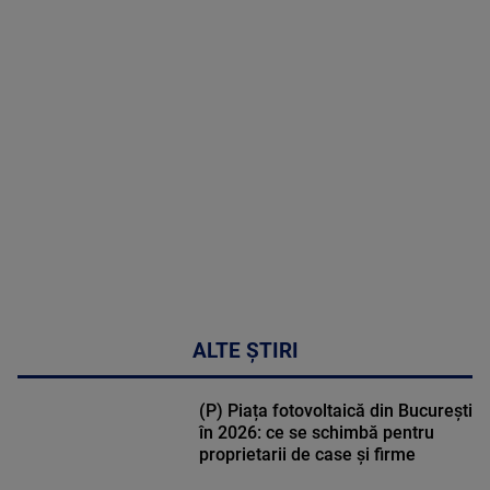
MAI
MULTE
DETALII
31:15
ALTE ȘTIRI
(P) Piața fotovoltaică din București
în 2026: ce se schimbă pentru
proprietarii de case și firme