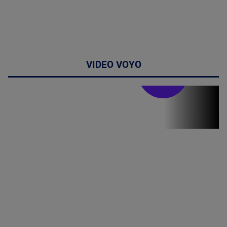
VIDEO VOYO
Stirile PRO TV
Stirile PRO
TV # 19.00 -
09 August
2026