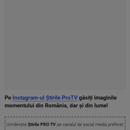
Pe
Instagram-ul Știrile ProTV
găsiți imaginile
momentului din România, dar și din lume!
Urmărește
Știrile PRO TV
pe canalul de social media preferat: