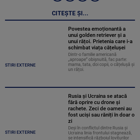
CITEȘTE ȘI...
Povestea emoționantă a
unui golden retriever și a
unui rățoi. Prietenia care i-a
schimbat viața cățelușei
Dintr-o familie americană
„aproape” obișnuită, fac parte:
mama, tata, doi copii, o cățelușă și
STIRI EXTERNE
un rățoi.
Rusia și Ucraina se atacă
fără oprire cu drone și
rachete. Zeci de oameni au
fost uciși sau răniți în doar o
zi
Deși în conflictul dintre Rusia și
STIRI EXTERNE
Ucraina linia frontului stagnează,
se intensifică războiul loviturilor