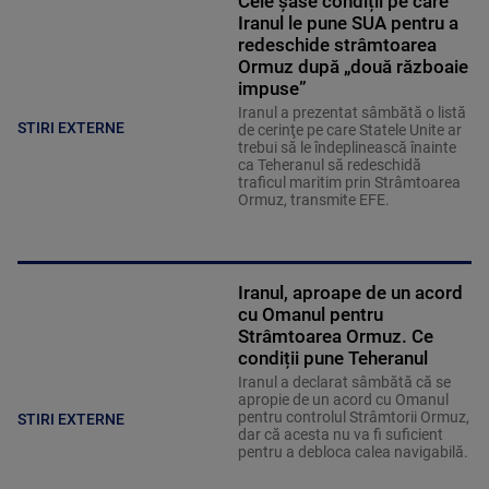
Cele șase condiții pe care
Iranul le pune SUA pentru a
redeschide strâmtoarea
Ormuz după „două războaie
impuse”
Iranul a prezentat sâmbătă o listă
STIRI EXTERNE
de cerinţe pe care Statele Unite ar
trebui să le îndeplinească înainte
ca Teheranul să redeschidă
traficul maritim prin Strâmtoarea
Ormuz, transmite EFE.
Iranul, aproape de un acord
cu Omanul pentru
Strâmtoarea Ormuz. Ce
condiții pune Teheranul
Iranul a declarat sâmbătă că se
apropie de un acord cu Omanul
pentru controlul Strâmtorii Ormuz,
STIRI EXTERNE
dar că acesta nu va fi suficient
pentru a debloca calea navigabilă.