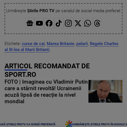
Urmărește
Știrile PRO TV
pe canalul de social media preferat:
Etichete:
curse de cai
,
Marea Britanie
,
palarii
,
Regele Charles
al III-lea al Marii Britanii
,
ARTICOL RECOMANDAT DE
SPORT.RO
FOTO | Imaginea cu Vladimir Putin
care a stârnit revoltă! Ucrainenii
acuză lipsă de reacție la nivel
mondial
UGĂ ȘTIRILE PROTV CA SURSĂ PREFERATĂ
URMĂREȘTE ȘTIRILE PROTV ÎN GOOGLE 