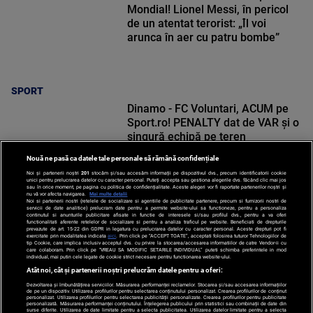
Mondial! Lionel Messi, în pericol
de un atentat terorist: „Îl voi
arunca în aer cu patru bombe”
SPORT
Dinamo - FC Voluntari, ACUM pe
Sport.ro! PENALTY dat de VAR și o
singură echipă pe teren
Nouă ne pasă ca datele tale personale să rămână confidențiale
Noi și partenerii noștri
201
stocăm și/sau accesăm informații pe dispozitivul dvs., precum identificatorii cookie
unici pentru prelucrarea datelor cu caracter personal. Puteți accepta sau gestiona alegerile dvs. făcând clic mai jos
sau în orice moment, pe pagina cu politica de confidențialitate. Aceste alegeri vor fi raportate partenerilor noștri și
nu vă vor afecta navigarea.
Mai multe detalii
Noi si partenerii nostri (retelele de socializare si agentiile de publicitate partenere, precum si furnizorii nostri de
SPORT
servicii de date analitice) prelucram date pentru a permite website-ului sa functioneze, pentru a personaliza
continutul si anunturile publicitare afisate in functie de interesele si/sau profilul dvs., pentru a va oferi
functionalitati aferente retelelor de socializare si pentru a analiza traficul pe website. Beneficiati de drepturile
prevazute de art. 15-22 din GDPR in legatura cu prelucrarea datelor cu caracter personal. Aceste drepturi pot fi
exercitate prin modalitatea indicata
aici
. Prin click pe “ACCEPT TOATE”, acceptati folosirea tuturor Tehnologiilor de
tip Cookie, care implica inclusiv acceptul dvs. cu privire la stocarea/accesarea informatiilor de catre Vendor-ii cu
care colaboram. Prin click pe “VREAU SA MODIFIC SETARILE INDIVIDUAL” puteti schimba preferintele in mod
individual, mai putin cele legate de cookie strict necesare pentru functionarea website-ului.
Atât noi, cât și partenerii noștri prelucrăm datele pentru a oferi:
Dezvoltarea și îmbunătățirea serviciilor. Măsurarea performanței reclamelor. Stocarea și/sau accesarea informațiilor
de pe un dispozitiv. Utilizarea profilurilor pentru selectarea conținutului personalizat. Crearea profilurilor de conținut
personalizat. Utilizarea profilurilor pentru selectarea publicității personalizate. Crearea profilurilor pentru publicitate
personalizată. Măsurarea performanței conținutului. Înțelegerea publicului prin statistici sau combinații de date din
surse diferite. Utilizarea de date limitate pentru a selecta publicitatea. Utilizarea datelor limitate pentru a selecta