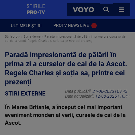
StirilePROTV
CAUTA
VOYO
TOATE 
PROTV NEWS LIVE
ULTIMELE ȘTIRI
Stirileprotv
Stiri externe
Paradă impresionantă de pălării în prima zi a curselor de
cai de la Ascot. Regele Charles și soția sa, printre cei prezenți
Paradă impresionantă de pălării în
prima zi a curselor de cai de la Ascot.
Regele Charles și soția sa, printre cei
prezenți
Data publicării:
21-06-2023 | 09:43
STIRI EXTERNE
Data actualizării:
12-08-2025 | 10:41
În Marea Britanie, a început cel mai important
eveniment monden al verii, cursele de cai de la
Ascot.