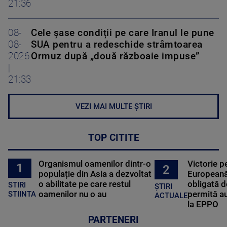
21:36
08-
Cele șase condiții pe care Iranul le pune
08-
SUA pentru a redeschide strâmtoarea
2026
Ormuz după „două războaie impuse”
|
21:33
VEZI MAI MULTE ȘTIRI
TOP CITITE
Organismul oamenilor dintr-o
Victorie p
1
2
populație din Asia a dezvoltat
Europeană
o abilitate pe care restul
obligată d
STIRI
ȘTIRI
oamenilor nu o au
permită au
STIINTA
ACTUALE
la EPPO
PARTENERI