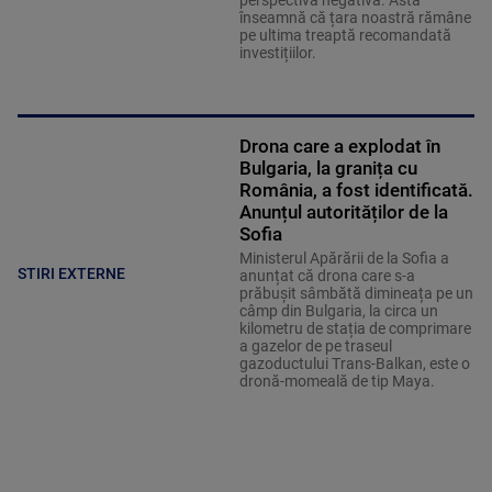
perspectivă negativă. Asta
înseamnă că țara noastră rămâne
pe ultima treaptă recomandată
investițiilor.
Drona care a explodat în
Bulgaria, la granița cu
România, a fost identificată.
Anunțul autorităților de la
Sofia
Ministerul Apărării de la Sofia a
STIRI EXTERNE
anunțat că drona care s-a
prăbușit sâmbătă dimineața pe un
câmp din Bulgaria, la circa un
kilometru de stația de comprimare
a gazelor de pe traseul
gazoductului Trans-Balkan, este o
dronă-momeală de tip Maya.