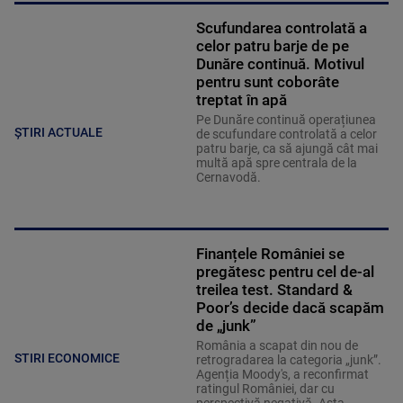
Scufundarea controlată a
celor patru barje de pe
Dunăre continuă. Motivul
pentru sunt coborâte
treptat în apă
Pe Dunăre continuă operațiunea
ȘTIRI ACTUALE
de scufundare controlată a celor
patru barje, ca să ajungă cât mai
multă apă spre centrala de la
Cernavodă.
Finanțele României se
pregătesc pentru cel de-al
treilea test. Standard &
Poor’s decide dacă scapăm
de „junk”
România a scapat din nou de
STIRI ECONOMICE
retrogradarea la categoria „junk”.
Agenția Moody's, a reconfirmat
ratingul României, dar cu