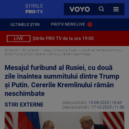
StirilePROTV
CAUTA
VOYO
TOATE 
PROTV NEWS LIVE
ULTIMELE ȘTIRI
LIVE
Știrile PRO TV de la ora 19:00
Stirileprotv
Stiri externe
Mesajul furibund al Rusiei, cu două zile înaintea summitului
dintre Trump şi Putin. Cererile Kremlinului rămân neschimbate
Mesajul furibund al Rusiei, cu două
zile înaintea summitului dintre Trump
şi Putin. Cererile Kremlinului rămân
neschimbate
Data publicării:
13-08-2025 | 16:43
STIRI EXTERNE
Data actualizării:
17-10-2025 | 11:56