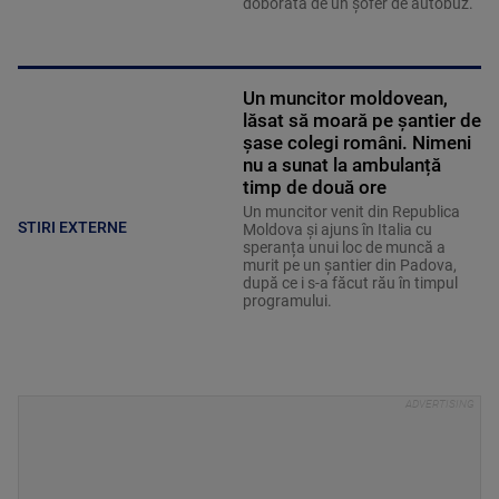
doborâtă de un șofer de autobuz.
Un muncitor moldovean,
lăsat să moară pe șantier de
șase colegi români. Nimeni
nu a sunat la ambulanță
timp de două ore
Un muncitor venit din Republica
STIRI EXTERNE
Moldova și ajuns în Italia cu
speranța unui loc de muncă a
murit pe un șantier din Padova,
după ce i s-a făcut rău în timpul
programului.