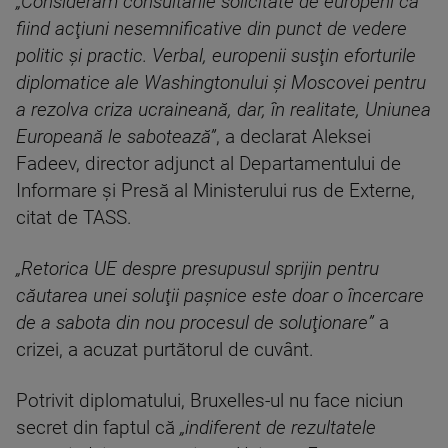
„Considerăm consultările solicitate de europeni ca
fiind acţiuni nesemnificative din punct de vedere
politic şi practic. Verbal, europenii susţin eforturile
diplomatice ale Washingtonului şi Moscovei pentru
a rezolva criza ucraineană, dar, în realitate, Uniunea
Europeană le sabotează”
, a declarat Aleksei
Fadeev, director adjunct al Departamentului de
Informare şi Presă al Ministerului rus de Externe,
citat de TASS.
„Retorica UE despre presupusul sprijin pentru
căutarea unei soluţii paşnice este doar o încercare
de a sabota din nou procesul de soluţionare”
a
crizei, a acuzat purtătorul de cuvânt.
Potrivit diplomatului, Bruxelles-ul nu face niciun
secret din faptul că
„indiferent de rezultatele