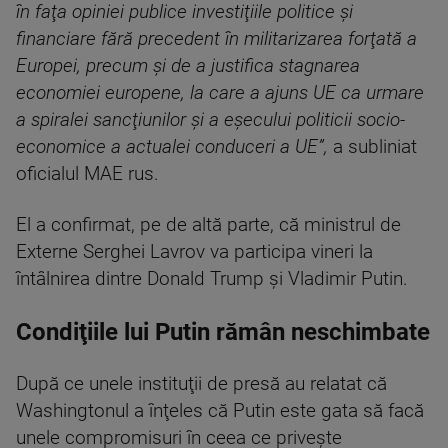
în faţa opiniei publice investiţiile politice şi
financiare fără precedent în militarizarea forţată a
Europei, precum şi de a justifica stagnarea
economiei europene, la care a ajuns UE ca urmare
a spiralei sancţiunilor şi a eşecului politicii socio-
economice a actualei conduceri a UE”,
a subliniat
oficialul MAE rus.
El a confirmat, pe de altă parte, că ministrul de
Externe Serghei Lavrov va participa vineri la
întâlnirea dintre Donald Trump şi Vladimir Putin.
Condiţiile lui Putin rămân neschimbate
După ce unele instituţii de presă au relatat că
Washingtonul a înţeles că Putin este gata să facă
unele compromisuri în ceea ce priveşte