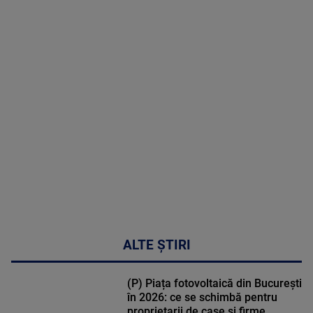
2026
MAI
MULTE
DETALII
50:51
ALTE ȘTIRI
(P) Piața fotovoltaică din București
în 2026: ce se schimbă pentru
proprietarii de case și firme