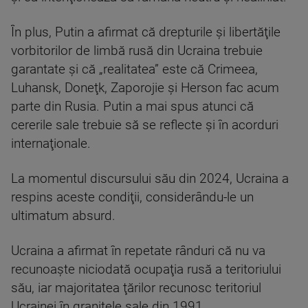
În plus, Putin a afirmat că drepturile şi libertăţile
vorbitorilor de limbă rusă din Ucraina trebuie
garantate şi că „realitatea” este că Crimeea,
Luhansk, Doneţk, Zaporojie şi Herson fac acum
parte din Rusia. Putin a mai spus atunci că
cererile sale trebuie să se reflecte şi în acorduri
internaţionale.
La momentul discursului său din 2024, Ucraina a
respins aceste condiţii, considerându-le un
ultimatum absurd.
Ucraina a afirmat în repetate rânduri că nu va
recunoaşte niciodată ocupaţia rusă a teritoriului
său, iar majoritatea ţărilor recunosc teritoriul
Ucrainei în graniţele sale din 1991.