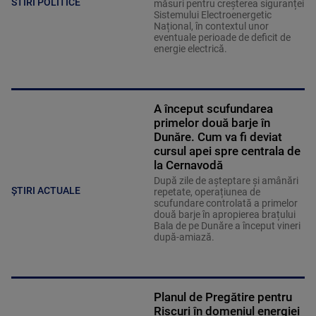
STIRI POLITICE
măsuri pentru creșterea siguranței
Sistemului Electroenergetic
Național, în contextul unor
eventuale perioade de deficit de
energie electrică.
A început scufundarea
primelor două barje în
Dunăre. Cum va fi deviat
cursul apei spre centrala de
la Cernavodă
După zile de așteptare și amânări
ȘTIRI ACTUALE
repetate, operațiunea de
scufundare controlată a primelor
două barje în apropierea brațului
Bala de pe Dunăre a început vineri
după-amiază.
Planul de Pregătire pentru
Riscuri în domeniul energiei