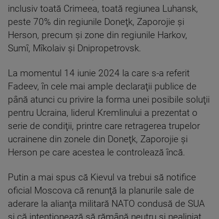
inclusiv toată Crimeea, toată regiunea Luhansk,
peste 70% din regiunile Doneţk, Zaporojie şi
Herson, precum şi zone din regiunile Harkov,
Sumî, Mîkolaiv şi Dnipropetrovsk.
La momentul 14 iunie 2024 la care s-a referit
Fadeev, în cele mai ample declaraţii publice de
până atunci cu privire la forma unei posibile soluţii
pentru Ucraina, liderul Kremlinului a prezentat o
serie de condiţii, printre care retragerea trupelor
ucrainene din zonele din Doneţk, Zaporojie şi
Herson pe care acestea le controlează încă.
Putin a mai spus că Kievul va trebui să notifice
oficial Moscova că renunţă la planurile sale de
aderare la alianţa militară NATO condusă de SUA
şi că intenţionează să rămână neutru şi nealiniat.