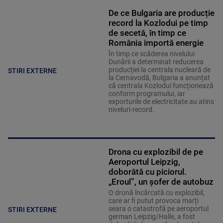
De ce Bulgaria are producție
record la Kozlodui pe timp
de secetă, în timp ce
România importă energie
În timp ce scăderea nivelului
Dunării a determinat reducerea
producției la centrala nucleară de
STIRI EXTERNE
la Cernavodă, Bulgaria a anunțat
că centrala Kozlodui funcționează
conform programului, iar
exporturile de electricitate au atins
niveluri-record.
Drona cu explozibil de pe
Aeroportul Leipzig,
doborâtă cu piciorul.
„Eroul”, un șofer de autobuz
O dronă încărcată cu explozibil,
care ar fi putut provoca marți
seara o catastrofă pe aeroportul
STIRI EXTERNE
german Leipzig/Halle, a fost