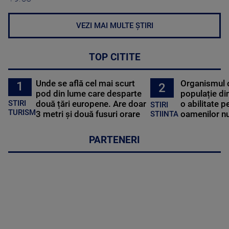
VEZI MAI MULTE ȘTIRI
TOP CITITE
Unde se află cel mai scurt
Organismul 
1
2
pod din lume care desparte
populație di
STIRI
două țări europene. Are doar
o abilitate p
STIRI
TURISM
3 metri și două fusuri orare
oamenilor nu
STIINTA
PARTENERI