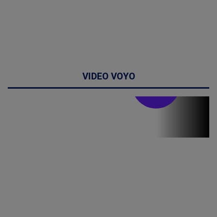
VIDEO VOYO
Stirile PRO TV
Stirile PRO
TV # 17.00 -
07 August