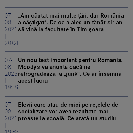
07-
„Am căutat mai multe țări, dar România
08-
a câștigat”. De ce a ales un tânăr sirian
2026
să vină la facultate în Timișoara
|
20:04
07-
Un nou test important pentru România.
08-
Moody's va anunța dacă ne
2026
retrogradează la „junk”. Ce ar însemna
|
acest lucru
19:59
07-
Elevii care stau de mici pe rețelele de
08-
socializare vor avea rezultate mai
2026
proaste la școală. Ce arată un studiu
|
19:53