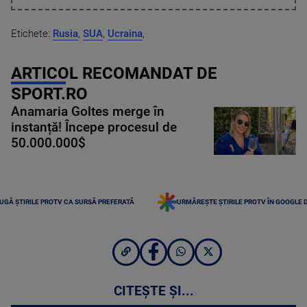
Etichete:
Rusia
,
SUA
,
Ucraina
,
ARTICOL RECOMANDAT DE
SPORT.RO
Anamaria Goltes merge în
instanță! Începe procesul de
50.000.000$
UGĂ ȘTIRILE PROTV CA SURSĂ PREFERATĂ
URMĂREȘTE ȘTIRILE PROTV ÎN GOOGLE 
CITEȘTE ȘI...