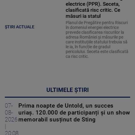
electrice (PPR). Seceta,
clasificată risc critic. Ce
măsuri ia statul
Planul de Pregătire pentru Riscuri
ȘTIRI ACTUALE
în domeniul energiei electrice
prevede clasificarea riscurilor la
adresa României și măsurile pe
care instituțiile statului trebuia să
le ia, în funcție de gradul
pericolului. Seceta este clasificată
ca risc critic.
ULTIMELE ȘTIRI
07-
Prima noapte de Untold, un succes
08-
uriaș. 120.000 de participanți și un show
2026
memorabil susținut de Sting
|
20:08