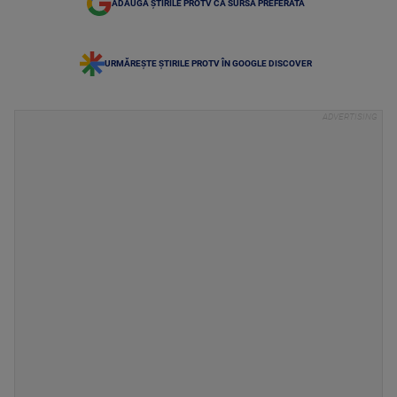
ADAUGĂ ȘTIRILE PROTV CA SURSĂ PREFERATĂ
URMĂREȘTE ȘTIRILE PROTV ÎN GOOGLE DISCOVER