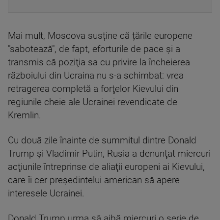
Mai mult, Moscova susține că țările europene
"sabotează", de fapt, eforturile de pace și a
transmis că poziţia sa cu privire la încheierea
războiului din Ucraina nu s-a schimbat: vrea
retragerea completă a forţelor Kievului din
regiunile cheie ale Ucrainei revendicate de
Kremlin.
Cu două zile înainte de summitul dintre Donald
Trump şi Vladimir Putin, Rusia a denunţat miercuri
acţiunile întreprinse de aliaţii europeni ai Kievului,
care îi cer preşedintelui american să apere
interesele Ucrainei.
Donald Trump urma să aibă miercuri o serie de