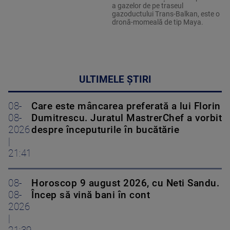
a gazelor de pe traseul
gazoductului Trans-Balkan, este o
dronă-momeală de tip Maya.
ULTIMELE ȘTIRI
08-
Care este mâncarea preferată a lui Florin
08-
Dumitrescu. Juratul MastrerChef a vorbit
2026
despre începuturile în bucătărie
|
21:41
08-
Horoscop 9 august 2026, cu Neti Sandu.
08-
Încep să vină bani în cont
2026
|