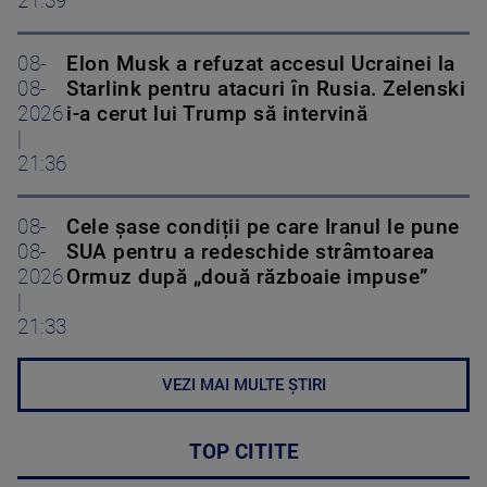
21:39
08-
Elon Musk a refuzat accesul Ucrainei la
08-
Starlink pentru atacuri în Rusia. Zelenski
2026
i-a cerut lui Trump să intervină
|
21:36
08-
Cele șase condiții pe care Iranul le pune
08-
SUA pentru a redeschide strâmtoarea
2026
Ormuz după „două războaie impuse”
|
21:33
VEZI MAI MULTE ȘTIRI
TOP CITITE