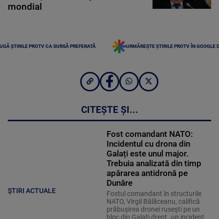
mondial
UGĂ ȘTIRILE PROTV CA SURSĂ PREFERATĂ
URMĂREȘTE ȘTIRILE PROTV ÎN GOOGLE 
CITEȘTE ȘI...
Fost comandant NATO:
Incidentul cu drona din
Galați este unul major.
Trebuia analizată din timp
apărarea antidronă pe
Dunăre
ȘTIRI ACTUALE
Fostul comandant în structurile
NATO, Virgil Bălăceanu, califică
prăbușirea dronei rusești pe un
bloc din Galați drept „un incident