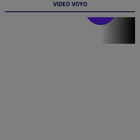
VIDEO VOYO
Stirile PRO TV
Stirile PRO
TV # 19.00 -
8 August
2026
MAI
MULTE
DETALII