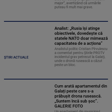
major”, avertizând că urmările
puteau fi mult mai grave.
Analist: „Rusia își atinge
obiectivele, dovedește că
statele NATO doar mimează
capacitatea de a acționa”
Analistul politic Cristian Pîrvulescu
a comentat pentru Știrile PROTV
incidentul grav petrecut la Galați,
ȘTIRI ACTUALE
unde o dronă rusească a căzut
peste un bloc.
Cum arată apartamentul din
Galați peste care s-a
prăbușit drona rusească.
„Suntem încă sub şoc”.
GALERIE FOTO
Un apartament din municipiul