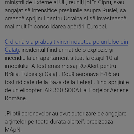
miniştrii de Externe ai UE, reuniţi joi în Cipru, s-au
angajat să intensifice presiunile asupra Rusiei, să
crească sprijinul pentru Ucraina şi să investească
mai mult în consolidarea apărării Europei.
O dronă s-a prăbuşit vineri noaptea pe un bloc din
Galaţi
, incidentul fiind urmat de o explozie şi
incendiu la un apartament situat la etajul 10 al
imobilului. A fost emis mesaj RO-Alert pentru
Brăila, Tulcea și Galați. Două aeronave F-16 au
fost ridicate de la Baza de la Fetești, fiind sprijinite
de un elicopter IAR 330 SOCAT al Forțelor Aeriene
Române.
„Piloții aeronavelor au avut autorizare de angajare
a țintelor pe toată durata alertei", precizează
MApN.