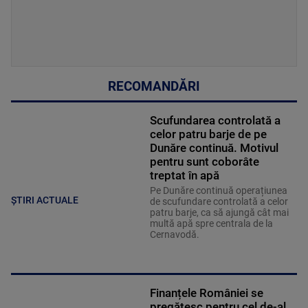
RECOMANDĂRI
Scufundarea controlată a
celor patru barje de pe
Dunăre continuă. Motivul
pentru sunt coborâte
treptat în apă
Pe Dunăre continuă operațiunea
ȘTIRI ACTUALE
de scufundare controlată a celor
patru barje, ca să ajungă cât mai
multă apă spre centrala de la
Cernavodă.
Finanțele României se
pregătesc pentru cel de-al