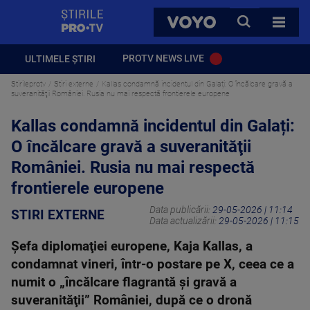
StirilePROTV
CAUTA
VOYO
TOATE 
PROTV NEWS LIVE
ULTIMELE ȘTIRI
Stirileprotv
Stiri externe
Kallas condamnă incidentul din Galați: O încălcare gravă a
suveranităţii României. Rusia nu mai respectă frontierele europene
Kallas condamnă incidentul din Galați:
O încălcare gravă a suveranităţii
României. Rusia nu mai respectă
frontierele europene
Data publicării:
29-05-2026 | 11:14
STIRI EXTERNE
Data actualizării:
29-05-2026 | 11:15
Şefa diplomaţiei europene, Kaja Kallas, a
condamnat vineri, într-o postare pe X, ceea ce a
numit o „încălcare flagrantă şi gravă a
suveranităţii” României, după ce o dronă