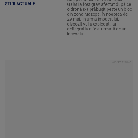
ȘTIRI ACTUALE
Galați a fost grav afectat după ce
o dronă s-a prăbușit peste un bloc
din zona Mazepa, în noaptea de
29 mai. În urma impactului,
dispozitivul a explodat, iar
deflagrația a fost urmată de un
incendiu.