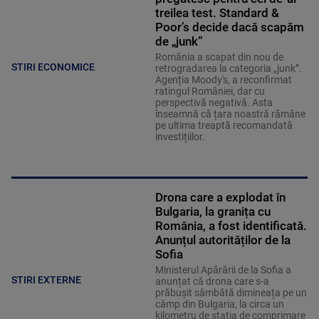
treilea test. Standard &
Poor’s decide dacă scapăm
de „junk”
România a scapat din nou de
STIRI ECONOMICE
retrogradarea la categoria „junk”.
Agenția Moody's, a reconfirmat
ratingul României, dar cu
perspectivă negativă. Asta
înseamnă că țara noastră rămâne
pe ultima treaptă recomandată
investițiilor.
Drona care a explodat în
Bulgaria, la granița cu
România, a fost identificată.
Anunțul autorităților de la
Sofia
Ministerul Apărării de la Sofia a
STIRI EXTERNE
anunțat că drona care s-a
prăbușit sâmbătă dimineața pe un
câmp din Bulgaria, la circa un
kilometru de stația de comprimare