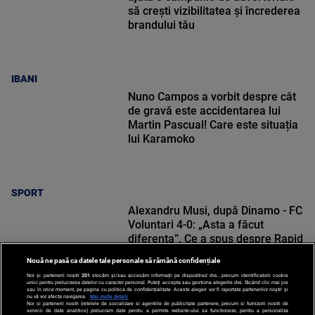
să crești vizibilitatea și încrederea
brandului tău
IBANI
Nuno Campos a vorbit despre cât
de gravă este accidentarea lui
Martin Pascual! Care este situația
lui Karamoko
SPORT
Alexandru Musi, după Dinamo - FC
Voluntari 4-0: „Asta a făcut
diferența”. Ce a spus despre Rapid
Nouă ne pasă ca datele tale personale să rămână confidențiale
Noi și partenerii noștri
201
stocăm și/sau accesăm informații pe dispozitivul dvs., precum identificatorii cookie
unici pentru prelucrarea datelor cu caracter personal. Puteți accepta sau gestiona alegerile dvs. făcând clic mai jos
sau în orice moment, pe pagina cu politica de confidențialitate. Aceste alegeri vor fi raportate partenerilor noștri și
nu vă vor afecta navigarea.
Mai multe detalii
Noi si partenerii nostri (retelele de socializare si agentiile de publicitate partenere, precum si furnizorii nostri de
SPORT
servicii de date analitice) prelucram date pentru a permite website-ului sa functioneze, pentru a personaliza