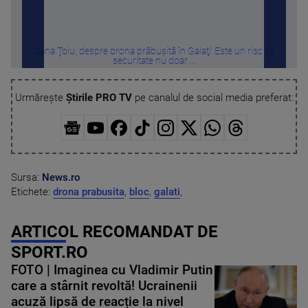
Oana Ţoiu, despre drona prăbuşită în Galaţi: Este un risc de
Român
securitate nu doar ...
Urmărește
Știrile PRO TV
pe canalul de social media preferat:
Sursa:
News.ro
Etichete:
drona prabusita
,
bloc
,
galati
,
ARTICOL RECOMANDAT DE
SPORT.RO
FOTO | Imaginea cu Vladimir Putin
care a stârnit revoltă! Ucrainenii
acuză lipsă de reacție la nivel