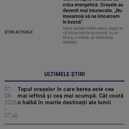
criza energetică. Orașele au
devenit mai întunecate. „Nu
înseamnă să ne întoarcem
în beznă”
Dacă spălați rufele seara, după ce
ȘTIRI ACTUALE
vă întoarceți de la muncă, nu ar
strica, o vreme, să schimbați
obiceiul.
ULTIMELE ȘTIRI
07-
Topul orașelor în care berea este cea
08-
mai ieftină și cea mai scumpă. Cât costă
2026
o halbă în marile destinații ale lumii
|
07:40