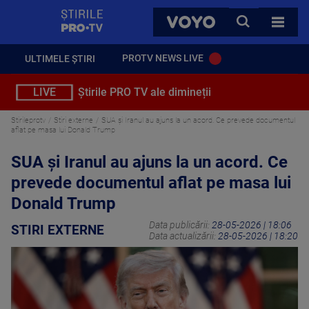
StirilePROTV
CAUTA
VOYO
TOATE 
PROTV NEWS LIVE
ULTIMELE ȘTIRI
LIVE
Știrile PRO TV ale dimineții
Stirileprotv
Stiri externe
SUA și Iranul au ajuns la un acord. Ce prevede documentul
aflat pe masa lui Donald Trump
SUA și Iranul au ajuns la un acord. Ce
prevede documentul aflat pe masa lui
Donald Trump
Data publicării:
28-05-2026 | 18:06
STIRI EXTERNE
Data actualizării:
28-05-2026 | 18:20