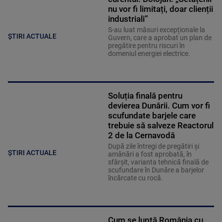
nu vor fi limitați, doar clienții
industriali”
S-au luat măsuri excepționale la
ȘTIRI ACTUALE
Guvern, care a aprobat un plan de
pregătire pentru riscuri în
domeniul energiei electrice.
Soluția finală pentru
devierea Dunării. Cum vor fi
scufundate barjele care
trebuie să salveze Reactorul
2 de la Cernavodă
După zile întregi de pregătiri și
ȘTIRI ACTUALE
amânări a fost aprobată, în
sfârșit, varianta tehnică finală de
scufundare în Dunăre a barjelor
încărcate cu rocă.
Cum se luptă România cu