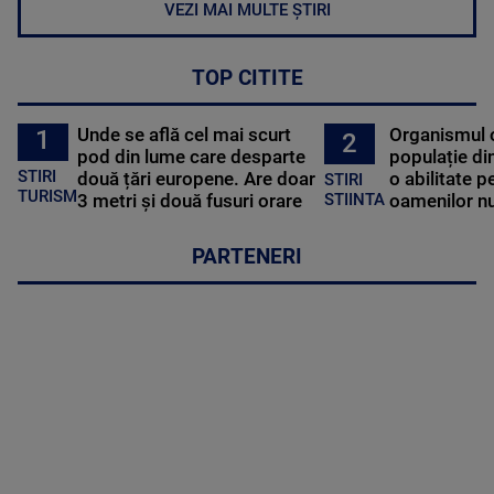
VEZI MAI MULTE ȘTIRI
TOP CITITE
Unde se află cel mai scurt
Organismul 
1
2
pod din lume care desparte
populație di
STIRI
două țări europene. Are doar
o abilitate p
STIRI
TURISM
3 metri și două fusuri orare
oamenilor nu
STIINTA
PARTENERI