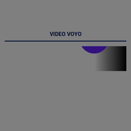
VIDEO VOYO
Stirile PRO TV
Stirile PRO
TV # 19.00 -
06 August
2026