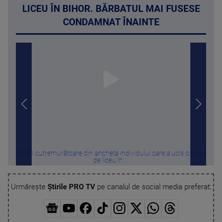
LICEU ÎN BIHOR. BĂRBATUL MAI FUSESE
CONDAMNAT ÎNAINTE
Detalii cutremurătoare din ancheta individului care a ucis o elevă
„S
de liceu în ...
Urmărește
Știrile PRO TV
pe canalul de social media preferat: