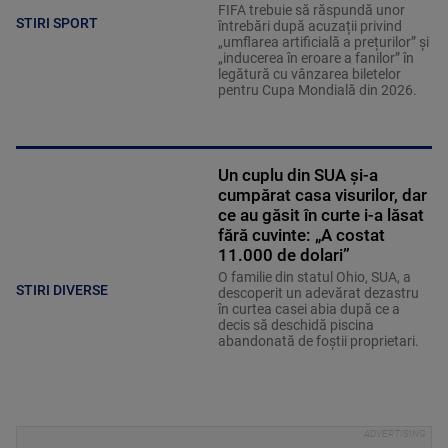
FIFA trebuie să răspundă unor
STIRI SPORT
întrebări după acuzații privind
„umflarea artificială a prețurilor” și
„inducerea în eroare a fanilor” în
legătură cu vânzarea biletelor
pentru Cupa Mondială din 2026.
Un cuplu din SUA și-a
cumpărat casa visurilor, dar
ce au găsit în curte i-a lăsat
fără cuvinte: „A costat
11.000 de dolari”
O familie din statul Ohio, SUA, a
STIRI DIVERSE
descoperit un adevărat dezastru
în curtea casei abia după ce a
decis să deschidă piscina
abandonată de foștii proprietari.