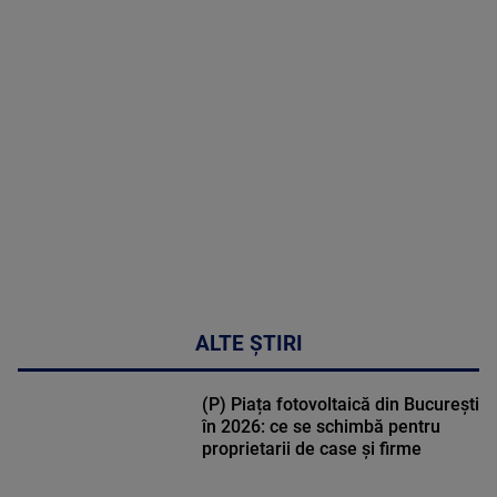
MAI
MULTE
DETALII
47:43
ALTE ȘTIRI
(P) Piața fotovoltaică din București
în 2026: ce se schimbă pentru
proprietarii de case și firme