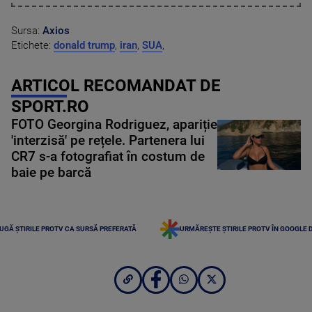
Sursa:
Axios
Etichete:
donald trump
,
iran
,
SUA
,
ARTICOL RECOMANDAT DE
SPORT.RO
FOTO Georgina Rodriguez, apariție
'interzisă' pe rețele. Partenera lui
CR7 s-a fotografiat în costum de
baie pe barcă
UGĂ ȘTIRILE PROTV CA SURSĂ PREFERATĂ
URMĂREȘTE ȘTIRILE PROTV ÎN GOOGLE 