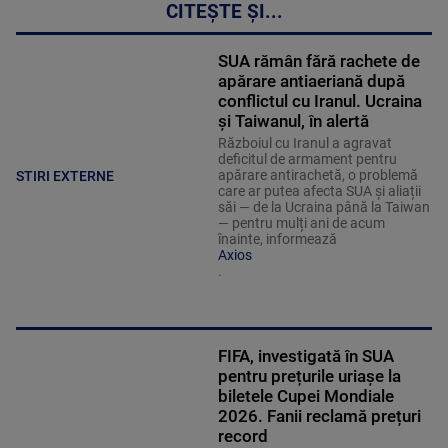
CITEȘTE ȘI...
SUA rămân fără rachete de
apărare antiaeriană după
conflictul cu Iranul. Ucraina
și Taiwanul, în alertă
Războiul cu Iranul a agravat
deficitul de armament pentru
apărare antirachetă, o problemă
STIRI EXTERNE
care ar putea afecta SUA și aliații
săi — de la Ucraina până la Taiwan
— pentru mulți ani de acum
înainte, informează
Axios
.
FIFA, investigată în SUA
pentru prețurile uriașe la
biletele Cupei Mondiale
2026. Fanii reclamă prețuri
record