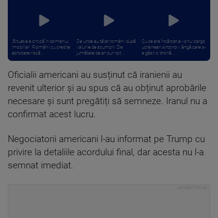
„Situația e critică în domeniul
De unde au tăiat românii după
Cu ce era încărcat avionul cargo
imobiliar”. Românii cu credite
valurile de scumpiri. De
ucrainean Antonov lângă care s-
aprobate riscă ...
jumătate de an pun tot ...
a găsit o dronă ...
Oficialii americani au susținut că iranienii au
revenit ulterior și au spus că au obținut aprobările
necesare și sunt pregătiți să semneze. Iranul nu a
confirmat acest lucru.
Negociatorii americani l-au informat pe Trump cu
privire la detaliile acordului final, dar acesta nu l-a
semnat imediat.