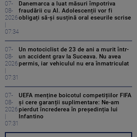
07-
Danemarca a luat măsuri împotriva
08-
fraudării cu AI. Adolescenții vor fi
2026
obligați să-și susțină oral eseurile scrise
|
07:34
07-
Un motociclist de 23 de ani a murit într-
08-
un accident grav la Suceava. Nu avea
2026
permis, iar vehiculul nu era înmatriculat
|
07:31
07-
UEFA menține boicotul competițiilor FIFA
08-
și cere garanții suplimentare: Ne-am
2026
pierdut încrederea în președinția lui
|
Infantino
07:31