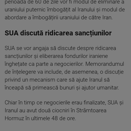
perioada de 60 de zile vor fi modul de eliminare a
uraniului puternic îmbogățit al Iranului și modul de
abordare a îmbogățirii uraniului de către Iran.
SUA discută ridicarea sancțiunilor
SUA se vor angaja să discute despre ridicarea
sancțiunilor și eliberarea fondurilor iraniene
înghețate ca parte a negocierilor. Memorandumul
de înțelegere va include, de asemenea, o discuție
privind un mecanism care să ajute Iranul să
înceapă să primească bunuri și ajutor umanitar.
Chiar în timp ce negocierile erau finalizate, SUA și
Iranul au avut două ciocniri în Strâmtoarea
Hormuz în ultimele 48 de ore.