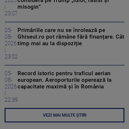
2026
consideră pe Trump „idiot, rasist și
|
misogin”
23:07
05-
Primăriile care nu se înrolează pe
08-
Ghiseul.ro pot rămâne fără finanțare. Cât
2026
timp mai au la dispoziție
|
23:02
05-
Record istoric pentru traficul aerian
08-
european. Aeroporturile operează la
2026
capacitate maximă și în România
|
22:39
VEZI MAI MULTE ȘTIRI