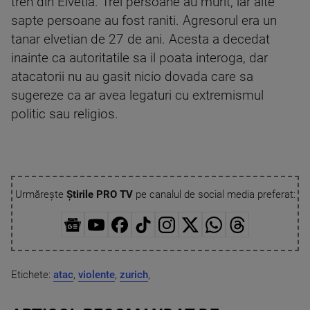
tren din Elvetia. Trei persoane au murit, iar alte
sapte persoane au fost raniti. Agresorul era un
tanar elvetian de 27 de ani. Acesta a decedat
inainte ca autoritatile sa il poata interoga, dar
atacatorii nu au gasit nicio dovada care sa
sugereze ca ar avea legaturi cu extremismul
politic sau religios.
Urmărește
Știrile PRO TV
pe canalul de social media preferat:
Etichete:
atac
,
violente
,
zurich
,