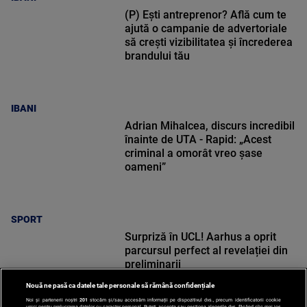
(P) Ești antreprenor? Află cum te
ajută o campanie de advertoriale
să crești vizibilitatea și încrederea
brandului tău
IBANI
Adrian Mihalcea, discurs incredibil
înainte de UTA - Rapid: „Acest
criminal a omorât vreo șase
oameni”
SPORT
Surpriză în UCL! Aarhus a oprit
parcursul perfect al revelației din
preliminarii
Nouă ne pasă ca datele tale personale să rămână confidențiale
Noi și partenerii noștri
201
stocăm și/sau accesăm informații pe dispozitivul dvs., precum identificatorii cookie
unici pentru prelucrarea datelor cu caracter personal. Puteți accepta sau gestiona alegerile dvs. făcând clic mai jos