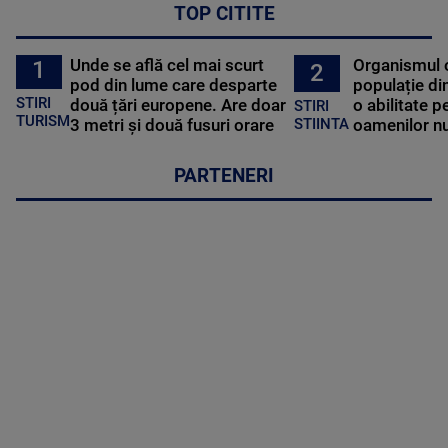
TOP CITITE
Unde se află cel mai scurt
Organismul 
1
2
pod din lume care desparte
populație di
STIRI
două țări europene. Are doar
o abilitate p
STIRI
TURISM
3 metri și două fusuri orare
oamenilor nu
STIINTA
PARTENERI