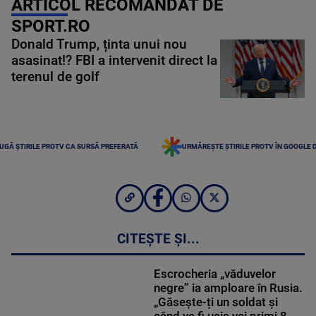
ARTICOL RECOMANDAT DE
SPORT.RO
Donald Trump, ținta unui nou
asasinat!? FBI a intervenit direct la
terenul de golf
UGĂ ȘTIRILE PROTV CA SURSĂ PREFERATĂ
URMĂREȘTE ȘTIRILE PROTV ÎN GOOGLE 
CITEȘTE ȘI...
Escrocheria „văduvelor
negre” ia amploare în Rusia.
„Găsește-ți un soldat și
când va fi ucis vei primi 8