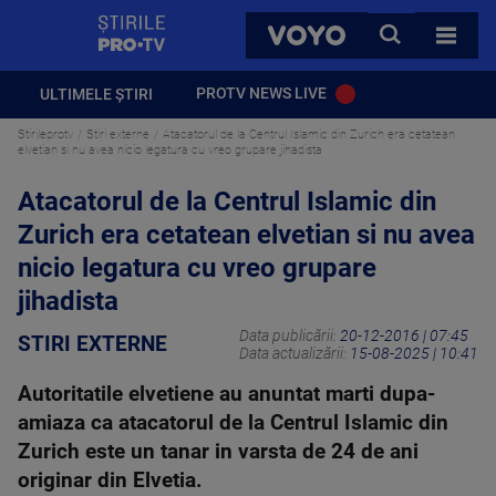
StirilePROTV
CAUTA
VOYO
TOATE 
PROTV NEWS LIVE
ULTIMELE ȘTIRI
Stirileprotv
Stiri externe
Atacatorul de la Centrul Islamic din Zurich era cetatean
elvetian si nu avea nicio legatura cu vreo grupare jihadista
Atacatorul de la Centrul Islamic din
Zurich era cetatean elvetian si nu avea
nicio legatura cu vreo grupare
jihadista
Data publicării:
20-12-2016 | 07:45
STIRI EXTERNE
Data actualizării:
15-08-2025 | 10:41
Autoritatile elvetiene au anuntat marti dupa-
amiaza ca atacatorul de la Centrul Islamic din
Zurich este un tanar in varsta de 24 de ani
originar din Elvetia.