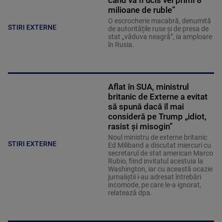
milioane de ruble”
O escrocherie macabră, denumită
STIRI EXTERNE
de autoritățile ruse și de presa de
stat „văduva neagră”, ia amploare
în Rusia.
Aflat în SUA, ministrul
britanic de Externe a evitat
să spună dacă îl mai
consideră pe Trump „idiot,
rasist și misogin”
Noul ministru de externe britanic
STIRI EXTERNE
Ed Miliband a discutat miercuri cu
secretarul de stat american Marco
Rubio, fiind invitatul acestuia la
Washington, iar cu această ocazie
jurnaliştii i-au adresat întrebări
incomode, pe care le-a ignorat,
relatează dpa.