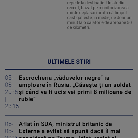
repede la destinație. Un studiu
recent, bazat pe monitorizarea a
mii de deplasări arată că timpul
câștigat este, în medie, de doar un
minut la o călătorie de aproape 50
de kilometri.
ULTIMELE ȘTIRI
05-
Escrocheria „văduvelor negre” ia
08-
amploare în Rusia. „Găsește-ți un soldat
2026
și când va fi ucis vei primi 8 milioane de
|
ruble”
23:15
05-
Aflat în SUA, ministrul britanic de
08-
Externe a evitat să spună dacă îl mai