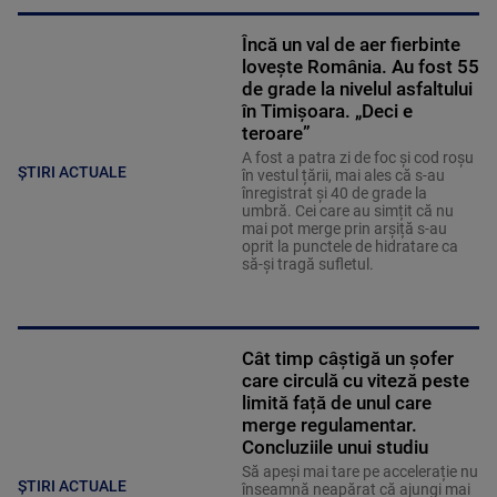
Încă un val de aer fierbinte
lovește România. Au fost 55
de grade la nivelul asfaltului
în Timișoara. „Deci e
teroare”
A fost a patra zi de foc și cod roșu
ȘTIRI ACTUALE
în vestul țării, mai ales că s-au
înregistrat și 40 de grade la
umbră. Cei care au simțit că nu
mai pot merge prin arșiță s-au
oprit la punctele de hidratare ca
să-și tragă sufletul.
Cât timp câștigă un șofer
care circulă cu viteză peste
limită față de unul care
merge regulamentar.
Concluziile unui studiu
Să apeși mai tare pe accelerație nu
ȘTIRI ACTUALE
înseamnă neapărat că ajungi mai