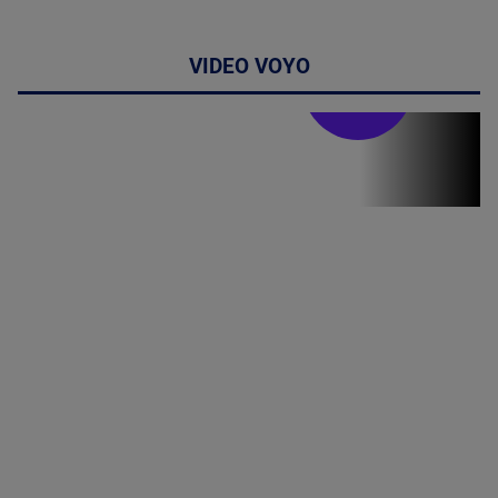
VIDEO VOYO
Stirile PRO TV
Stirile PRO
TV # 19.00 -
05 August
2026
MAI
MULTE