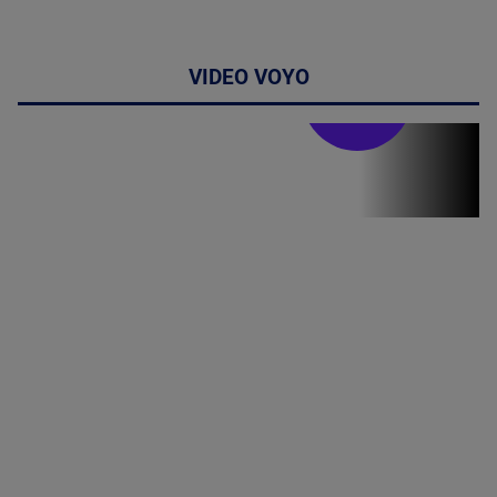
VIDEO VOYO
Stirile PRO TV
Stirile PRO
TV # 19.00 -
07 August
2026
MAI