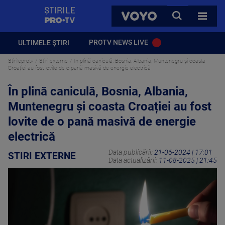
StirilePROTV
CAUTA
VOYO
TOATE 
PROTV NEWS LIVE
ULTIMELE ȘTIRI
Stirileprotv
Stiri externe
În plină caniculă, Bosnia, Albania, Muntenegru și coasta
Croației au fost lovite de o pană masivă de energie electrică
În plină caniculă, Bosnia, Albania,
Muntenegru și coasta Croației au fost
lovite de o pană masivă de energie
electrică
Data publicării:
21-06-2024 | 17:01
STIRI EXTERNE
Data actualizării:
11-08-2025 | 21:45