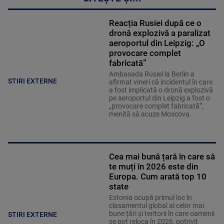
Reacția Rusiei după ce o
dronă explozivă a paralizat
aeroportul din Leipzig: „O
provocare complet
fabricată”
Ambasada Rusiei la Berlin a
STIRI EXTERNE
afirmat vineri că incidentul în care
a fost implicată o dronă explozivă
pe aeroportul din Leipzig a fost o
„provocare complet fabricată”,
menită să acuze Moscova.
Cea mai bună țară în care să
te muți în 2026 este din
Europa. Cum arată top 10
state
Estonia ocupă primul loc în
clasamentul global al celor mai
bune țări și teritorii în care oamenii
STIRI EXTERNE
se pot reloca în 2026, potrivit