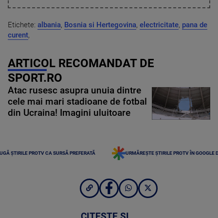
Etichete:
albania
,
Bosnia si Hertegovina
,
electricitate
,
pana de
curent
,
ARTICOL RECOMANDAT DE
SPORT.RO
Atac rusesc asupra unuia dintre
cele mai mari stadioane de fotbal
din Ucraina! Imagini uluitoare
UGĂ ȘTIRILE PROTV CA SURSĂ PREFERATĂ
URMĂREȘTE ȘTIRILE PROTV ÎN GOOGLE 
CITEȘTE ȘI...