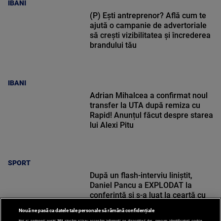
IBANI
(P) Ești antreprenor? Află cum te
ajută o campanie de advertoriale
să crești vizibilitatea și încrederea
brandului tău
IBANI
Adrian Mihalcea a confirmat noul
transfer la UTA după remiza cu
Rapid! Anunțul făcut despre starea
lui Alexi Pitu
SPORT
După un flash-interviu liniștit,
Daniel Pancu a EXPLODAT la
conferință și s-a luat la ceartă cu
oamenii în sală: ”Gata, nu mai
Nouă ne pasă ca datele tale personale să rămână confidențiale
strigați”
Noi și partenerii noștri
201
stocăm și/sau accesăm informații pe dispozitivul dvs., precum identificatorii cookie