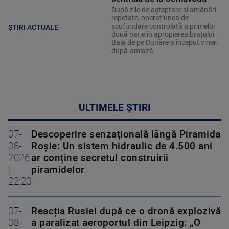
După zile de așteptare și amânări
repetate, operațiunea de
scufundare controlată a primelor
ȘTIRI ACTUALE
două barje în apropierea brațului
Bala de pe Dunăre a început vineri
după-amiază.
ULTIMELE ȘTIRI
07-
Descoperire senzațională lângă Piramida
08-
Roșie: Un sistem hidraulic de 4.500 ani
2026
ar conține secretul construirii
|
piramidelor
22:20
07-
Reacția Rusiei după ce o dronă explozivă
08-
a paralizat aeroportul din Leipzig: „O