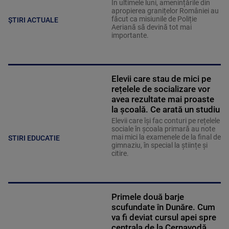
În ultimele luni, amenințările din
apropierea granițelor României au
făcut ca misiunile de Poliție
ȘTIRI ACTUALE
Aeriană să devină tot mai
importante.
Elevii care stau de mici pe
rețelele de socializare vor
avea rezultate mai proaste
la școală. Ce arată un studiu
Elevii care îşi fac conturi pe rețelele
sociale în școala primară au note
mai mici la examenele de la final de
STIRI EDUCATIE
gimnaziu, în special la științe și
citire.
Primele două barje
scufundate în Dunăre. Cum
va fi deviat cursul apei spre
centrala de la Cernavodă