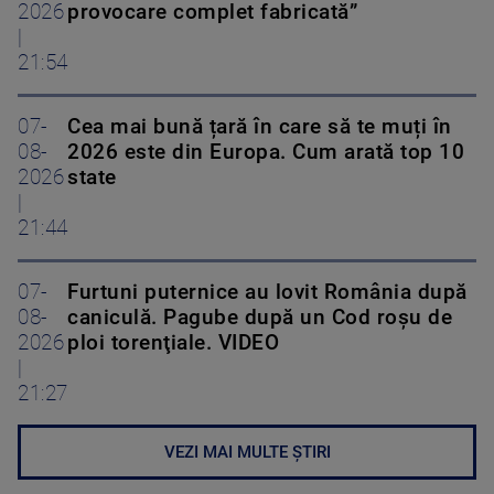
2026
provocare complet fabricată”
|
21:54
07-
Cea mai bună țară în care să te muți în
08-
2026 este din Europa. Cum arată top 10
2026
state
|
21:44
07-
Furtuni puternice au lovit România după
08-
caniculă. Pagube după un Cod roşu de
2026
ploi torenţiale. VIDEO
|
21:27
VEZI MAI MULTE ȘTIRI