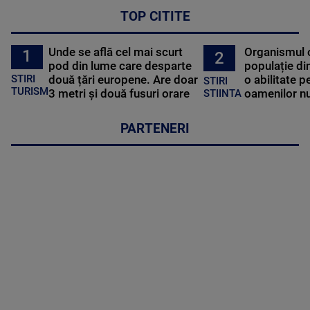
TOP CITITE
Unde se află cel mai scurt
Organismul 
1
2
pod din lume care desparte
populație di
STIRI
două țări europene. Are doar
o abilitate p
STIRI
TURISM
3 metri și două fusuri orare
oamenilor nu
STIINTA
PARTENERI