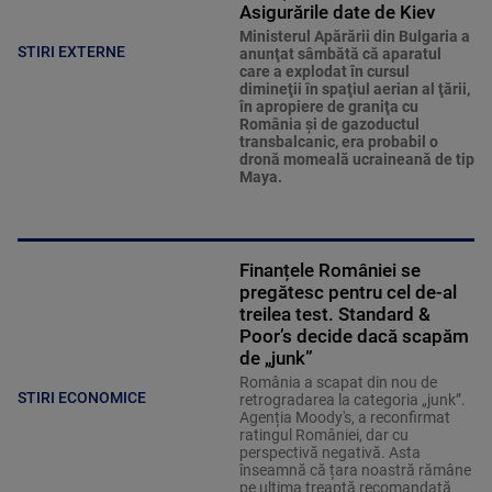
Asigurările date de Kiev
Ministerul Apărării din Bulgaria a
STIRI EXTERNE
anunţat sâmbătă că aparatul
care a explodat în cursul
dimineţii în spaţiul aerian al ţării,
în apropiere de graniţa cu
România şi de gazoductul
transbalcanic, era probabil o
dronă momeală ucraineană de tip
Maya.
Finanțele României se
pregătesc pentru cel de-al
treilea test. Standard &
Poor’s decide dacă scapăm
de „junk”
România a scapat din nou de
STIRI ECONOMICE
retrogradarea la categoria „junk”.
Agenția Moody's, a reconfirmat
ratingul României, dar cu
perspectivă negativă. Asta
înseamnă că țara noastră rămâne
pe ultima treaptă recomandată