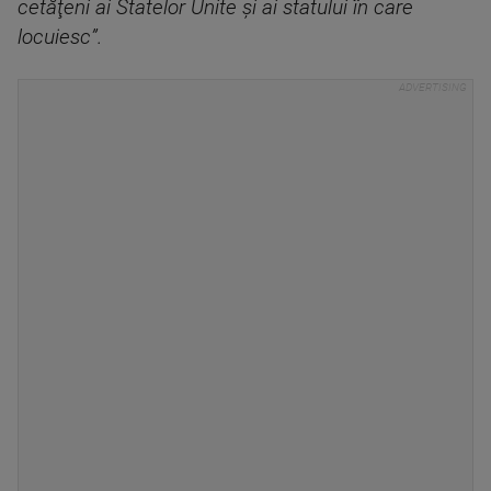
cetăţeni ai Statelor Unite şi ai statului în care
locuie
sc”.