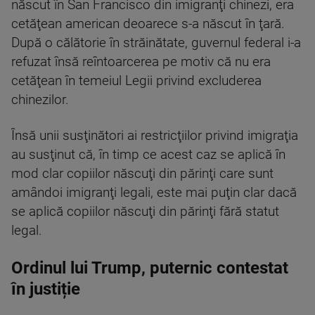
născut în San Francisco din imigranţi chinezi, era
cetăţean american deoarece s-a născut în ţară.
După o călătorie în străinătate, guvernul federal i-a
refuzat însă reîntoarcerea pe motiv că nu era
cetăţean în temeiul Legii privind excluderea
chinezilor.
Însă unii susţinători ai restricţiilor privind imigraţia
au susţinut că, în timp ce acest caz se aplică în
mod clar copiilor născuţi din părinţi care sunt
amândoi imigranţi legali, este mai puţin clar dacă
se aplică copiilor născuţi din părinţi fără statut
legal.
Ordinul lui Trump, puternic contestat
în justiție