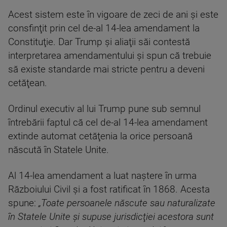
Acest sistem este în vigoare de zeci de ani şi este
consfinţit prin cel de-al 14-lea amendament la
Constituţie. Dar Trump şi aliaţii săi contestă
interpretarea amendamentului şi spun că trebuie
să existe standarde mai stricte pentru a deveni
cetăţean.
Ordinul executiv al lui Trump pune sub semnul
întrebării faptul că cel de-al 14-lea amendament
extinde automat cetăţenia la orice persoană
născută în Statele Unite.
Al 14-lea amendament a luat naştere în urma
Războiului Civil şi a fost ratificat în 1868. Acesta
spune:
„Toate persoanele născute sau naturalizate
în Statele Unite şi supuse jurisdicţiei acestora sunt