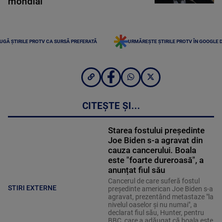
mondial
UGĂ ȘTIRILE PROTV CA SURSĂ PREFERATĂ
URMĂREȘTE ȘTIRILE PROTV ÎN GOOGLE 
CITEȘTE ȘI...
Starea fostului președinte
Joe Biden s-a agravat din
cauza cancerului. Boala
este "foarte dureroasă", a
anunțat fiul său
Cancerul de care suferă fostul
STIRI EXTERNE
preşedinte american Joe Biden s-a
agravat, prezentând metastaze "la
nivelul oaselor şi nu numai", a
declarat fiul său, Hunter, pentru
BBC, care a adăugat că boala este