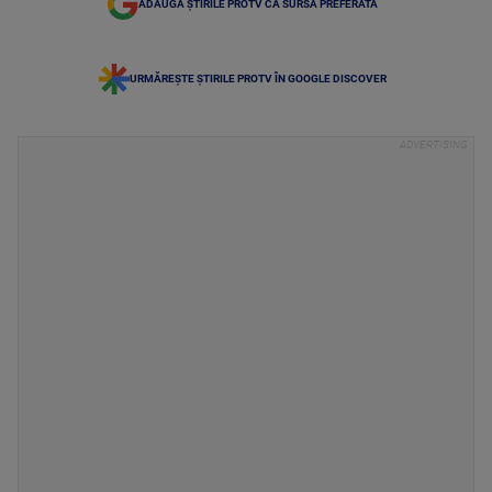
ADAUGĂ ȘTIRILE PROTV CA SURSĂ PREFERATĂ
URMĂREȘTE ȘTIRILE PROTV ÎN GOOGLE DISCOVER