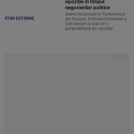
opoziție în timpul
negocierilor politice
Scene tensionate în Parlamentul
STIRI EXTERNE
din Kosovo. Premierul interimar a
fost atacat cu ouă de o
parlamentară din opoziție.