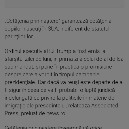
„Cetăţenia prin naştere” garantează cetăţenia
copiilor născuţi în SUA, indiferent de statutul
părinţilor lor,
Ordinul executiv al lui Trump a fost emis la
sfârşitul zilei de luni, în prima zi a celui de-al doilea
său mandat, și pune în practică o promisiune
despre care a vorbit în timpul campaniei
prezidenţiale. Dar dacă va reuşi este departe de a
fi sigur în ceea ce va fi probabil o luptă juridică
îndelungată cu privire la politicile în materie de
imigraţie ale preşedintelui, relatează Associated
Press, preluat de news.ro.
Cetăţenia prin naştere înseamnă că orice