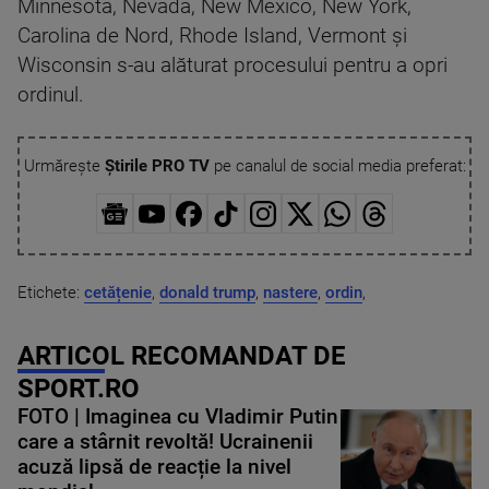
Minnesota, Nevada, New Mexico, New York,
Carolina de Nord, Rhode Island, Vermont şi
Wisconsin s-au alăturat procesului pentru a opri
ordinul.
Urmărește
Știrile PRO TV
pe canalul de social media preferat:
Etichete:
cetățenie
,
donald trump
,
nastere
,
ordin
,
ARTICOL RECOMANDAT DE
SPORT.RO
FOTO | Imaginea cu Vladimir Putin
care a stârnit revoltă! Ucrainenii
acuză lipsă de reacție la nivel