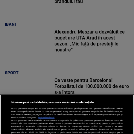
brandului tău
IBANI
Alexandru Meszar a dezvăluit ce
buget are UTA Arad în acest
sezon: „Mic față de prestațiile
noastre”
SPORT
Ce veste pentru Barcelona!
Fotbalistul de 100.000.000 de euro
s-a întors
Nouă ne pasă ca datele tale personale să rămână confidențiale
Noi și partenerii noștri
201
stocăm și/sau accesăm informații pe dispozitivul dvs., precum identificatorii cookie
unici pentru prelucrarea datelor cu caracter personal. Puteți accepta sau gestiona alegerile dvs. făcând clic mai jos
sau în orice moment, pe pagina cu politica de confidențialitate. Aceste alegeri vor fi raportate partenerilor noștri și
nu vă vor afecta navigarea.
Mai multe detalii
SPORT
Noi si partenerii nostri (retelele de socializare si agentiile de publicitate partenere, precum si furnizorii nostri de
servicii de date analitice) prelucram date pentru a permite website-ului sa functioneze, pentru a personaliza
continutul si anunturile publicitare afisate in functie de interesele si/sau profilul dvs., pentru a va oferi
functionalitati aferente retelelor de socializare si pentru a analiza traficul pe website. Beneficiati de drepturile
prevazute de art. 15-22 din GDPR in legatura cu prelucrarea datelor cu caracter personal. Aceste drepturi pot fi