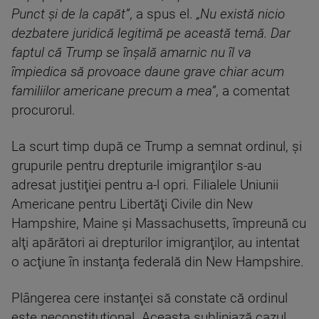
Punct şi de la capăt”
, a spus el.
„Nu există nicio
dezbatere juridică legitimă pe această temă. Dar
faptul că Trump se înşală amarnic nu îl va
împiedica să provoace daune
grave chiar acum
familiilor americane precum a mea”
, a comentat
procurorul.
La scurt timp după ce Trump a semnat ordinul, şi
grupurile pentru drepturile imigranţilor s-au
adresat justiţiei pentru a-l opri. Filialele Uniunii
Americane pentru Libertăţi Civile din New
Hampshire, Maine şi Massachusetts, împreună cu
alţi apărători ai drepturilor imigranţilor, au intentat
o acţiune în instanţa federală din New Hampshire.
Plângerea cere instanţei să constate că ordinul
este neconstituţional. Aceasta subliniază cazul