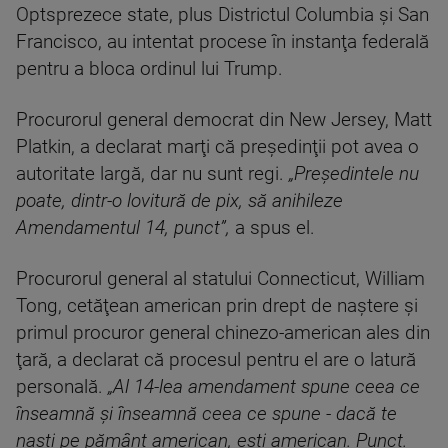
Optsprezece state, plus Districtul Columbia şi San
Francisco, au intentat procese în instanţa federală
pentru a bloca ordinul lui Trump.
Procurorul general democrat din New Jersey, Matt
Platkin, a declarat marţi că preşedinţii pot avea o
autoritate largă, dar nu sunt regi.
„Preşedintele nu
poate, dintr-o lovitură de pix, să anihileze
Amendamentul 14, punct”,
a spus el.
Procurorul general al statului Connecticut, William
Tong, cetăţean american prin drept de naştere şi
primul procuror general chinezo-american ales din
ţară, a declarat că procesul pentru el are o latură
personală.
„Al 14-lea amendament spune ceea ce
înseamn
ă şi înseamnă ceea ce spune - dacă te
naşti pe pământ american, eşti american. Punct.