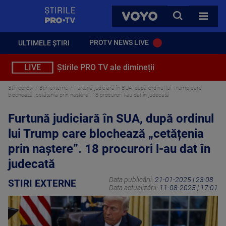
StirilePROTV
CAUTA
VOYO
TOATE 
PROTV NEWS LIVE
ULTIMELE ȘTIRI
LIVE
Știrile PRO TV ale dimineții
Stirileprotv
Stiri externe
Furtună judiciară în SUA, după ordinul lui Trump care
blochează „cetățenia prin naștere”. 18 procurori l-au dat în judecată
Furtună judiciară în SUA, după ordinul
lui Trump care blochează „cetățenia
prin naștere”. 18 procurori l-au dat în
judecată
Data publicării:
21-01-2025 | 23:08
STIRI EXTERNE
Data actualizării:
11-08-2025 | 17:01