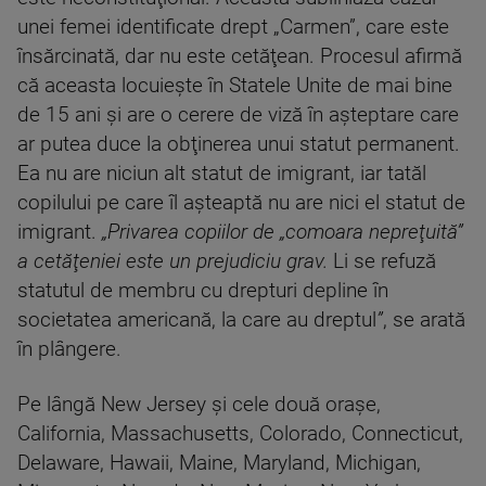
unei femei identificate drept „Carmen”, care este
însărcinată, dar nu este cetăţean. Procesul afirmă
că aceasta locuieşte în Statele Unite de mai bine
de 15 ani şi are o cerere de viză în aşteptare care
ar putea duce la obţinerea unui statut permanent.
Ea nu are niciun alt statut de imigrant, iar tatăl
copilului pe care îl aşteaptă nu are nici el statut de
imigrant.
„Privarea copiilor de „comoara nepreţuită”
a cetă
ţeniei este un prejudiciu grav.
Li se refuză
statutul de membru cu drepturi depline în
societatea americană, la care au dreptul
”
, se arată
în plângere.
Pe lângă New Jersey şi cele două oraşe,
California, Massachusetts, Colorado, Connecticut,
Delaware, Hawaii, Maine, Maryland, Michigan,