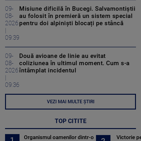
09-
Misiune dificilă în Bucegi. Salvamontiștii
08-
au folosit în premieră un sistem special
2026
pentru doi alpiniști blocați pe stâncă
|
09:39
09-
Două avioane de linie au evitat
08-
coliziunea în ultimul moment. Cum s-a
2026
întâmplat incidentul
|
09:36
VEZI MAI MULTE ȘTIRI
TOP CITITE
Organismul oamenilor dintr-o
Victorie p
1
2