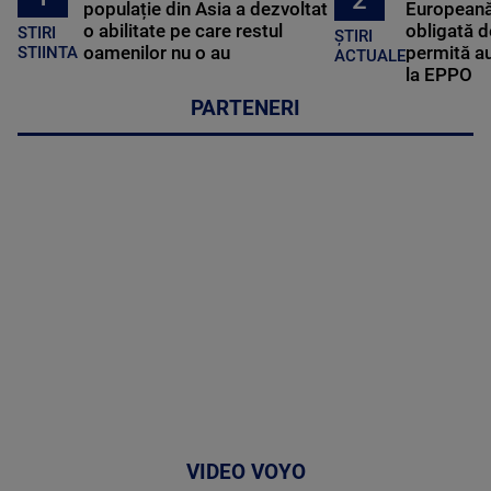
populație din Asia a dezvoltat
Europeană
o abilitate pe care restul
obligată d
STIRI
ȘTIRI
oamenilor nu o au
permită au
STIINTA
ACTUALE
la EPPO
PARTENERI
VIDEO VOYO