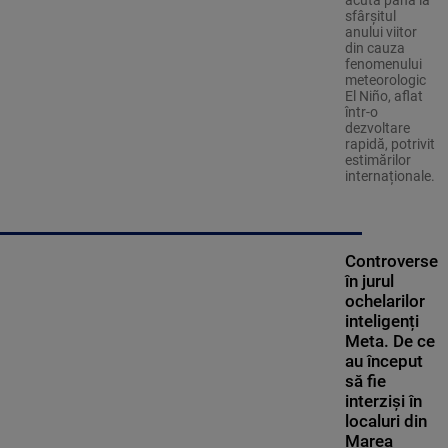
sfârșitul
anului viitor
din cauza
fenomenului
meteorologic
El Niño, aflat
într-o
dezvoltare
rapidă, potrivit
estimărilor
internaționale.
Controverse
în jurul
ochelarilor
inteligenți
Meta. De ce
au început
să fie
interziși în
localuri din
Marea