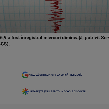
9 a fost înregistrat miercuri dimineață, potrivit Ser
SGS).
ADAUGĂ ȘTIRILE PROTV CA SURSĂ PREFERATĂ
URMĂREȘTE ȘTIRILE PROTV ÎN GOOGLE DISCOVER