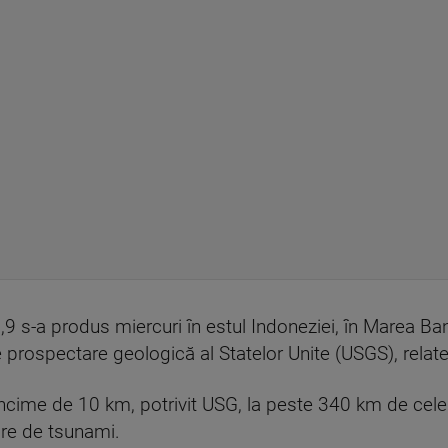
9 s-a produs miercuri în estul Indoneziei, în Marea B
de prospectare geologică al Statelor Unite (USGS), rela
ncime de 10 km, potrivit USG, la peste 340 km de cel
are de tsunami.