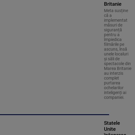
Britanie
Meta susține
că a
implementat
măsuri de
siguranță
pentru a
împiedica
filmările pe
ascuns, însă
unele localuri
și săli de
spectacole din
Marea Britanie
au interzis
complet
purtarea
ochelarilor
inteligenți ai
companiei.
Statele
Unite
înăspresc