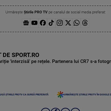
Urmărește
Știrile PRO TV
pe canalul de social media preferat:
 DE SPORT.RO
ie 'interzisă' pe rețele. Partenera lui CR7 s-a fotog
UGĂ ȘTIRILE PROTV CA SURSĂ PREFERATĂ
URMĂREȘTE ȘTIRILE PROTV ÎN GOOGLE 