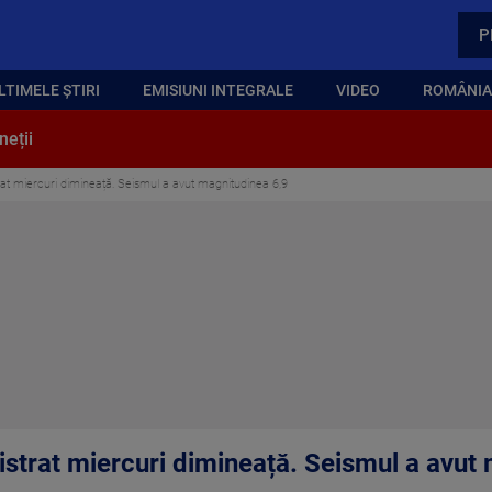
P
LTIMELE ȘTIRI
EMISIUNI INTEGRALE
VIDEO
ROMÂNIA,
neții
rat miercuri dimineață. Seismul a avut magnitudinea 6,9
istrat miercuri dimineață. Seismul a avut