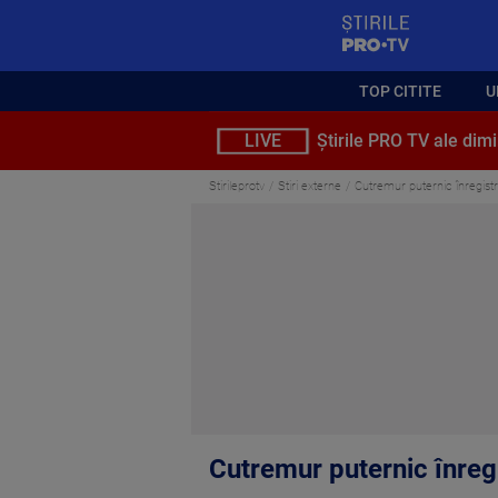
StirilePROTV
TOP CITITE
U
LIVE
Știrile PRO TV ale dimi
Stirileprotv
Stiri externe
Cutremur puternic înregist
Cutremur puternic înreg