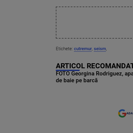
Etichete:
cutremur
,
seism
,
ARTICOL RECOMANDAT
FOTO Georgina Rodriguez, apariț
de baie pe barcă
ADA