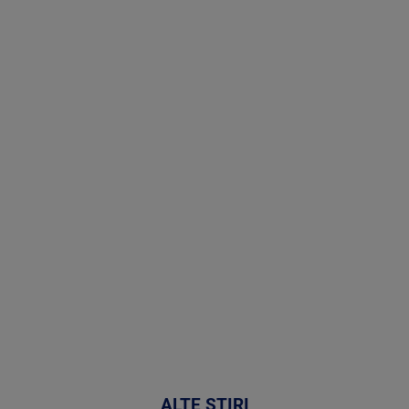
Stirile PRO
TV # 07.00 -
09 August
2026
MAI
MULTE
DETALII
02:33:45
ALTE ȘTIRI