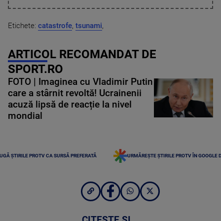
Etichete:
catastrofe
,
tsunami
,
ARTICOL RECOMANDAT DE
SPORT.RO
FOTO | Imaginea cu Vladimir Putin
care a stârnit revoltă! Ucrainenii
acuză lipsă de reacție la nivel
mondial
UGĂ ȘTIRILE PROTV CA SURSĂ PREFERATĂ
URMĂREȘTE ȘTIRILE PROTV ÎN GOOGLE 
CITEȘTE ȘI...