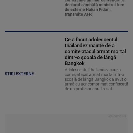
declarat sâmbătă ministrul turc
de externe Hakan Fidan,
transmite AFP.
Ce a făcut adolescentul
thailandez înainte de a
comite atacul armat mortal
dintr-o școală de lângă
Bangkok
Adolescentul thailandez care a
STIRI EXTERNE
comis atacul armat mortal într-o
şcoală de lângă Bangkok a avut o
armă cu aer comprimat confiscată
de un profesor anul trecut.