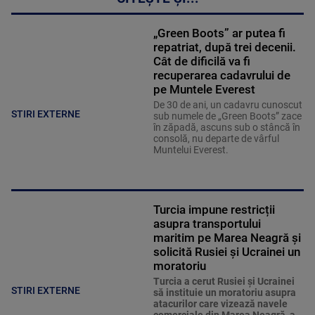
„Green Boots” ar putea fi
repatriat, după trei decenii.
Cât de dificilă va fi
recuperarea cadavrului de
pe Muntele Everest
De 30 de ani, un cadavru cunoscut
STIRI EXTERNE
sub numele de „Green Boots” zace
în zăpadă, ascuns sub o stâncă în
consolă, nu departe de vârful
Muntelui Everest.
Turcia impune restricții
asupra transportului
maritim pe Marea Neagră și
solicită Rusiei și Ucrainei un
moratoriu
Turcia a cerut Rusiei și Ucrainei
STIRI EXTERNE
să instituie un moratoriu asupra
atacurilor care vizează navele
comerciale din Marea Neagră, a