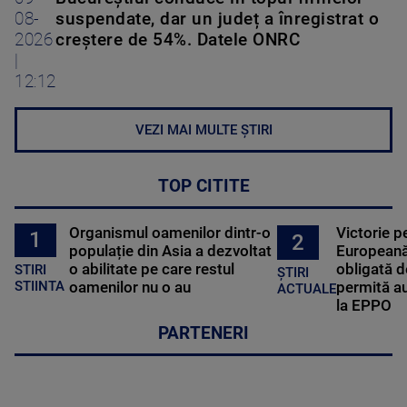
08-
suspendate, dar un județ a înregistrat o
2026
creștere de 54%. Datele ONRC
|
12:12
VEZI MAI MULTE ȘTIRI
TOP CITITE
Organismul oamenilor dintr-o
Victorie p
1
2
populație din Asia a dezvoltat
Europeană
o abilitate pe care restul
obligată d
STIRI
ȘTIRI
oamenilor nu o au
permită au
STIINTA
ACTUALE
la EPPO
PARTENERI