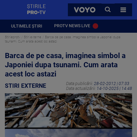
StirilePROTV
CAUTA
VOYO
TOATE 
PROTV NEWS LIVE
ULTIMELE ȘTIRI
Stirileprotv
Stiri externe
Barca de pe casa, imaginea simbol a Japoniei dupa
tsunami. Cum arata acest loc astazi
Barca de pe casa, imaginea simbol a
Japoniei dupa tsunami. Cum arata
acest loc astazi
Data publicării:
28-02-2012 | 07:33
STIRI EXTERNE
Data actualizării:
14-10-2025 | 14:48