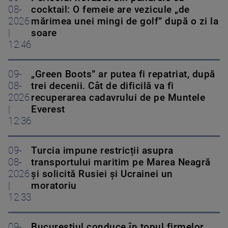
08-
cocktail: O femeie are vezicule „de
2026
mărimea unei mingi de golf” după o zi la
|
soare
12:46
09-
„Green Boots” ar putea fi repatriat, după
08-
trei decenii. Cât de dificilă va fi
2026
recuperarea cadavrului de pe Muntele
|
Everest
12:36
09-
Turcia impune restricții asupra
08-
transportului maritim pe Marea Neagră
2026
și solicită Rusiei și Ucrainei un
|
moratoriu
12:33
09-
Bucureștiul conduce în topul firmelor