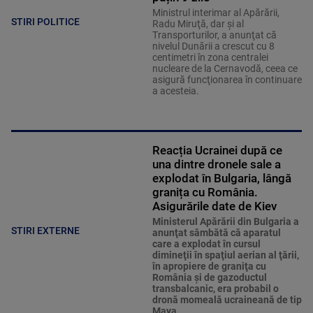
Ministrul interimar al Apărării,
STIRI POLITICE
Radu Miruţă, dar şi al
Transporturilor, a anunţat că
nivelul Dunării a crescut cu 8
centimetri în zona centralei
nucleare de la Cernavodă, ceea ce
asigură funcţionarea în continuare
a acesteia.
Reacția Ucrainei după ce
una dintre dronele sale a
explodat în Bulgaria, lângă
granița cu România.
Asigurările date de Kiev
Ministerul Apărării din Bulgaria a
STIRI EXTERNE
anunţat sâmbătă că aparatul
care a explodat în cursul
dimineţii în spaţiul aerian al ţării,
în apropiere de graniţa cu
România şi de gazoductul
transbalcanic, era probabil o
dronă momeală ucraineană de tip
Maya.