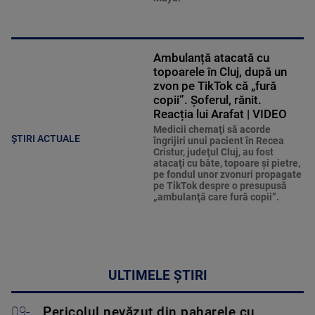
Ambulanță atacată cu
topoarele în Cluj, după un
zvon pe TikTok că „fură
copii”. Șoferul, rănit.
Reacția lui Arafat | VIDEO
Medicii chemaţi să acorde
ȘTIRI ACTUALE
îngrijiri unui pacient în Recea
Cristur, judeţul Cluj, au fost
atacaţi cu bâte, topoare şi pietre,
pe fondul unor zvonuri propagate
pe TikTok despre o presupusă
„ambulanţă care fură copii”.
ULTIMELE ȘTIRI
09-
Pericolul nevăzut din paharele cu