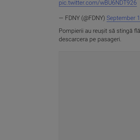
pic.twitter.com/wBU6NDT926
— FDNY (@FDNY)
September 1
Pompierii au reuşit să stingă flă
descarcera pe pasageri.