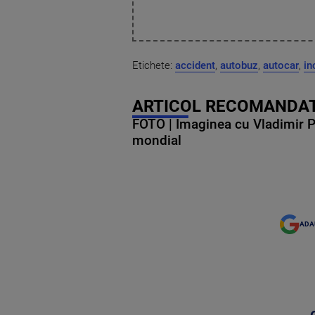
Etichete:
accident
,
autobuz
,
autocar
,
in
ARTICOL RECOMANDAT
FOTO | Imaginea cu Vladimir Put
mondial
ADA