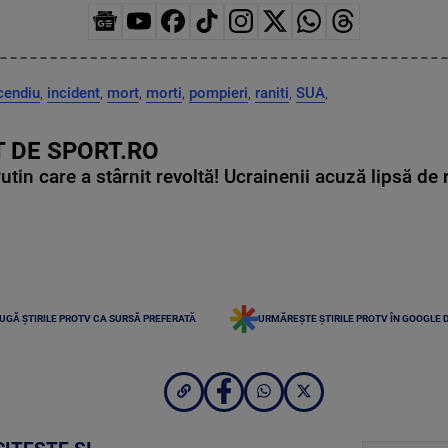
cendiu
,
incident
,
mort
,
morti
,
pompieri
,
raniti
,
SUA
,
 DE SPORT.RO
in care a stârnit revoltă! Ucrainenii acuză lipsă de r
UGĂ ȘTIRILE PROTV CA SURSĂ PREFERATĂ
URMĂREȘTE ȘTIRILE PROTV ÎN GOOGLE 