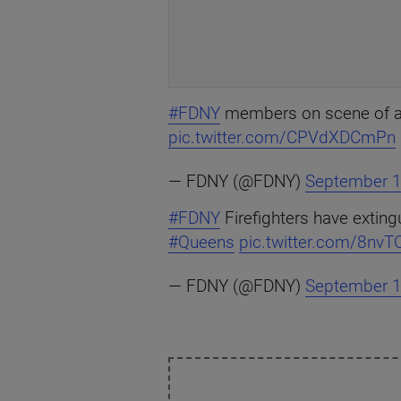
#FDNY
members on scene of a 
pic.twitter.com/CPVdXDCmPn
— FDNY (@FDNY)
September 1
#FDNY
Firefighters have exting
#Queens
pic.twitter.com/8nv
— FDNY (@FDNY)
September 1