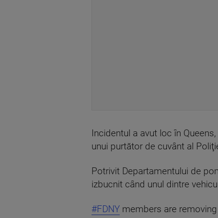
Incidentul a avut loc în Queens,
unui purtător de cuvânt al Poli
Potrivit Departamentului de pomp
izbucnit când unul dintre vehicul
#FDNY
members are removing pa