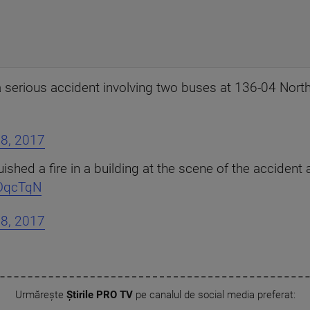
serious accident involving two buses at 136-04 Nort
8, 2017
uished a fire in a building at the scene of the accident
TOqcTqN
8, 2017
Urmărește
Știrile PRO TV
pe canalul de social media preferat: