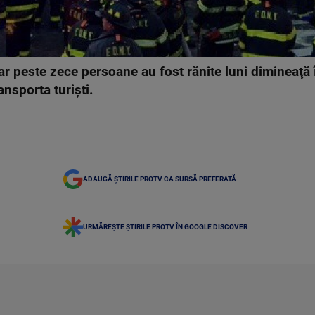
iar peste zece persoane au fost rănite luni dimineaţ
ansporta turişti.
ADAUGĂ ȘTIRILE PROTV CA SURSĂ PREFERATĂ
URMĂREȘTE ȘTIRILE PROTV ÎN GOOGLE DISCOVER