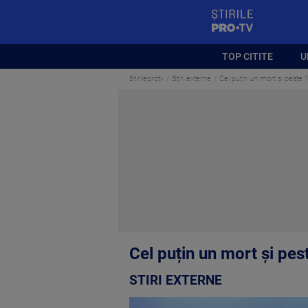
StirilePROTV
TOP CITITE
U
Stirileprotv
Stiri externe
Cel puțin un mort și peste 1
Cel puțin un mort și pest
STIRI EXTERNE