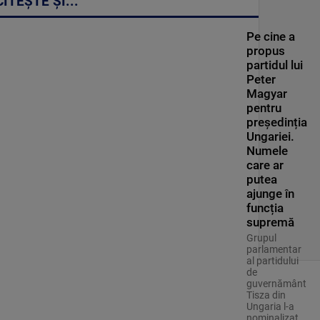
CITEȘTE ȘI...
Pe cine a
propus
partidul lui
Peter
Magyar
pentru
președinția
Ungariei.
Numele
care ar
putea
ajunge în
funcția
supremă
Grupul
parlamentar
al partidului
de
guvernământ
Tisza din
Ungaria l-a
nominalizat