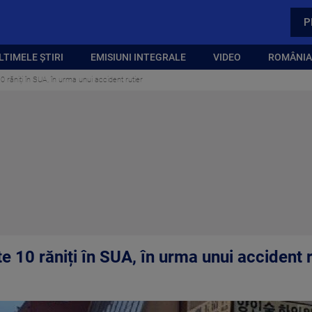
P
LTIMELE ȘTIRI
EMISIUNI INTEGRALE
VIDEO
ROMÂNIA,
0 răniți în SUA, în urma unui accident rutier
e 10 răniți în SUA, în urma unui accident r