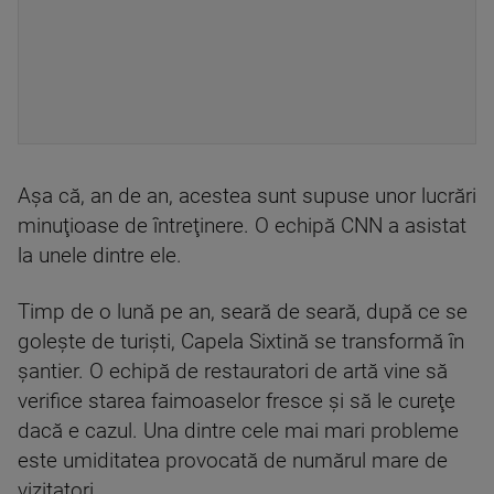
Aşa că, an de an, acestea sunt supuse unor lucrări
minuţioase de întreţinere. O echipă CNN a asistat
la unele dintre ele.
Timp de o lună pe an, seară de seară, după ce se
goleşte de turişti, Capela Sixtină se transformă în
şantier. O echipă de restauratori de artă vine să
verifice starea faimoaselor fresce şi să le cureţe
dacă e cazul. Una dintre cele mai mari probleme
este umiditatea provocată de numărul mare de
vizitatori.