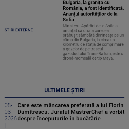
Bulgaria, la granița cu
România, a fost identificată.
Anunțul autorităților de la
Sofia
Ministerul Apărării de la Sofia a
STIRI EXTERNE
anunțat că drona care s-a
prăbușit sâmbătă dimineața pe un
câmp din Bulgaria, la circa un
kilometru de stația de comprimare
a gazelor de pe traseul
gazoductului Trans-Balkan, este o
dronă-momeală de tip Maya.
ULTIMELE ȘTIRI
08-
Care este mâncarea preferată a lui Florin
08-
Dumitrescu. Juratul MastrerChef a vorbit
2026
despre începuturile în bucătărie
|