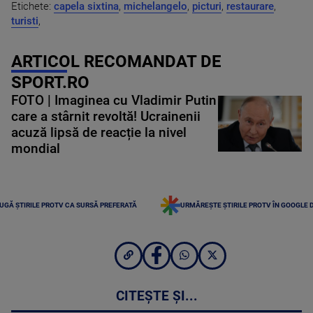
Etichete:
capela sixtina
,
michelangelo
,
picturi
,
restaurare
,
turisti
,
ARTICOL RECOMANDAT DE
SPORT.RO
FOTO | Imaginea cu Vladimir Putin
care a stârnit revoltă! Ucrainenii
acuză lipsă de reacție la nivel
mondial
UGĂ ȘTIRILE PROTV CA SURSĂ PREFERATĂ
URMĂREȘTE ȘTIRILE PROTV ÎN GOOGLE 
CITEȘTE ȘI...