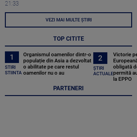
21:33
VEZI MAI MULTE ȘTIRI
TOP CITITE
Organismul oamenilor dintr-o
Victorie p
1
2
populație din Asia a dezvoltat
Europeană
o abilitate pe care restul
obligată d
STIRI
ȘTIRI
oamenilor nu o au
permită au
STIINTA
ACTUALE
la EPPO
PARTENERI