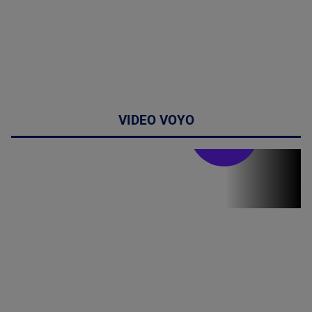
VIDEO VOYO
Stirile PRO TV
Stirile PRO
TV # 19.00 -