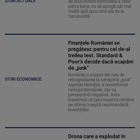
ȘTIRI ACTUALE
de scufundare controlată a celor
patru barje, ca să ajungă cât mai
multă apă spre centrala de la
Cernavodă.
Finanțele României se
pregătesc pentru cel de-al
treilea test. Standard &
Poor’s decide dacă scapăm
de „junk”
România a scapat din nou de
STIRI ECONOMICE
retrogradarea la categoria „junk”.
Agenția Moody's, a reconfirmat
ratingul României, dar cu
perspectivă negativă. Asta
înseamnă că țara noastră rămâne
pe ultima treaptă recomandată
investițiilor.
Drona care a explodat în