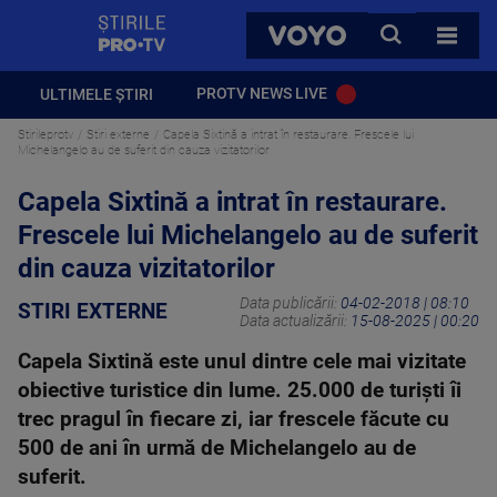
StirilePROTV
CAUTA
VOYO
TOATE 
PROTV NEWS LIVE
ULTIMELE ȘTIRI
Stirileprotv
Stiri externe
Capela Sixtină a intrat în restaurare. Frescele lui
Michelangelo au de suferit din cauza vizitatorilor
Capela Sixtină a intrat în restaurare.
Frescele lui Michelangelo au de suferit
din cauza vizitatorilor
Data publicării:
04-02-2018 | 08:10
STIRI EXTERNE
Data actualizării:
15-08-2025 | 00:20
Capela Sixtină este unul dintre cele mai vizitate
obiective turistice din lume. 25.000 de turişti îi
trec pragul în fiecare zi, iar frescele făcute cu
500 de ani în urmă de Michelangelo au de
suferit.