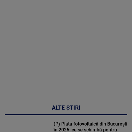
8 August
2026
MAI
MULTE
DETALII
30:33
ALTE ȘTIRI
(P) Piața fotovoltaică din București
în 2026: ce se schimbă pentru