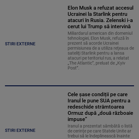
Elon Musk a refuzat accesul
Ucrainei la Starlink pentru
atacuri în Rusia. Zelenski i-a
cerut lui Trump să intervină
Miliardarul american din domeniul
tehnologiei, Elon Musk, refuză în
prezent să acorde Ucrainei
STIRI EXTERNE
permisiunea de a utiliza reţeaua de
sateliţi Starlink pentru a lansa
atacuri pe teritoriul rus, a relatat
„The Atlantic”, preluat de „Kyiv
Post”.
Cele șase condiții pe care
Iranul le pune SUA pentru a
redeschide strâmtoarea
Ormuz după „două războaie
impuse”
Iranul a prezentat sâmbătă o listă
STIRI EXTERNE
de cerinţe pe care Statele Unite ar
trebui să le îndeplinească înainte