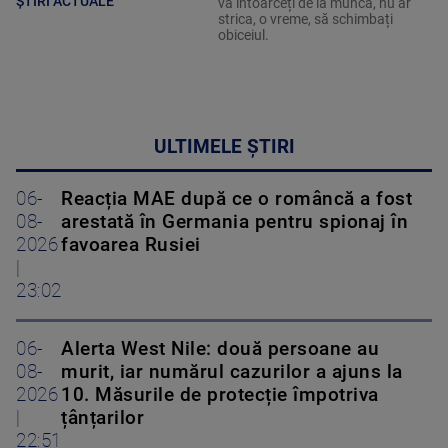
ȘTIRI ACTUALE
vă întoarceți de la muncă, nu ar
strica, o vreme, să schimbați
obiceiul.
ULTIMELE ȘTIRI
06-
Reacția MAE după ce o româncă a fost
08-
arestată în Germania pentru spionaj în
2026
favoarea Rusiei
|
23:02
06-
Alerta West Nile: două persoane au
08-
murit, iar numărul cazurilor a ajuns la
2026
10. Măsurile de protecție împotriva
|
țânțarilor
22:51