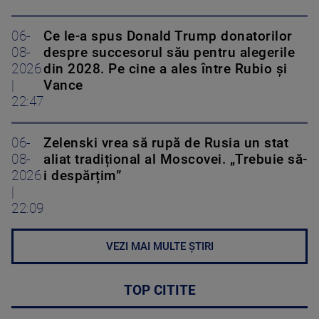
06-
Ce le-a spus Donald Trump donatorilor
08-
despre succesorul său pentru alegerile
2026
din 2028. Pe cine a ales între Rubio și
|
Vance
22:47
06-
Zelenski vrea să rupă de Rusia un stat
08-
aliat tradițional al Moscovei. „Trebuie să-
2026
i despărțim”
|
22:09
VEZI MAI MULTE ȘTIRI
TOP CITITE