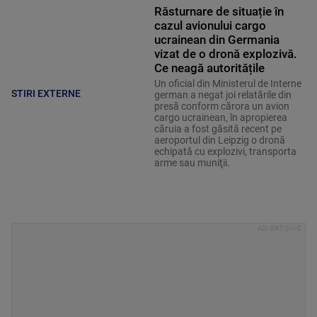
Răsturnare de situație în
cazul avionului cargo
ucrainean din Germania
vizat de o dronă explozivă.
Ce neagă autoritățile
Un oficial din Ministerul de Interne
STIRI EXTERNE
german a negat joi relatările din
presă conform cărora un avion
cargo ucrainean, în apropierea
căruia a fost găsită recent pe
aeroportul din Leipzig o dronă
echipată cu explozivi, transporta
arme sau muniţii.