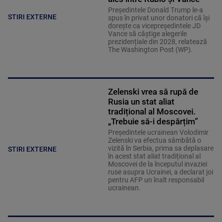
Președintele Donald Trump le-a
STIRI EXTERNE
spus în privat unor donatori că își
dorește ca vicepreședintele JD
Vance să câștige alegerile
prezidențiale din 2028, relatează
The Washington Post (WP).
Zelenski vrea să rupă de
Rusia un stat aliat
tradițional al Moscovei.
„Trebuie să-i despărțim”
Președintele ucrainean Volodimir
Zelenski va efectua sâmbătă o
vizită în Serbia, prima sa deplasare
STIRI EXTERNE
în acest stat aliat tradițional al
Moscovei de la începutul invaziei
ruse asupra Ucrainei, a declarat joi
pentru AFP un înalt responsabil
ucrainean.