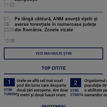
11:02
07-
Pe lângă căldură, ANM anunță vijelii și
08-
averse torențiale în numeroase județe
2026
din România. Zonele vizate
|
10:58
VEZI MAI MULTE ȘTIRI
TOP CITITE
Unde se află cel mai scurt
Organismul 
1
2
pod din lume care desparte
populație di
STIRI
două țări europene. Are doar
o abilitate p
STIRI
TURISM
3 metri și două fusuri orare
oamenilor nu
STIINTA