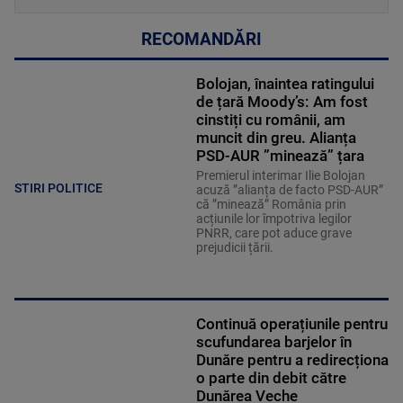
RECOMANDĂRI
Bolojan, înaintea ratingului
de țară Moody’s: Am fost
cinstiți cu românii, am
muncit din greu. Alianța
PSD-AUR ”minează” țara
Premierul interimar Ilie Bolojan
STIRI POLITICE
acuză ”alianța de facto PSD-AUR”
că ”minează” România prin
acțiunile lor împotriva legilor
PNRR, care pot aduce grave
prejudicii țării.
Continuă operațiunile pentru
scufundarea barjelor în
Dunăre pentru a redirecționa
o parte din debit către
Dunărea Veche