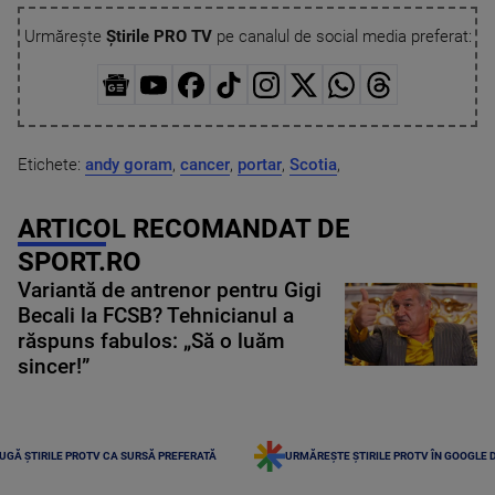
Urmărește
Știrile PRO TV
pe canalul de social media preferat:
Etichete:
andy goram
,
cancer
,
portar
,
Scotia
,
ARTICOL RECOMANDAT DE
SPORT.RO
Variantă de antrenor pentru Gigi
Becali la FCSB? Tehnicianul a
răspuns fabulos: „Să o luăm
sincer!”
UGĂ ȘTIRILE PROTV CA SURSĂ PREFERATĂ
URMĂREȘTE ȘTIRILE PROTV ÎN GOOGLE 