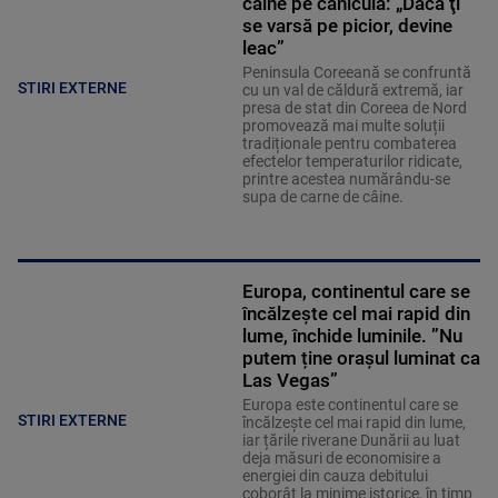
câine pe caniculă: „Dacă ţi
se varsă pe picior, devine
leac”
Peninsula Coreeană se confruntă
STIRI EXTERNE
cu un val de căldură extremă, iar
presa de stat din Coreea de Nord
promovează mai multe soluții
tradiționale pentru combaterea
efectelor temperaturilor ridicate,
printre acestea numărându-se
supa de carne de câine.
Europa, continentul care se
încălzește cel mai rapid din
lume, închide luminile. ”Nu
putem ține orașul luminat ca
Las Vegas”
Europa este continentul care se
STIRI EXTERNE
încălzește cel mai rapid din lume,
iar țările riverane Dunării au luat
deja măsuri de economisire a
energiei din cauza debitului
coborât la minime istorice, în timp