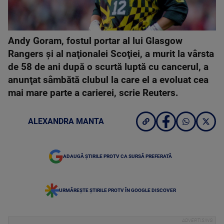
Andy Goram, fostul portar al lui Glasgow
Rangers şi al naţionalei Scoţiei, a murit la vârsta
de 58 de ani după o scurtă luptă cu cancerul, a
anunţat sâmbătă clubul la care el a evoluat cea
mai mare parte a carierei, scrie Reuters.
ALEXANDRA MANTA
ADAUGĂ ȘTIRILE PROTV CA SURSĂ PREFERATĂ
URMĂREȘTE ȘTIRILE PROTV ÎN GOOGLE DISCOVER