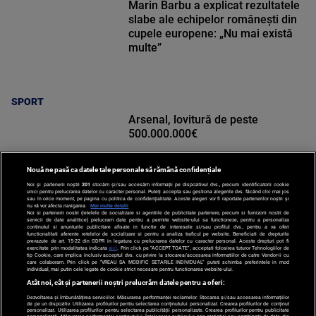
Marin Barbu a explicat rezultatele
slabe ale echipelor românești din
cupele europene: „Nu mai există
multe”
SPORT
Arsenal, lovitură de peste
500.000.000€
Nouă ne pasă ca datele tale personale să rămână confidențiale
Noi și partenerii noștri
201
stocăm și/sau accesăm informații pe dispozitivul dvs., precum identificatorii cookie
unici pentru prelucrarea datelor cu caracter personal. Puteți accepta sau gestiona alegerile dvs. făcând clic mai jos
sau în orice moment, pe pagina cu politica de confidențialitate. Aceste alegeri vor fi raportate partenerilor noștri și
nu vă vor afecta navigarea.
Mai multe detalii
Noi si partenerii nostri (retelele de socializare si agentiile de publicitate partenere, precum si furnizorii nostri de
SPORT
servicii de date analitice) prelucram date pentru a permite website-ului sa functioneze, pentru a personaliza
continutul si anunturile publicitare afisate in functie de interesele si/sau profilul dvs., pentru a va oferi
functionalitati aferente retelelor de socializare si pentru a analiza traficul pe website. Beneficiati de drepturile
prevazute de art. 15-22 din GDPR in legatura cu prelucrarea datelor cu caracter personal. Aceste drepturi pot fi
exercitate prin modalitatea indicata
aici
. Prin click pe “ACCEPT TOATE”, acceptati folosirea tuturor Tehnologiilor de
tip Cookie, care implica inclusiv acceptul dvs. cu privire la stocarea/accesarea informatiilor de catre Vendor-ii cu
care colaboram. Prin click pe “VREAU SA MODIFIC SETARILE INDIVIDUAL” puteti schimba preferintele in mod
individual, mai putin cele legate de cookie strict necesare pentru functionarea website-ului.
Atât noi, cât și partenerii noștri prelucrăm datele pentru a oferi:
Dezvoltarea și îmbunătățirea serviciilor. Măsurarea performanței reclamelor. Stocarea și/sau accesarea informațiilor
de pe un dispozitiv. Utilizarea profilurilor pentru selectarea conținutului personalizat. Crearea profilurilor de conținut
personalizat. Utilizarea profilurilor pentru selectarea publicității personalizate. Crearea profilurilor pentru publicitate