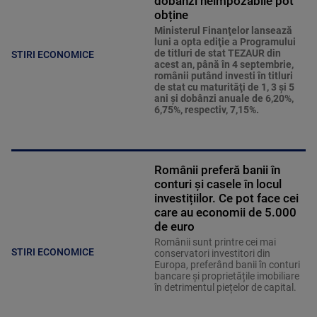
dobânzi neimpozabile pot
obține
Ministerul Finanţelor lansează
luni a opta ediţie a Programului
de titluri de stat TEZAUR din
STIRI ECONOMICE
acest an, până în 4 septembrie,
românii putând investi în titluri
de stat cu maturităţi de 1, 3 şi 5
ani şi dobânzi anuale de 6,20%,
6,75%, respectiv, 7,15%.
Românii preferă banii în
conturi și casele în locul
investițiilor. Ce pot face cei
care au economii de 5.000
de euro
Românii sunt printre cei mai
STIRI ECONOMICE
conservatori investitori din
Europa, preferând banii în conturi
bancare și proprietățile imobiliare
în detrimentul piețelor de capital.