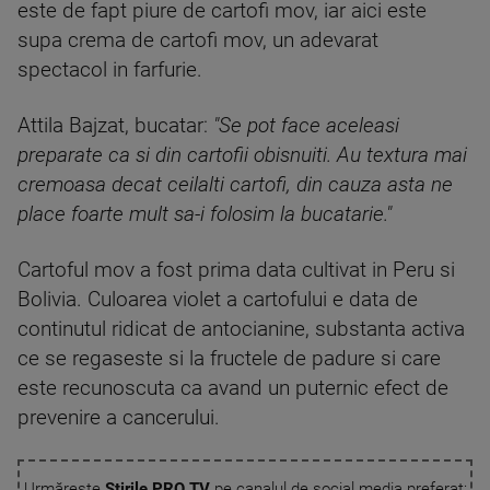
este de fapt piure de cartofi mov, iar aici este
supa crema de cartofi mov, un adevarat
spectacol in farfurie.
Attila Bajzat, bucatar:
"Se pot face aceleasi
preparate ca si din cartofii obisnuiti. Au textura mai
cremoasa decat ceilalti cartofi, din cauza asta ne
place foarte mult sa-i folosim la bucatarie."
Cartoful mov a fost prima data cultivat in Peru si
Bolivia. Culoarea violet a cartofului e data de
continutul ridicat de antocianine, substanta activa
ce se regaseste si la fructele de padure si care
este recunoscuta ca avand un puternic efect de
prevenire a cancerului.
Urmărește
Știrile PRO TV
pe canalul de social media preferat: