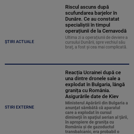
Riscul ascuns după
scufundarea barjelor în
Dunăre. Ce au constatat
specialiștii în timpul
operațiunii de la Cernavodă
Ultima zi a operațiunii de deviere a
ȘTIRI ACTUALE
cursului Dunării, spre vechiul său
braț, a fost și cea mai complicată.
Reacția Ucrainei după ce
una dintre dronele sale a
explodat în Bulgaria, lângă
granița cu România.
Asigurările date de Kiev
Ministerul Apărării din Bulgaria a
STIRI EXTERNE
anunţat sâmbătă că aparatul
care a explodat în cursul
dimineţii în spaţiul aerian al ţării,
în apropiere de graniţa cu
România şi de gazoductul
transbalcanic, era probabil o