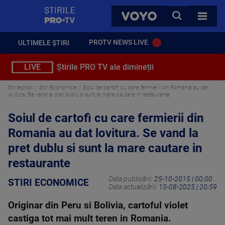
StirilePROTV
CAUTA
VOYO
TOATE 
PROTV NEWS LIVE
ULTIMELE ȘTIRI
LIVE
Știrile PRO TV ale dimineții
Stirileprotv
Stiri Economice
Soiul de cartofi cu care fermierii din Romania au dat
lovitura. Se vand la pret dublu si sunt la mare cautare in restaurante
Soiul de cartofi cu care fermierii din
Romania au dat lovitura. Se vand la
pret dublu si sunt la mare cautare in
restaurante
Data publicării:
25-10-2015 | 00:00
STIRI ECONOMICE
Data actualizării:
15-08-2025 | 20:59
Originar din Peru si Bolivia, cartoful violet
castiga tot mai mult teren in Romania.