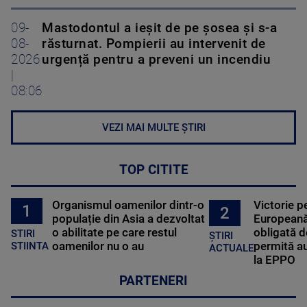
09-
Mastodontul a ieșit de pe șosea și s-a
08-
răsturnat. Pompierii au intervenit de
2026
urgență pentru a preveni un incendiu
|
08:06
VEZI MAI MULTE ȘTIRI
TOP CITITE
Organismul oamenilor dintr-o
Victorie p
1
2
populație din Asia a dezvoltat
Europeană
o abilitate pe care restul
obligată d
STIRI
ȘTIRI
oamenilor nu o au
permită au
STIINTA
ACTUALE
la EPPO
PARTENERI