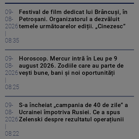
09-
Festival de film dedicat lui Brâncuși, în
08-
Petroșani. Organizatorul a dezvăluit
2026
temele următoarelor ediții. „Cinezesc”
|
08:35
09-
Horoscop. Mercur intră în Leu pe 9
08-
august 2026. Zodiile care au parte de
2026
vești bune, bani și noi oportunități
|
08:25
09-
S-a încheiat „campania de 40 de zile” a
08-
Ucrainei împotriva Rusiei. Ce a spus
2026
Zelenski despre rezultatul operațiunii
|
08:22