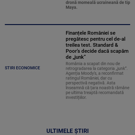
dronă momeală ucraineană de tip
Maya.
Finanțele României se
pregătesc pentru cel de-al
treilea test. Standard &
Poor’s decide dacă scapăm
de „junk”
România a scapat din nou de
STIRI ECONOMICE
retrogradarea la categoria „junk”.
Agenția Moody's, a reconfirmat
ratingul României, dar cu
perspectivă negativă. Asta
înseamnă că țara noastră rămâne
pe ultima treaptă recomandată
investițiilor.
ULTIMELE ȘTIRI