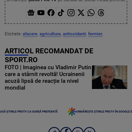
Etichete:
afacere
,
agricultura
,
antioxidanti
,
fermier
,
ARTICOL RECOMANDAT DE
SPORT.RO
FOTO | Imaginea cu Vladimir Putin
care a stârnit revoltă! Ucrainenii
acuză lipsă de reacție la nivel
mondial
UGĂ ȘTIRILE PROTV CA SURSĂ PREFERATĂ
URMĂREȘTE ȘTIRILE PROTV ÎN GOOGLE 