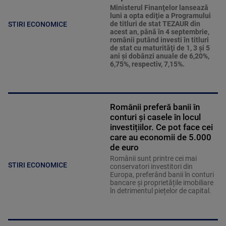
Ministerul Finanţelor lansează
luni a opta ediţie a Programului
de titluri de stat TEZAUR din
STIRI ECONOMICE
acest an, până în 4 septembrie,
românii putând investi în titluri
de stat cu maturităţi de 1, 3 şi 5
ani şi dobânzi anuale de 6,20%,
6,75%, respectiv, 7,15%.
Românii preferă banii în
conturi și casele în locul
investițiilor. Ce pot face cei
care au economii de 5.000
de euro
Românii sunt printre cei mai
STIRI ECONOMICE
conservatori investitori din
Europa, preferând banii în conturi
bancare și proprietățile imobiliare
în detrimentul piețelor de capital.