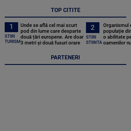
TOP CITITE
Unde se află cel mai scurt
Organismul 
1
2
pod din lume care desparte
populație di
STIRI
două țări europene. Are doar
o abilitate p
STIRI
TURISM
3 metri și două fusuri orare
oamenilor nu
STIINTA
PARTENERI