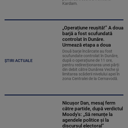
Kardam.
„Operațiune reușită!” A doua
barjă a fost scufundată
controlat în Dunăre.
Urmează etapa a doua
Două barje încărcate au fost
scufundate controlat în Dunăre,
după o operațiune de 11 ore,
ȘTIRI ACTUALE
pentru redirecționarea unei părți
din debit către Dunărea Veche și
limitarea scăderii nivelului apei în
zona Centralei de la Cernavodă.
Nicușor Dan, mesaj ferm
către partide, după verdictul
Moody's: „Să renunțe la
agendele politice şi la
discursul electoral”