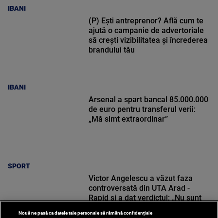
IBANI
(P) Ești antreprenor? Află cum te
ajută o campanie de advertoriale
să crești vizibilitatea și încrederea
brandului tău
IBANI
Arsenal a spart banca! 85.000.000
de euro pentru transferul verii:
„Mă simt extraordinar”
SPORT
Victor Angelescu a văzut faza
controversată din UTA Arad -
Rapid și a dat verdictul: „Nu sunt
frustrat”
Nouă ne pasă ca datele tale personale să rămână confidențiale