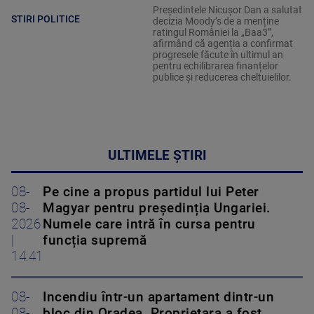
Președintele Nicușor Dan a salutat
STIRI POLITICE
decizia Moody’s de a menține
ratingul României la „Baa3”,
afirmând că agenția a confirmat
progresele făcute în ultimul an
pentru echilibrarea finanțelor
publice și reducerea cheltuielilor.
ULTIMELE ȘTIRI
08-
Pe cine a propus partidul lui Peter
08-
Magyar pentru președinția Ungariei.
2026
Numele care intră în cursa pentru
|
funcția supremă
14:41
08-
Incendiu într-un apartament dintr-un
08-
bloc din Oradea. Proprietara a fost