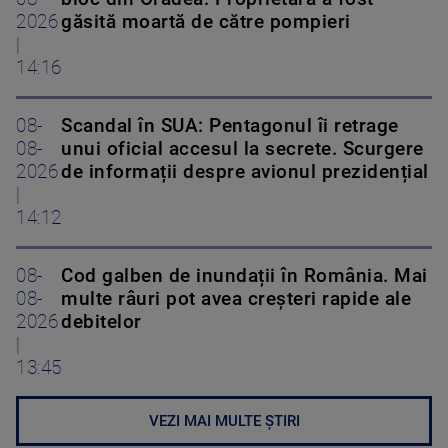
2026
găsită moartă de către pompieri
|
14:16
08-
Scandal în SUA: Pentagonul îi retrage
08-
unui oficial accesul la secrete. Scurgere
2026
de informații despre avionul prezidențial
|
14:12
08-
Cod galben de inundații în România. Mai
08-
multe râuri pot avea creșteri rapide ale
2026
debitelor
|
13:45
VEZI MAI MULTE ȘTIRI