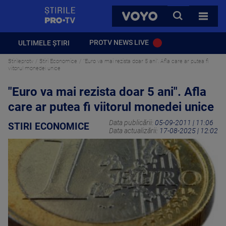
StirilePROTV
CAUTA
VOYO
TOATE 
PROTV NEWS LIVE
ULTIMELE ȘTIRI
Stirileprotv
Stiri Economice
"Euro va mai rezista doar 5 ani". Afla care ar putea fi
viitorul monedei unice
"Euro va mai rezista doar 5 ani". Afla
care ar putea fi viitorul monedei unice
Data publicării:
05-09-2011 | 11:06
STIRI ECONOMICE
Data actualizării:
17-08-2025 | 12:02