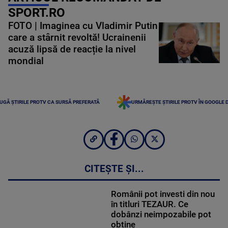
SPORT.RO
FOTO | Imaginea cu Vladimir Putin
care a stârnit revoltă! Ucrainenii
acuză lipsă de reacție la nivel
mondial
UGĂ ȘTIRILE PROTV CA SURSĂ PREFERATĂ
URMĂREȘTE ȘTIRILE PROTV ÎN GOOGLE 
CITEȘTE ȘI...
Românii pot investi din nou
în titluri TEZAUR. Ce
dobânzi neimpozabile pot
obține