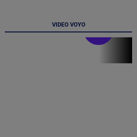
VIDEO VOYO
Stirile PRO TV
Stirile PRO
TV # 07.00 -
08 August
2026
MAI