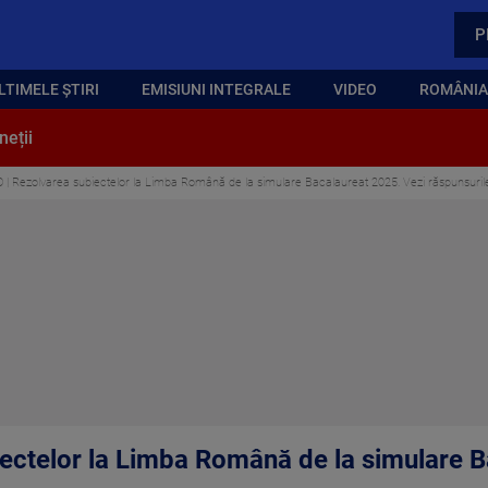
P
LTIMELE ȘTIRI
EMISIUNI INTEGRALE
VIDEO
ROMÂNIA,
neții
 | Rezolvarea subiectelor la Limba Română de la simulare Bacalaureat 2025. Vezi răspunsuril
ectelor la Limba Română de la simulare B