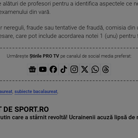
e alături de profesori pentru a identifica aspectele ce 
examenului din vară.
 nereguli, fraude sau tentative de fraudă, comisia din
are, care pot include acordarea notei 1 (unu) pentru 
Urmărește
Știrile PRO TV
pe canalul de social media preferat:
aureat
,
subiecte bacalaureat
,
 DE SPORT.RO
in care a stârnit revoltă! Ucrainenii acuză lipsă de r