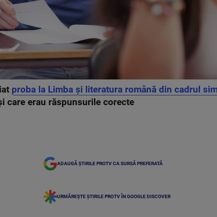
iat
proba la Limba și literatura română din cadrul si
 și care erau răspunsurile corecte
ADAUGĂ ȘTIRILE PROTV CA SURSĂ PREFERATĂ
URMĂREȘTE ȘTIRILE PROTV ÎN GOOGLE DISCOVER