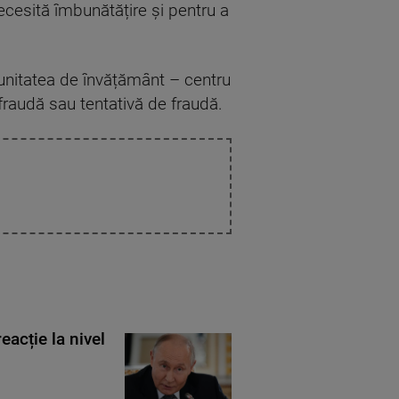
necesită îmbunătățire și pentru a
 unitatea de învățământ – centru
fraudă sau tentativă de fraudă.
eacție la nivel