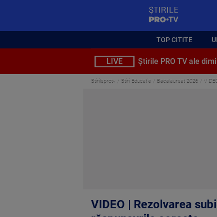
StirilePROTV
TOP CITITE
U
LIVE
Știrile PRO TV ale dimi
Stirileprotv
Stiri Educatie
Bacalaureat 2026
VIDEO
VIDEO | Rezolvarea subi