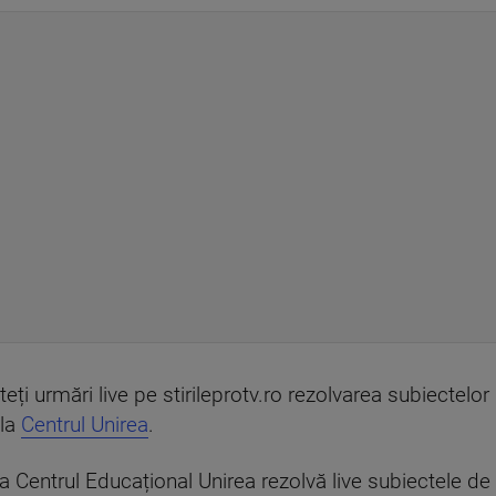
ți urmări live pe stirileprotv.ro rezolvarea subiectelo
 la
Centrul Unirea
.
 la Centrul Educațional Unirea rezolvă live subiectele de