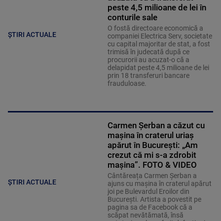
peste 4,5 milioane de lei în
conturile sale
O fostă directoare economică a
ȘTIRI ACTUALE
companiei Electrica Serv, societate
cu capital majoritar de stat, a fost
trimisă în judecată după ce
procurorii au acuzat-o că a
delapidat peste 4,5 milioane de lei
prin 18 transferuri bancare
frauduloase.
Carmen Șerban a căzut cu
mașina în craterul uriaș
apărut în București: „Am
crezut că mi s-a zdrobit
mașina”. FOTO & VIDEO
Cântăreața Carmen Șerban a
ȘTIRI ACTUALE
ajuns cu mașina în craterul apărut
joi pe Bulevardul Eroilor din
București. Artista a povestit pe
pagina sa de Facebook că a
scăpat nevătămată, însă