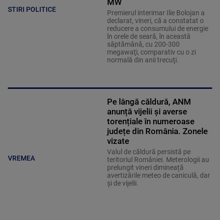
MW
STIRI POLITICE
Premierul interimar Ilie Bolojan a
declarat, vineri, că a constatat o
reducere a consumului de energie
în orele de seară, în această
săptămână, cu 200-300
megawaţi, comparativ cu o zi
normală din anii trecuţi.
Pe lângă căldură, ANM
anunță vijelii și averse
torențiale în numeroase
județe din România. Zonele
vizate
Valul de căldură persistă pe
VREMEA
teritoriul României. Meterologii au
prelungit vineri dimineață
avertizările meteo de caniculă, dar
și de vijelii.