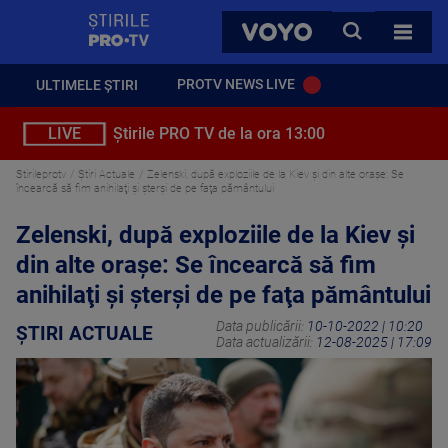
StirilePROTV
CAUTA
VOYO
TOATE 
PROTV NEWS LIVE
ULTIMELE ȘTIRI
LIVE
Știrile PRO TV de la ora 13:00
Stirileprotv
Știri Actuale
Zelenski, după exploziile de la Kiev şi din alte oraşe: Se
încearcă să fim anihilaţi şi şterşi de pe faţa pământului
Zelenski, după exploziile de la Kiev şi
din alte oraşe: Se încearcă să fim
anihilaţi şi şterşi de pe faţa pământului
Data publicării:
10-10-2022 | 10:20
ȘTIRI ACTUALE
Data actualizării:
12-08-2025 | 17:09