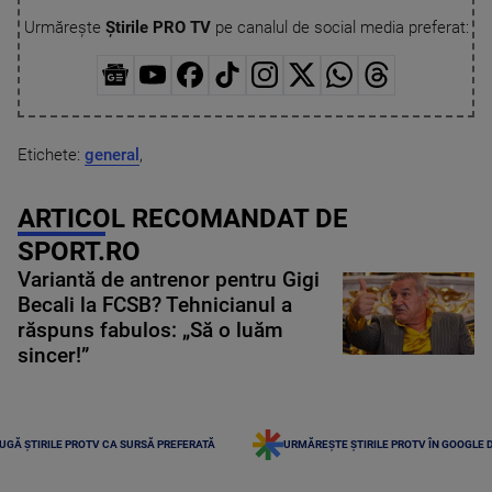
Urmărește
Știrile PRO TV
pe canalul de social media preferat:
Etichete:
general
,
ARTICOL RECOMANDAT DE
SPORT.RO
Variantă de antrenor pentru Gigi
Becali la FCSB? Tehnicianul a
răspuns fabulos: „Să o luăm
sincer!”
UGĂ ȘTIRILE PROTV CA SURSĂ PREFERATĂ
URMĂREȘTE ȘTIRILE PROTV ÎN GOOGLE 