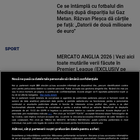
Ce se întâmplă cu fotbalul din
Mediaș după dispariția lui Gaz
Metan. Răzvan Pleșca dă cărțile
pe față: „Datorii de două milioane
de euro”
SPORT
MERCATO ANGLIA 2026 | Vezi aici
toate mutările verii făcute în
Premier League (EXCLUSIV pe
VOYO)
Nouă ne pasă ca datele tale personale să rămână confidențiale
Noi și partenerii noștri
201
stocăm și/sau accesăm informații pe dispozitivul dvs., precum identificatorii cookie
unici pentru prelucrarea datelor cu caracter personal. Puteți accepta sau gestiona alegerile dvs. făcând clic mai jos
sau în orice moment, pe pagina cu politica de confidențialitate. Aceste alegeri vor fi raportate partenerilor noștri și
nu vă vor afecta navigarea.
Mai multe detalii
Noi si partenerii nostri (retelele de socializare si agentiile de publicitate partenere, precum si furnizorii nostri de
SPORT
servicii de date analitice) prelucram date pentru a permite website-ului sa functioneze, pentru a personaliza
continutul si anunturile publicitare afisate in functie de interesele si/sau profilul dvs., pentru a va oferi
functionalitati aferente retelelor de socializare si pentru a analiza traficul pe website. Beneficiati de drepturile
prevazute de art. 15-22 din GDPR in legatura cu prelucrarea datelor cu caracter personal. Aceste drepturi pot fi
exercitate prin modalitatea indicata
aici
. Prin click pe “ACCEPT TOATE”, acceptati folosirea tuturor Tehnologiilor de
tip Cookie, care implica inclusiv acceptul dvs. cu privire la stocarea/accesarea informatiilor de catre Vendor-ii cu
care colaboram. Prin click pe “VREAU SA MODIFIC SETARILE INDIVIDUAL” puteti schimba preferintele in mod
individual, mai putin cele legate de cookie strict necesare pentru functionarea website-ului.
Atât noi, cât și partenerii noștri prelucrăm datele pentru a oferi:
Dezvoltarea și îmbunătățirea serviciilor. Măsurarea performanței reclamelor. Stocarea și/sau accesarea informațiilor
de pe un dispozitiv. Utilizarea profilurilor pentru selectarea conținutului personalizat. Crearea profilurilor de conținut