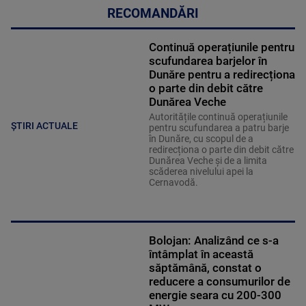
RECOMANDĂRI
Continuă operațiunile pentru
scufundarea barjelor în
Dunăre pentru a redirecționa
o parte din debit către
Dunărea Veche
Autoritățile continuă operațiunile
ȘTIRI ACTUALE
pentru scufundarea a patru barje
în Dunăre, cu scopul de a
redirecționa o parte din debit către
Dunărea Veche și de a limita
scăderea nivelului apei la
Cernavodă.
Bolojan: Analizând ce s-a
întâmplat în această
săptămână, constat o
reducere a consumurilor de
energie seara cu 200-300