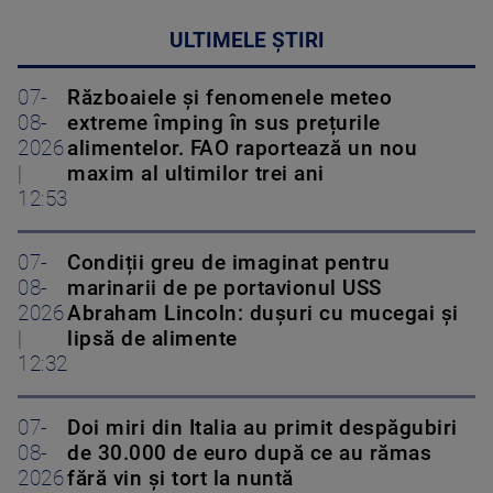
ULTIMELE ȘTIRI
07-
Războaiele și fenomenele meteo
08-
extreme împing în sus prețurile
2026
alimentelor. FAO raportează un nou
|
maxim al ultimilor trei ani
12:53
07-
Condiții greu de imaginat pentru
08-
marinarii de pe portavionul USS
2026
Abraham Lincoln: dușuri cu mucegai și
|
lipsă de alimente
12:32
07-
Doi miri din Italia au primit despăgubiri
08-
de 30.000 de euro după ce au rămas
2026
fără vin și tort la nuntă