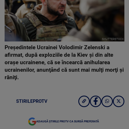
SHUTTERSTOCK
Preşedintele Ucrainei Volodimir Zelenski a
afirmat, după exploziile de la Kiev şi din alte
oraşe ucrainene, că se încearcă anihularea
ucrainenilor, anunţând că sunt mai mulţi morţi şi
răniţi.
STIRILEPROTV
ADAUGĂ ȘTIRILE PROTV CA SURSĂ PREFERATĂ