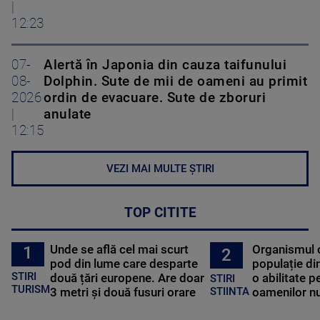
|
12:23
07-
Alertă în Japonia din cauza taifunului
08-
Dolphin. Sute de mii de oameni au primit
2026
ordin de evacuare. Sute de zboruri
|
anulate
12:15
VEZI MAI MULTE ȘTIRI
TOP CITITE
Unde se află cel mai scurt
Organismul 
1
2
pod din lume care desparte
populație di
STIRI
două țări europene. Are doar
o abilitate p
STIRI
TURISM
3 metri și două fusuri orare
oamenilor nu
STIINTA