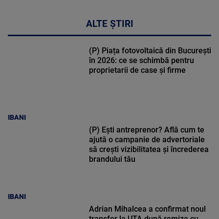
ALTE ȘTIRI
(P) Piața fotovoltaică din București
în 2026: ce se schimbă pentru
proprietarii de case și firme
IBANI
(P) Ești antreprenor? Află cum te
ajută o campanie de advertoriale
să crești vizibilitatea și încrederea
brandului tău
IBANI
Adrian Mihalcea a confirmat noul
transfer la UTA după remiza cu