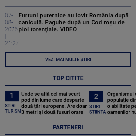
07-
Furtuni puternice au lovit România după
08-
caniculă. Pagube după un Cod roşu de
2026
ploi torenţiale. VIDEO
|
21:27
VEZI MAI MULTE ȘTIRI
TOP CITITE
Unde se află cel mai scurt
Organismul 
1
2
pod din lume care desparte
populație di
STIRI
două țări europene. Are doar
o abilitate p
STIRI
TURISM
3 metri și două fusuri orare
oamenilor nu
STIINTA
PARTENERI