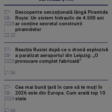
07-
Descoperire senzațională lângă Piramida
08-
Roșie: Un sistem hidraulic de 4.500 ani
2026
ar conține secretul construirii
|
piramidelor
22:20
07-
Reacția Rusiei după ce o dronă explozivă
08-
a paralizat aeroportul din Leipzig: „O
2026
provocare complet fabricată”
|
21:54
07-
Cea mai bună țară în care să te muți în
08-
2026 este din Europa. Cum arată top 10
2026
state
|
21:44