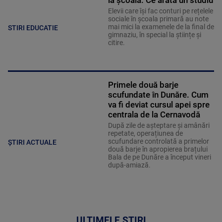
la școală. Ce arată un studiu
Elevii care îşi fac conturi pe rețelele
sociale în școala primară au note
mai mici la examenele de la final de
STIRI EDUCATIE
gimnaziu, în special la științe și
citire.
Primele două barje
scufundate în Dunăre. Cum
va fi deviat cursul apei spre
centrala de la Cernavodă
După zile de așteptare și amânări
repetate, operațiunea de
scufundare controlată a primelor
ȘTIRI ACTUALE
două barje în apropierea brațului
Bala de pe Dunăre a început vineri
după-amiază.
ULTIMELE ȘTIRI