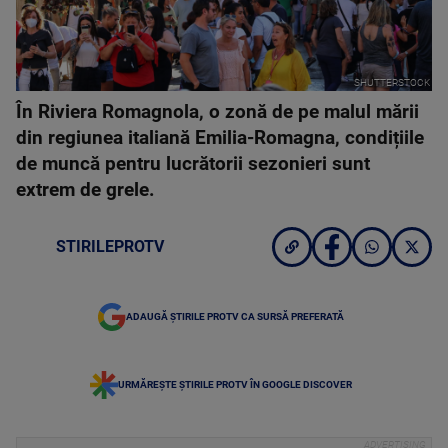
SHUTTERSTOCK
În Riviera Romagnola, o zonă de pe malul mării
din regiunea italiană Emilia-Romagna, condițiile
de muncă pentru lucrătorii sezonieri sunt
extrem de grele.
STIRILEPROTV
ADAUGĂ ȘTIRILE PROTV CA SURSĂ PREFERATĂ
URMĂREȘTE ȘTIRILE PROTV ÎN GOOGLE DISCOVER