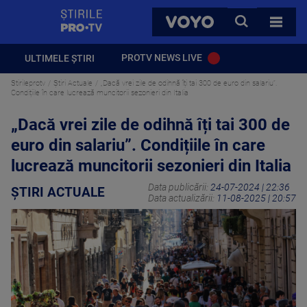
StirilePROTV
CAUTA
VOYO
TOATE 
PROTV NEWS LIVE
ULTIMELE ȘTIRI
Stirileprotv
Știri Actuale
„Dacă vrei zile de odihnă îți tai 300 de euro din salariu”.
Condițiile în care lucrează muncitorii sezonieri din Italia
„Dacă vrei zile de odihnă îți tai 300 de
euro din salariu”. Condițiile în care
lucrează muncitorii sezonieri din Italia
Data publicării:
24-07-2024 | 22:36
ȘTIRI ACTUALE
Data actualizării:
11-08-2025 | 20:57