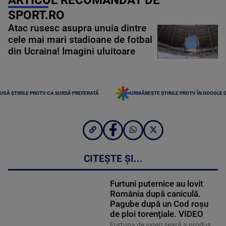
SPORT.RO
Atac rusesc asupra unuia dintre
cele mai mari stadioane de fotbal
din Ucraina! Imagini uluitoare
UGĂ ȘTIRILE PROTV CA SURSĂ PREFERATĂ
URMĂREȘTE ȘTIRILE PROTV ÎN GOOGLE 
CITEȘTE ȘI...
Furtuni puternice au lovit
România după caniculă.
Pagube după un Cod roşu
de ploi torenţiale. VIDEO
Furtuna de vineri seară a produs