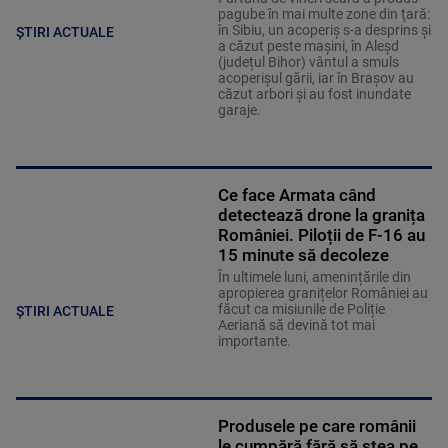
pagube în mai multe zone din ţară:
în Sibiu, un acoperiş s-a desprins și
ȘTIRI ACTUALE
a căzut peste maşini, în Aleşd
(județul Bihor) vântul a smuls
acoperişul gării, iar în Braşov au
căzut arbori şi au fost inundate
garaje.
Ce face Armata când
detectează drone la granița
României. Piloții de F-16 au
15 minute să decoleze
În ultimele luni, amenințările din
apropierea granițelor României au
făcut ca misiunile de Poliție
ȘTIRI ACTUALE
Aeriană să devină tot mai
importante.
Produsele pe care românii
le cumpără fără să stea pe