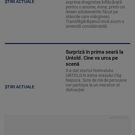
ȘTIRI ACTUALE
exprime dragostea înflăcărată
pentru o anume, Anna, printr-un
desen adolescentin făcut pe
stâncile care mărginesc
Transfăgărășanul riscă acum o
amendă considerabilă.
Surpriză în prima seară la
Untold. Cine va urca pe
scenă
S-a dat startul festivalului
UNTOLD în inima orașului Cluj-
Napoca. Sute de mii de persoane
vor particpa la un maraton al
ȘTIRI ACTUALE
distracției.