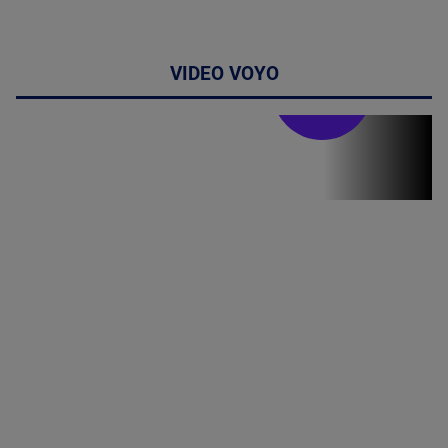
VIDEO VOYO
Stirile PRO TV
Stirile PRO
TV # 19.00 -
06 August
2026
MAI