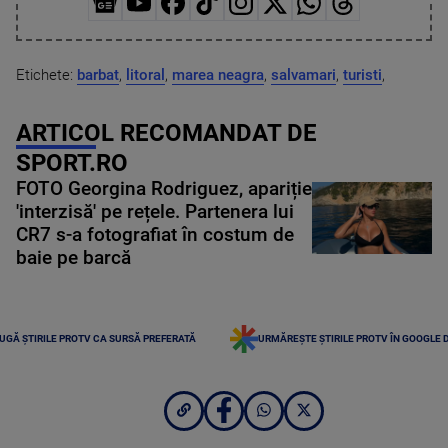
Etichete:
barbat
,
litoral
,
marea neagra
,
salvamari
,
turisti
,
ARTICOL RECOMANDAT DE
SPORT.RO
FOTO Georgina Rodriguez, apariție
'interzisă' pe rețele. Partenera lui
CR7 s-a fotografiat în costum de
baie pe barcă
UGĂ ȘTIRILE PROTV CA SURSĂ PREFERATĂ
URMĂREȘTE ȘTIRILE PROTV ÎN GOOGLE 