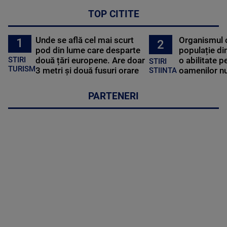
TOP CITITE
Unde se află cel mai scurt
Organismul 
1
2
pod din lume care desparte
populație di
STIRI
două țări europene. Are doar
o abilitate p
STIRI
TURISM
3 metri și două fusuri orare
oamenilor nu
STIINTA
PARTENERI