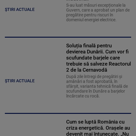
S-au luat măsuri excepționale la
ȘTIRI ACTUALE
Guvern, care a aprobat un plan de
pregătire pentru riscuri în
domeniul energiei electrice.
Soluția finală pentru
devierea Dunării. Cum vor fi
scufundate barjele care
trebuie să salveze Reactorul
2 de la Cernavodă
După zile întregi de pregătiri și
ȘTIRI ACTUALE
amânări a fost aprobată, în
sfârșit, varianta tehnică finală de
scufundare în Dunăre a barjelor
încărcate cu rocă.
Cum se luptă România cu
criza energetică. Orașele au
devenit mai întunecate. „Nu