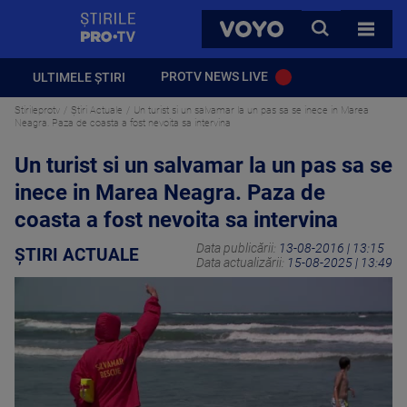
StirilePROTV
CAUTA
VOYO
TOATE 
PROTV NEWS LIVE
ULTIMELE ȘTIRI
Stirileprotv
Știri Actuale
Un turist si un salvamar la un pas sa se inece in Marea
Neagra. Paza de coasta a fost nevoita sa intervina
Un turist si un salvamar la un pas sa se
inece in Marea Neagra. Paza de
coasta a fost nevoita sa intervina
Data publicării:
13-08-2016 | 13:15
ȘTIRI ACTUALE
Data actualizării:
15-08-2025 | 13:49