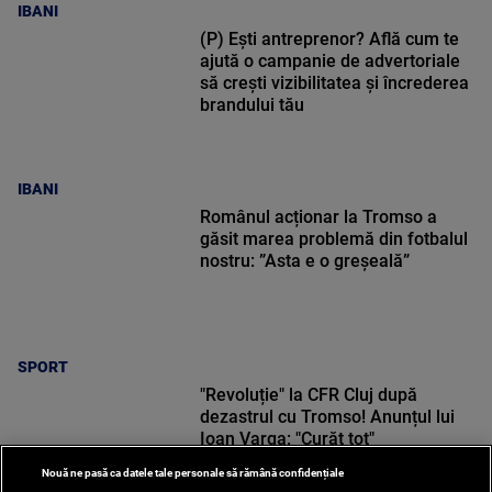
IBANI
(P) Ești antreprenor? Află cum te
ajută o campanie de advertoriale
să crești vizibilitatea și încrederea
brandului tău
IBANI
Românul acționar la Tromso a
găsit marea problemă din fotbalul
nostru: ”Asta e o greșeală”
SPORT
"Revoluție" la CFR Cluj după
dezastrul cu Tromso! Anunțul lui
Ioan Varga: "Curăț tot"
Nouă ne pasă ca datele tale personale să rămână confidențiale