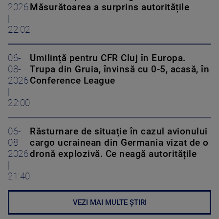
2026
Măsurătoarea a surprins autoritățile
|
22:02
06-
Umilință pentru CFR Cluj în Europa.
08-
Trupa din Gruia, învinsă cu 0-5, acasă, în
2026
Conference League
|
22:00
06-
Răsturnare de situație în cazul avionului
08-
cargo ucrainean din Germania vizat de o
2026
dronă explozivă. Ce neagă autoritățile
|
21:40
VEZI MAI MULTE ȘTIRI