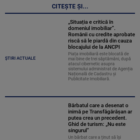
CITEȘTE ȘI...
„Situația e critică în
domeniul imobiliar”.
Românii cu credite aprobate
riscă să le piardă din cauza
blocajului de la ANCPI
Piața imobiliară este blocată de
ȘTIRI ACTUALE
mai bine de trei săptămâni, după
atacul cibernetic asupra
sistemului administrat de Agenția
Națională de Cadastru și
Publicitate Imobiliară.
Bărbatul care a desenat o
inimă pe Transfăgărășan ar
putea crea un precedent.
Ghid de turism: „Nu este
singurul”
Un bărbat care a ținut să își