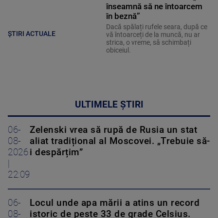
înseamnă să ne întoarcem
în beznă”
Dacă spălați rufele seara, după ce
ȘTIRI ACTUALE
vă întoarceți de la muncă, nu ar
strica, o vreme, să schimbați
obiceiul.
ULTIMELE ȘTIRI
06-
Zelenski vrea să rupă de Rusia un stat
08-
aliat tradițional al Moscovei. „Trebuie să-
2026
i despărțim”
|
22:09
06-
Locul unde apa mării a atins un record
08-
istoric de peste 33 de grade Celsius.