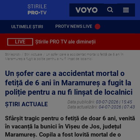
StirilePROTV
CAUTA
VOYO
TOATE 
PROTV NEWS LIVE
ULTIMELE ȘTIRI
LIVE
Știrile PRO TV ale dimineții
Stirileprotv
Știri Actuale
Un șofer care a accidentat mortal o fetiță de 6 ani în
Maramureș a fugit la poliție pentru a nu fi linșat de localnici
Un șofer care a accidentat mortal o
fetiță de 6 ani în Maramureș a fugit la
poliție pentru a nu fi linșat de localnici
Data publicării:
03-07-2026 | 15:45
ȘTIRI ACTUALE
Data actualizării:
04-07-2026 | 07:43
Sfârșit tragic pentru o fetiță de doar 6 ani, venită
în vacanță la bunici în Vișeu de Jos, județul
Maramureș. Copila a fost lovită mortal de o