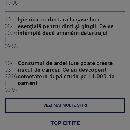
10:05
10-
Igienizarea dentară la șase luni,
08-
esențială pentru dinți și gingii. Ce se
2026
întâmplă dacă amânăm detartrajul
|
09:58
10-
Consumul de ardei iute poate crește
08-
riscul de cancer. Ce au descoperit
2026
cercetătorii după studii pe 11.000 de
|
oameni
09:57
VEZI MAI MULTE ȘTIRI
TOP CITITE