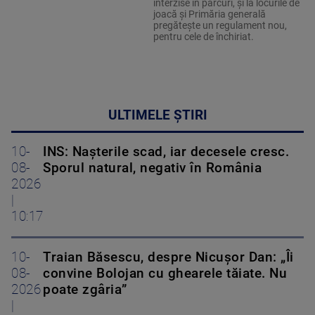
interzise în parcuri, și la locurile de
joacă și Primăria generală
pregătește un regulament nou,
pentru cele de închiriat.
ULTIMELE ȘTIRI
10-
INS: Nașterile scad, iar decesele cresc.
08-
Sporul natural, negativ în România
2026
|
10:17
10-
Traian Băsescu, despre Nicușor Dan: „Îi
08-
convine Bolojan cu ghearele tăiate. Nu
2026
poate zgâria”
|