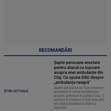
RECOMANDĂRI
Șapte persoane arestate
pentru atacul cu topoare
asupra unei ambulanțe din
Cluj. Ce spune DSU despre
„ambulanța neagră”
Șapte persoane au fost arestate
ȘTIRI ACTUALE
preventiv în urma incidentului
șocant, petrecut în județul Cluj. O
salvare în misiune a fost atacată
de câțiva localnici cu bâte și
topoare.