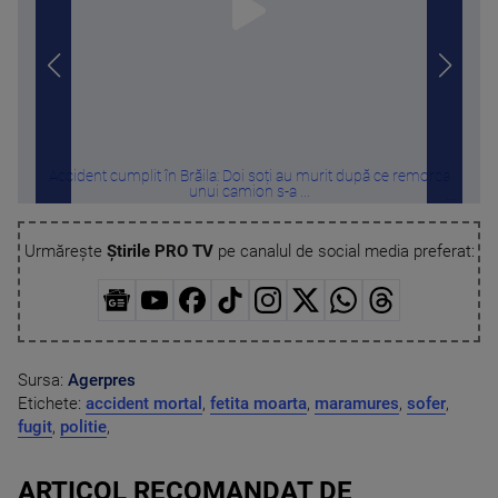
Accident cumplit în Brăila: Doi soți au murit după ce remorca
Vreme
unui camion s-a ...
Urmărește
Știrile PRO TV
pe canalul de social media preferat:
Sursa:
Agerpres
Etichete:
accident mortal
,
fetita moarta
,
maramures
,
sofer
,
fugit
,
politie
,
ARTICOL RECOMANDAT DE