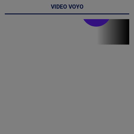
VIDEO VOYO
Stirile PRO TV
Stirile PRO
TV # 19.00 -
09 August
2026
MAI
MULTE
DETALII