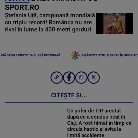
SPORT.RO
Ștefania Uță, campioană mondială
cu triplu record! Românca nu are
rival în lume la 400 metri garduri
UGĂ ȘTIRILE PROTV CA SURSĂ PREFERATĂ
URMĂREȘTE ȘTIRILE PROTV ÎN GOOGLE 
CITEȘTE ȘI...
Un șofer de TIR arestat
după ce a condus beat în
Cluj. A fost filmat în timp ce
circula haotic și evita la
limită accidente