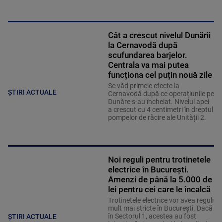
Cât a crescut nivelul Dunării
la Cernavodă după
scufundarea barjelor.
Centrala va mai putea
funcționa cel puțin nouă zile
Se văd primele efecte la
ȘTIRI ACTUALE
Cernavodă după ce operațiunile pe
Dunăre s-au încheiat. Nivelul apei
a crescut cu 4 centimetri în dreptul
pompelor de răcire ale Unității 2.
Noi reguli pentru trotinetele
electrice în București.
Amenzi de până la 5.000 de
lei pentru cei care le încalcă
Trotinetele electrice vor avea reguli
mult mai stricte în București. Dacă
în Sectorul 1, acestea au fost
ȘTIRI ACTUALE