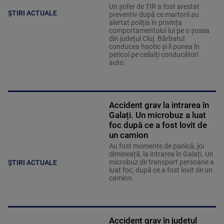
Un șofer de TIR a fost arestat
ȘTIRI ACTUALE
preventiv după ce martorii au
alertat poliția în privința
comportamentului lui pe o șosea
din județul Cluj. Bărbatul
conducea haotic și îi punea în
pericol pe ceilalți conducători
auto.
Accident grav la intrarea în
Galați. Un microbuz a luat
foc după ce a fost lovit de
un camion
Au fost momente de panică, joi
dimineață, la intrarea în Galați. Un
microbuz de transport persoane a
ȘTIRI ACTUALE
luat foc, după ce a fost lovit de un
camion.
Accident grav în județul