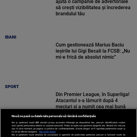
ajută o campanie de advertoriale
să crești vizibilitatea și încrederea
brandului tău
IBANI
Cum gestionează Marius Baciu
ieșirile lui Gigi Becali la FCSB: „Nu
mi-e frică de absolut nimic”
SPORT
Din Premier League, în Superliga!
Atacantul s-a lămurit după 4
meciuri și a numit cea mai bună
echipă
Nouă ne pasă ca datele tale personale să rămână confidențiale
Noi și partenerii noștri
201
stocăm și/sau accesăm informații pe dispozitivul dvs., precum identificatorii cookie
unici pentru prelucrarea datelor cu caracter personal. Puteți accepta sau gestiona alegerile dvs. făcând clic mai jos
sau în orice moment, pe pagina cu politica de confidențialitate. Aceste alegeri vor fi raportate partenerilor noștri și
nu vă vor afecta navigarea.
Mai multe detalii
Noi si partenerii nostri (retelele de socializare si agentiile de publicitate partenere, precum si furnizorii nostri de
SPORT