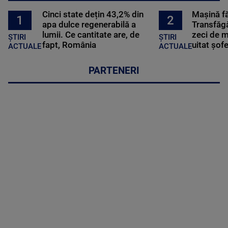
Cinci state dețin 43,2% din
Mașină f
2
1
apa dulce regenerabilă a
Transfăgă
lumii. Ce cantitate are, de
zeci de m
ȘTIRI
ȘTIRI
fapt, România
uitat șof
ACTUALE
ACTUALE
PARTENERI