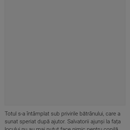
Totul s-a întâmplat sub privirile bătrânului, care a
sunat speriat după ajutor. Salvatorii ajunși la fața
locului nu au mai putut face nimic pentru copilă.