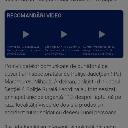
RECOMANDĂRI VIDEO
Vremea azi, 10 august 2026.
Cât a crescut nivelul Dunării la
Au ratat îmbarcarea, dar au
Caniculă în vest, cu temperaturi
Cernavodă după scufundarea
alergat după avion. Două
de până la 36 de ...
barjelor. Centrala ...
pasagere au ajuns lângă o ...
Potrivit datelor comunicate de purtătorul de
cuvânt al Inspectoratului de Poliţie Judeţean (IPJ)
Maramureş, Mihaela Ardelean, poliţiştii din cadrul
Secţiei 4 Poliţie Rurală Leordina au fost sesizaţi
prin apel unic de urgenţă 112 despre faptul că pe
raza localităţii Vişeu de Jos s-a produs un
accident rutier soldat cu decesul unei persoane.
"La faţa locului au intervenit şi poliţiştii din cadrul