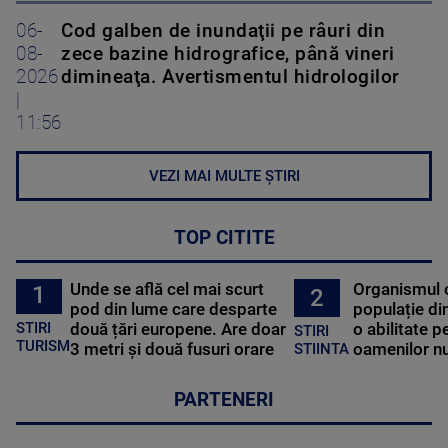
06-
Cod galben de inundaţii pe râuri din
08-
zece bazine hidrografice, până vineri
2026
dimineaţa. Avertismentul hidrologilor
|
11:56
VEZI MAI MULTE ȘTIRI
TOP CITITE
Unde se află cel mai scurt
Organismul 
1
2
pod din lume care desparte
populație di
STIRI
două țări europene. Are doar
o abilitate p
STIRI
TURISM
3 metri și două fusuri orare
oamenilor nu
STIINTA
PARTENERI