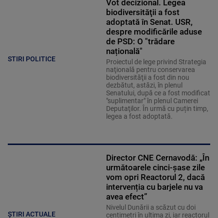
Vot decizional. Legea
biodiversităţii a fost
adoptată în Senat. USR,
despre modificările aduse
de PSD: O "trădare
națională"
STIRI POLITICE
Proiectul de lege privind Strategia
naţională pentru conservarea
biodiversităţii a fost din nou
dezbătut, astăzi, în plenul
Senatului, după ce a fost modificat
"suplimentar" în plenul Camerei
Deputaţilor. În urmă cu puțin timp,
legea a fost adoptată.
Director CNE Cernavodă: „În
următoarele cinci-șase zile
vom opri Reactorul 2, dacă
intervenția cu barjele nu va
avea efect”
Nivelul Dunării a scăzut cu doi
ȘTIRI ACTUALE
centimetri în ultima zi, iar reactorul