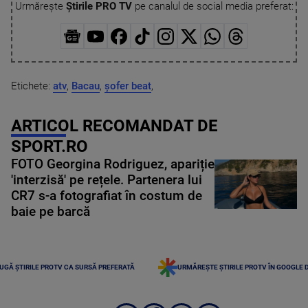
Urmărește
Știrile PRO TV
pe canalul de social media preferat:
Etichete:
atv
,
Bacau
,
șofer beat
,
ARTICOL RECOMANDAT DE
SPORT.RO
FOTO Georgina Rodriguez, apariție
'interzisă' pe rețele. Partenera lui
CR7 s-a fotografiat în costum de
baie pe barcă
UGĂ ȘTIRILE PROTV CA SURSĂ PREFERATĂ
URMĂREȘTE ȘTIRILE PROTV ÎN GOOGLE 