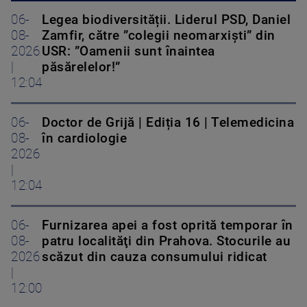
06-
Legea biodiversității. Liderul PSD, Daniel
08-
Zamfir, către ”colegii neomarxiști” din
2026
USR: ”Oamenii sunt înaintea
|
păsărelelor!”
12:04
06-
Doctor de Grijă | Ediția 16 | Telemedicina
08-
în cardiologie
2026
|
12:04
06-
Furnizarea apei a fost oprită temporar în
08-
patru localităţi din Prahova. Stocurile au
2026
scăzut din cauza consumului ridicat
|
12:00