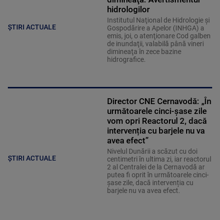
hidrologilor
Institutul Naţional de Hidrologie şi
ȘTIRI ACTUALE
Gospodărire a Apelor (INHGA) a
emis, joi, o atenţionare Cod galben
de inundaţii, valabilă până vineri
dimineaţa în zece bazine
hidrografice.
Director CNE Cernavodă: „În
următoarele cinci-șase zile
vom opri Reactorul 2, dacă
intervenția cu barjele nu va
avea efect”
Nivelul Dunării a scăzut cu doi
ȘTIRI ACTUALE
centimetri în ultima zi, iar reactorul
2 al Centralei de la Cernavodă ar
putea fi oprit în următoarele cinci-
șase zile, dacă intervenția cu
barjele nu va avea efect.