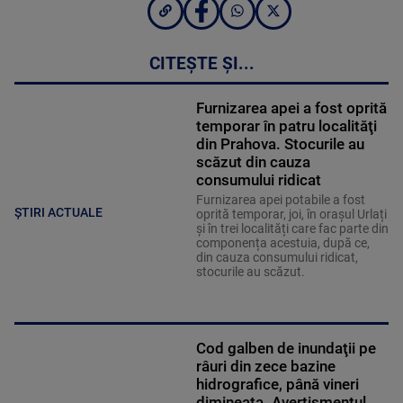
CITEȘTE ȘI...
Furnizarea apei a fost oprită
temporar în patru localităţi
din Prahova. Stocurile au
scăzut din cauza
consumului ridicat
Furnizarea apei potabile a fost
ȘTIRI ACTUALE
oprită temporar, joi, în orașul Urlați
și în trei localități care fac parte din
componența acestuia, după ce,
din cauza consumului ridicat,
stocurile au scăzut.
Cod galben de inundaţii pe
râuri din zece bazine
hidrografice, până vineri
dimineaţa. Avertismentul