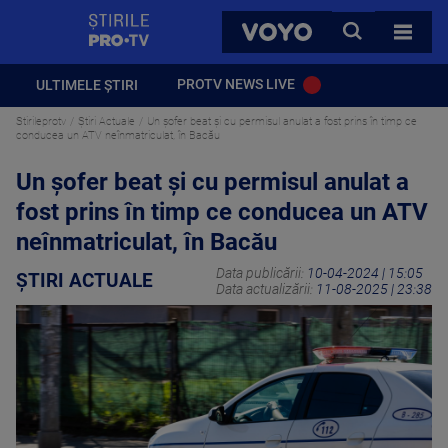
StirilePROTV
CAUTA
VOYO
TOATE 
PROTV NEWS LIVE
ULTIMELE ȘTIRI
Stirileprotv
Știri Actuale
Un șofer beat și cu permisul anulat a fost prins în timp ce
conducea un ATV neînmatriculat, în Bacău
Un șofer beat și cu permisul anulat a
fost prins în timp ce conducea un ATV
neînmatriculat, în Bacău
Data publicării:
10-04-2024 | 15:05
ȘTIRI ACTUALE
Data actualizării:
11-08-2025 | 23:38