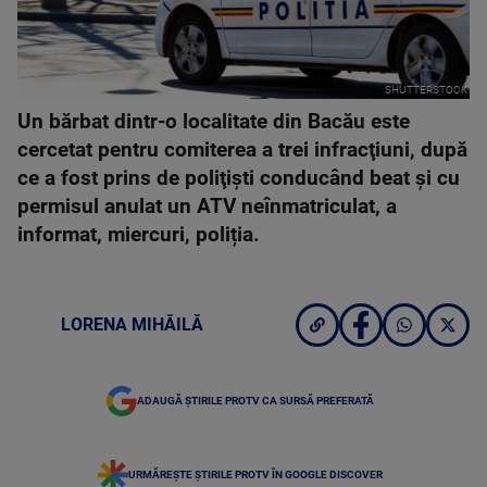
SHUTTERSTOCK
Un bărbat dintr-o localitate din Bacău este
cercetat pentru comiterea a trei infracţiuni, după
ce a fost prins de poliţişti conducând beat şi cu
permisul anulat un ATV neînmatriculat, a
informat, miercuri, poliția.
LORENA MIHĂILĂ
ADAUGĂ ȘTIRILE PROTV CA SURSĂ PREFERATĂ
URMĂREȘTE ȘTIRILE PROTV ÎN GOOGLE DISCOVER