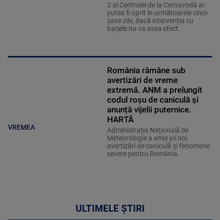
2 al Centralei de la Cernavodă ar
putea fi oprit în următoarele cinci-
șase zile, dacă intervenția cu
barjele nu va avea efect.
România rămâne sub
avertizări de vreme
extremă. ANM a prelungit
codul roșu de caniculă și
anunță vijelii puternice.
HARTĂ
VREMEA
Administrația Națională de
Meteorologie a emis joi noi
avertizări de caniculă și fenomene
severe pentru România.
ULTIMELE ȘTIRI