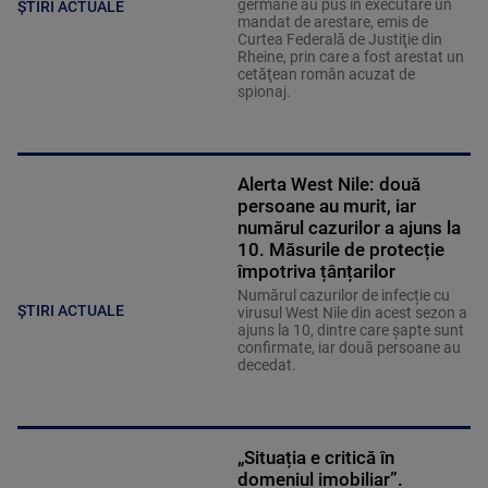
germane au pus în executare un
ȘTIRI ACTUALE
mandat de arestare, emis de
Curtea Federală de Justiţie din
Rheine, prin care a fost arestat un
cetăţean român acuzat de
spionaj.
Alerta West Nile: două
persoane au murit, iar
numărul cazurilor a ajuns la
10. Măsurile de protecție
împotriva țânțarilor
Numărul cazurilor de infecție cu
ȘTIRI ACTUALE
virusul West Nile din acest sezon a
ajuns la 10, dintre care șapte sunt
confirmate, iar două persoane au
decedat.
„Situația e critică în
domeniul imobiliar”.