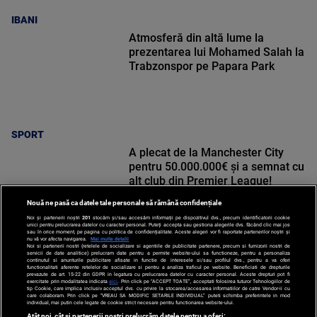
IBANI
Atmosferă din altă lume la
prezentarea lui Mohamed Salah la
Trabzonspor pe Papara Park
SPORT
A plecat de la Manchester City
pentru 50.000.000€ și a semnat cu
alt club din Premier League!
Nouă ne pasă ca datele tale personale să rămână confidențiale
Noi și partenerii noștri
201
stocăm și/sau accesăm informații pe dispozitivul dvs., precum identificatorii cookie
unici pentru prelucrarea datelor cu caracter personal. Puteți accepta sau gestiona alegerile dvs. făcând clic mai jos
sau în orice moment, pe pagina cu politica de confidențialitate. Aceste alegeri vor fi raportate partenerilor noștri și
nu vă vor afecta navigarea.
Mai multe detalii
Noi si partenerii nostri (retelele de socializare si agentiile de publicitate partenere, precum si furnizorii nostri de
SPORT
servicii de date analitice) prelucram date pentru a permite website-ului sa functioneze, pentru a personaliza
continutul si anunturile publicitare afisate in functie de interesele si/sau profilul dvs., pentru a va oferi
functionalitati aferente retelelor de socializare si pentru a analiza traficul pe website. Beneficiati de drepturile
prevazute de art. 15-22 din GDPR in legatura cu prelucrarea datelor cu caracter personal. Aceste drepturi pot fi
exercitate prin modalitatea indicata
aici
. Prin click pe “ACCEPT TOATE”, acceptati folosirea tuturor Tehnologiilor de
tip Cookie, care implica inclusiv acceptul dvs. cu privire la stocarea/accesarea informatiilor de catre Vendor-ii cu
care colaboram. Prin click pe “VREAU SA MODIFIC SETARILE INDIVIDUAL” puteti schimba preferintele in mod
individual, mai putin cele legate de cookie strict necesare pentru functionarea website-ului.
Atât noi, cât și partenerii noștri prelucrăm datele pentru a oferi: