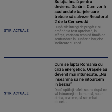
Soluția finală pentru
devierea Dunării. Cum vor fi
scufundate barjele care
trebuie să salveze Reactorul
2 de la Cernavodă
După zile întregi de pregătiri și
ȘTIRI ACTUALE
amânări a fost aprobată, în
sfârșit, varianta tehnică finală de
scufundare în Dunăre a barjelor
încărcate cu rocă.
Cum se luptă România cu
criza energetică. Orașele au
devenit mai întunecate. „Nu
înseamnă să ne întoarcem
în beznă”
Dacă spălați rufele seara, după ce
ȘTIRI ACTUALE
vă întoarceți de la muncă, nu ar
strica, o vreme, să schimbați
obiceiul.