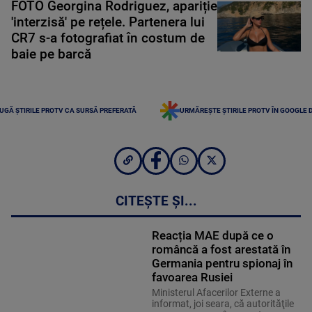
FOTO Georgina Rodriguez, apariție
'interzisă' pe rețele. Partenera lui
CR7 s-a fotografiat în costum de
baie pe barcă
UGĂ ȘTIRILE PROTV CA SURSĂ PREFERATĂ
URMĂREȘTE ȘTIRILE PROTV ÎN GOOGLE 
CITEȘTE ȘI...
Reacția MAE după ce o
româncă a fost arestată în
Germania pentru spionaj în
favoarea Rusiei
Ministerul Afacerilor Externe a
informat, joi seara, că autorităţile