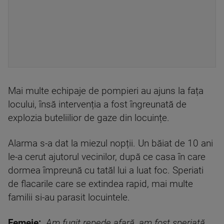
Mai multe echipaje de pompieri au ajuns la fața
locului, însă intervenția a fost îngreunată de
explozia buteliilior de gaze din locuințe.
Alarma s-a dat la miezul nopții. Un băiat de 10 ani
le-a cerut ajutorul vecinilor, după ce casa în care
dormea împreună cu tatăl lui a luat foc. Speriati
de flacarile care se extindea rapid, mai multe
familii si-au parasit locuintele.
Femeie:
„Am fugit repede afară, am fost speriată.