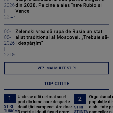
2026
din 2028. Pe cine a ales între Rubio și
|
Vance
22:47
06-
Zelenski vrea să rupă de Rusia un stat
08-
aliat tradițional al Moscovei. „Trebuie să-
2026
i despărțim”
|
22:09
VEZI MAI MULTE ȘTIRI
TOP CITITE
Unde se află cel mai scurt
Organismul 
1
2
pod din lume care desparte
populație di
STIRI
două țări europene. Are doar
o abilitate p
STIRI
TURISM
3 metri și două fusuri orare
oamenilor nu
STIINTA