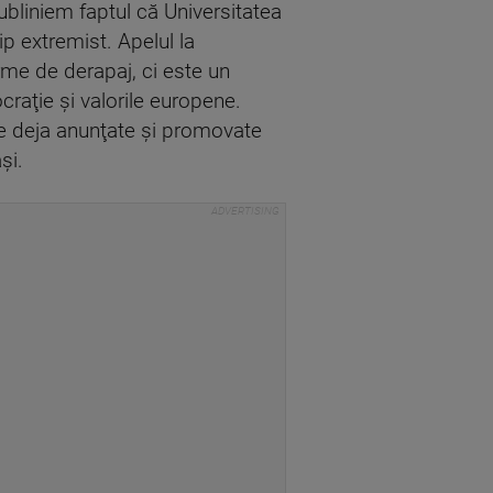
subliniem faptul că Universitatea
p extremist. Apelul la
rme de derapaj, ci este un
raţie şi valorile europene.
ile deja anunţate şi promovate
şi.