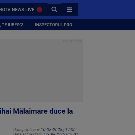
CAUTA
ROTV NEWS LIVE
TOATE CATEGORIILE
 TE IUBESC!
INSPECTORUL PRO
i
Mihai Mălaimare duce la
Data publicării:
10-05-2025 | 17:00
Data actualizării:
11-08-2025 | 12:01