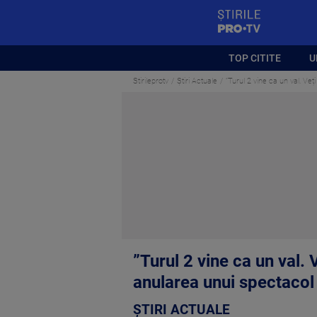
StirilePROTV
TOP CITITE
U
Stirileprotv
Știri Actuale
”Turul 2 vine ca un val. Ve
”Turul 2 vine ca un val.
anularea unui spectacol 
ȘTIRI ACTUALE