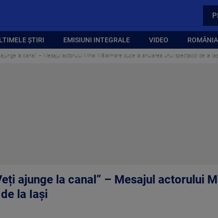
P
LTIMELE ȘTIRI
EMISIUNI INTEGRALE
VIDEO
ROMÂNIA,
ți ajunge la canal” – Mesajul actorului Mihai Mălaimare duce la anularea unui spectacol de la Iaș
 Veți ajunge la canal” – Mesajul actorului 
de la Iași