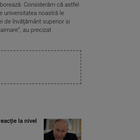
aborează. Considerăm că astfel
e universitatea noastră le
i de învăţământ superior şi
laimare”, au precizat
eacție la nivel