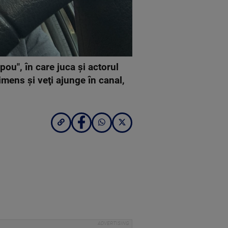
ou", în care juca şi actorul
imens şi veţi ajunge în canal,