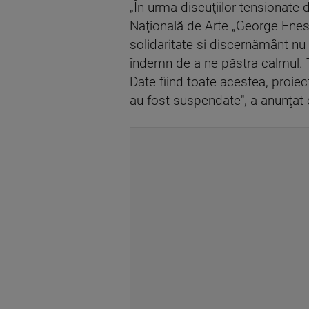
„În urma discuţiilor tensionate d
Naţională de Arte „George Enesc
solidaritate si discernământ nu
îndemn de a ne păstra calmul. T
Date fiind toate acestea, proie
au fost suspendate", a anunţat 