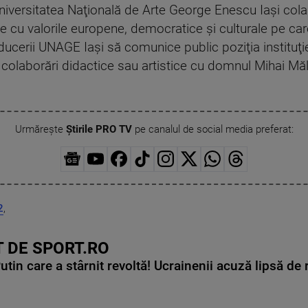
niversitatea Naţională de Arte George Enescu Iaşi col
e cu valorile europene, democratice şi culturale pe car
cerii UNAGE Iaşi să comunice public poziţia instituţie
i colaborări didactice sau artistice cu domnul Mihai Mă
Urmărește
Știrile PRO TV
pe canalul de social media preferat:
2
,
 DE SPORT.RO
in care a stârnit revoltă! Ucrainenii acuză lipsă de r