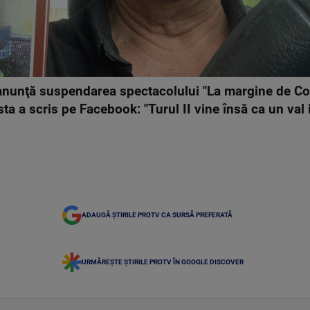
 anunţă suspendarea spectacolului "La margine de Cop
a a scris pe Facebook: "Turul II vine însă ca un val 
ADAUGĂ ȘTIRILE PROTV CA SURSĂ PREFERATĂ
URMĂREȘTE ȘTIRILE PROTV ÎN GOOGLE DISCOVER