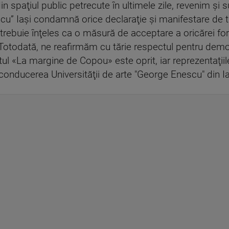
in spaţiul public petrecute în ultimele zile, revenim şi 
u” Iaşi condamnă orice declaraţie şi manifestare de ti
 trebuie înţeles ca o măsură de acceptare a oricărei fo
otodată, ne reafirmăm cu tărie respectul pentru democ
ctul «La margine de Copou» este oprit, iar reprezentaţi
conducerea Universităţii de arte "George Enescu" din Ia