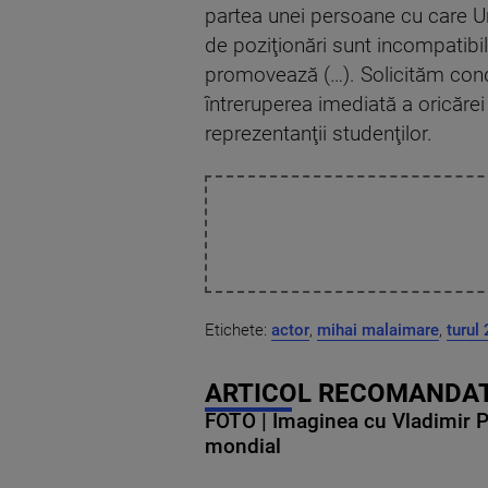
partea unei persoane cu care U
de poziţionări sunt incompatibil
promovează (…). Solicităm condu
întreruperea imediată a oricăre
reprezentanţii studenţilor.
Etichete:
actor
,
mihai malaimare
,
turul 
ARTICOL RECOMANDAT
FOTO | Imaginea cu Vladimir Put
mondial