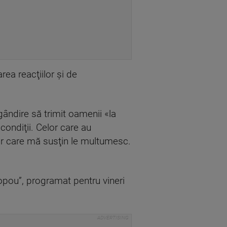
ea reacţiilor şi de
gândire să trimit oamenii «la
condiţii. Celor care au
or care mă susţin le multumesc.
opou”, programat pentru vineri