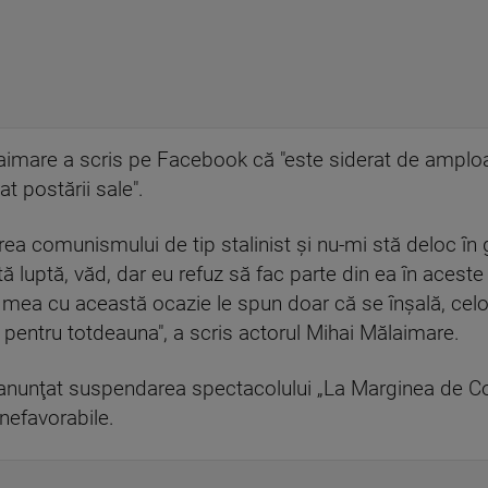
imare a scris pe Facebook că "este siderat de amploar
t postării sale".
ea comunismului de tip stalinist şi nu-mi stă deloc în 
ă luptă, văd, dar eu refuz să fac parte din ea în aceste 
a mea cu această ocazie le spun doar că se înşală, cel
pentru totdeauna", a scris actorul Mihai Mălaimare.
a anunţat suspendarea spectacolului „La Marginea de C
nefavorabile.