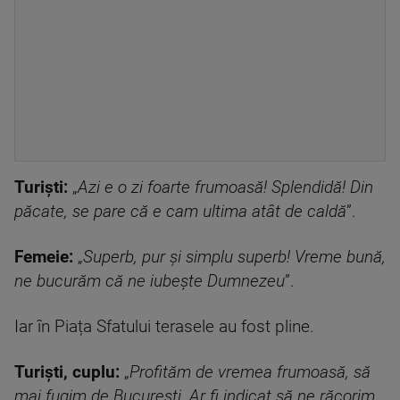
Turiști:
„
Azi e o zi foarte frumoasă! Splendidă! Din
păcate, se pare că e cam ultima atât de caldă
”.
Femeie:
„
Superb, pur și simplu superb! Vreme bună,
ne bucurăm că ne iubește Dumnezeu
”.
Iar în Piața Sfatului terasele au fost pline.
Turiști, cuplu:
„
Profităm de vremea frumoasă, să
mai fugim de București. Ar fi indicat să ne răcorim