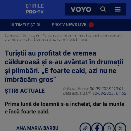
StirilePROTV
CAUTA
VOYO
TOATE 
PROTV NEWS LIVE
ULTIMELE ȘTIRI
Stirileprotv
Știri Actuale
Turiștii au profitat de vremea călduroasă și s-au avântat în
drumeții și plimbări. „E foarte cald, azi nu ne îmbrăcăm gros”
Turiștii au profitat de vremea
călduroasă și s-au avântat în drumeții
și plimbări. „E foarte cald, azi nu ne
îmbrăcăm gros”
Data publicării:
30-09-2023 | 19:01
ȘTIRI ACTUALE
Data actualizării:
12-08-2025 | 04:52
Prima lună de toamnă s-a încheiat, dar la munte
e încă foarte cald.
ANA MARIA BARBU