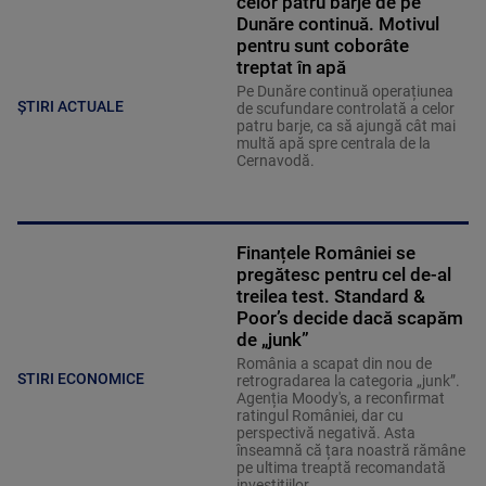
celor patru barje de pe
Dunăre continuă. Motivul
pentru sunt coborâte
treptat în apă
Pe Dunăre continuă operațiunea
ȘTIRI ACTUALE
de scufundare controlată a celor
patru barje, ca să ajungă cât mai
multă apă spre centrala de la
Cernavodă.
Finanțele României se
pregătesc pentru cel de-al
treilea test. Standard &
Poor’s decide dacă scapăm
de „junk”
România a scapat din nou de
STIRI ECONOMICE
retrogradarea la categoria „junk”.
Agenția Moody's, a reconfirmat
ratingul României, dar cu
perspectivă negativă. Asta
înseamnă că țara noastră rămâne
pe ultima treaptă recomandată
investițiilor.