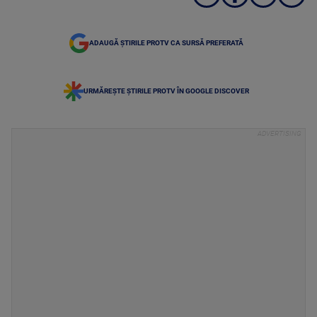
ADAUGĂ ȘTIRILE PROTV CA SURSĂ PREFERATĂ
URMĂREȘTE ȘTIRILE PROTV ÎN GOOGLE DISCOVER