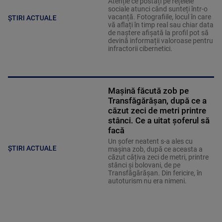
Atenție ce postați pe rețelele
sociale atunci când sunteți într-o
vacanță. Fotografiile, locul în care
ȘTIRI ACTUALE
vă aflați în timp real sau chiar data
de naștere afișată la profil pot să
devină informații valoroase pentru
infractorii cibernetici.
Mașină făcută zob pe
Transfăgărășan, după ce a
căzut zeci de metri printre
stânci. Ce a uitat șoferul să
facă
Un șofer neatent s-a ales cu
ȘTIRI ACTUALE
mașina zob, după ce aceasta a
căzut câțiva zeci de metri, printre
stânci și bolovani, de pe
Transfăgărășan. Din fericire, în
autoturism nu era nimeni.