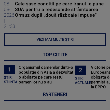
08-
Cele șase condiții pe care Iranul le pune
08-
SUA pentru a redeschide strâmtoarea
2026
Ormuz după „două războaie impuse”
|
21:33
VEZI MAI MULTE ȘTIRI
TOP CITITE
Organismul oamenilor dintr-o
Victorie p
1
2
populație din Asia a dezvoltat
Europeană
o abilitate pe care restul
obligată d
STIRI
ȘTIRI
oamenilor nu o au
permită au
STIINTA
ACTUALE
la EPPO
PARTENERI