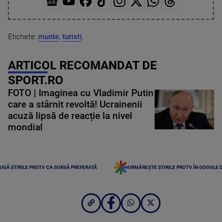
Etichete:
munte
,
turisti
,
ARTICOL RECOMANDAT DE
SPORT.RO
FOTO | Imaginea cu Vladimir Putin
care a stârnit revoltă! Ucrainenii
acuză lipsă de reacție la nivel
mondial
UGĂ ȘTIRILE PROTV CA SURSĂ PREFERATĂ
URMĂREȘTE ȘTIRILE PROTV ÎN GOOGLE 