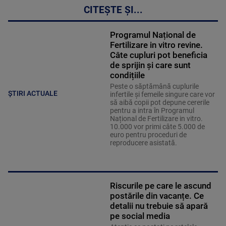
CITEȘTE ȘI...
Programul Național de
Fertilizare in vitro revine.
Câte cupluri pot beneficia
de sprijin și care sunt
condițiile
Peste o săptămână cuplurile
ȘTIRI ACTUALE
infertile și femeile singure care vor
să aibă copii pot depune cererile
pentru a intra în Programul
Național de Fertilizare in vitro.
10.000 vor primi câte 5.000 de
euro pentru proceduri de
reproducere asistată.
Riscurile pe care le ascund
postările din vacanțe. Ce
detalii nu trebuie să apară
pe social media