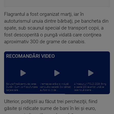
Flagrantul a fost organizat marţi, iar în
autoturismul unuia dintre bărbaţi, pe bancheta din
spate, sub scaunul special de transport copii, a
fost descoperită o pungă vidată care conţinea
aproximativ 300 de grame de canabis.
RECOMANDĂRI VIDEO
Soluția finală pentru devierea
Vremea severă a lovit după
A început UNTOLD 2026. Sting
Dunării. Cum vor fi scufundate
caniculă și secetă. Doi bărbați
și peste 200 de artiști urcă pe
barjele care ...
au fost loviți de ...
cele nouă scene ...
Ulterior, poliţiştii au făcut trei percheziţii, fiind
găsite şi ridicate sume de bani în lei şi euro,