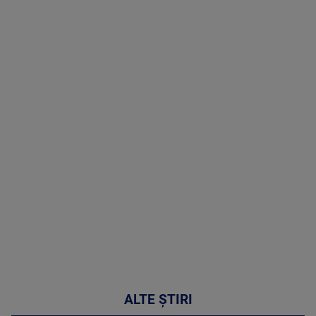
TV # 17.00 -
06 August
2026
MAI
MULTE
DETALII
53:57
ALTE ȘTIRI