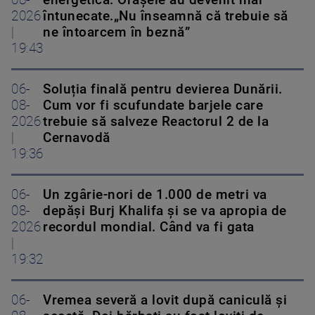
2026
întunecate.„Nu înseamnă că trebuie să
|
ne întoarcem în beznă”
19:43
06-
Soluția finală pentru devierea Dunării.
08-
Cum vor fi scufundate barjele care
2026
trebuie să salveze Reactorul 2 de la
|
Cernavodă
19:36
06-
Un zgârie-nori de 1.000 de metri va
08-
depăși Burj Khalifa și se va apropia de
2026
recordul mondial. Când va fi gata
|
19:32
06-
Vremea severă a lovit după caniculă și