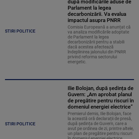
după modificările aduse de
Parlament la legea
decarbonizării. Va evalua
impactul asupra PNRR
Comisia Europeană a anunțat că
STIRI POLITICE
va analiza modificările adoptate
de Parlament la legea
decarbonizării pentru a stabili
dacă acestea afectează
îndeplinirea jalonului din PNRR
privind reforma sectorului
energetic.
Ilie Bolojan, după ședința de
Guvern: „Am aprobat planul
de pregătire pentru riscuri în
domeniul energiei electrice”
Premierul demis, Ilie Bolojan, face
la această oră declarații de presă,
după ședința de Guvern, care a
STIRI POLITICE
avut pe ordinea de zi, printre altele,
un plan de pregătire pentru riscuri
în domeniul energiei electrice.