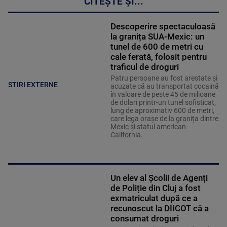
CITEȘTE ȘI...
Descoperire spectaculoasă
la granița SUA-Mexic: un
tunel de 600 de metri cu
cale ferată, folosit pentru
traficul de droguri
Patru persoane au fost arestate și
STIRI EXTERNE
acuzate că au transportat cocaină
în valoare de peste 45 de milioane
de dolari printr-un tunel sofisticat,
lung de aproximativ 600 de metri,
care lega orașe de la granița dintre
Mexic și statul american
California.
Un elev al Școlii de Agenți
de Poliție din Cluj a fost
exmatriculat după ce a
recunoscut la DIICOT că a
consumat droguri