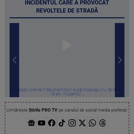
INCIDENTUL CARE A PROVOCAT
REVOLTELE DE STRADĂ
Proteste violente în Southampton după moartea unui tânăr de
Sol
18 ani. Incidentul ...
Urmărește
Știrile PRO TV
pe canalul de social media preferat: