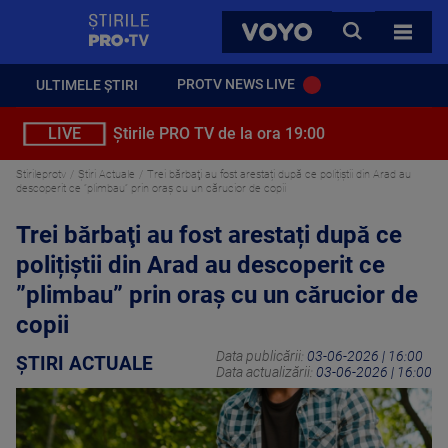
StirilePROTV
CAUTA
VOYO
TOATE 
PROTV NEWS LIVE
ULTIMELE ȘTIRI
LIVE
Știrile PRO TV de la ora 19:00
Stirileprotv
Știri Actuale
Trei bărbaţi au fost arestați după ce polițiștii din Arad au
descoperit ce ”plimbau” prin oraș cu un cărucior de copii
Trei bărbaţi au fost arestați după ce
polițiștii din Arad au descoperit ce
”plimbau” prin oraș cu un cărucior de
copii
Data publicării:
03-06-2026 | 16:00
ȘTIRI ACTUALE
Data actualizării:
03-06-2026 | 16:00