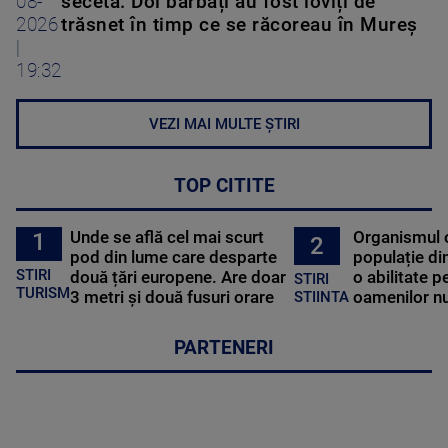
08-
secetă. Doi bărbați au fost loviți de
2026
trăsnet în timp ce se răcoreau în Mureș
|
19:32
VEZI MAI MULTE ȘTIRI
TOP CITITE
Unde se află cel mai scurt
Organismul 
1
2
pod din lume care desparte
populație di
STIRI
două țări europene. Are doar
o abilitate p
STIRI
TURISM
3 metri și două fusuri orare
oamenilor nu
STIINTA
PARTENERI