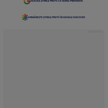
ADAUGĂ ȘTIRILE PROTV CA SURSĂ PREFERATĂ
URMĂREȘTE ȘTIRILE PROTV ÎN GOOGLE DISCOVER