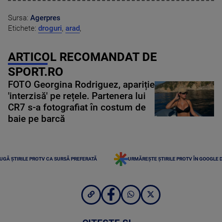
Sursa:
Agerpres
Etichete:
droguri
,
arad
,
ARTICOL RECOMANDAT DE
SPORT.RO
FOTO Georgina Rodriguez, apariție
'interzisă' pe rețele. Partenera lui
CR7 s-a fotografiat în costum de
baie pe barcă
UGĂ ȘTIRILE PROTV CA SURSĂ PREFERATĂ
URMĂREȘTE ȘTIRILE PROTV ÎN GOOGLE 