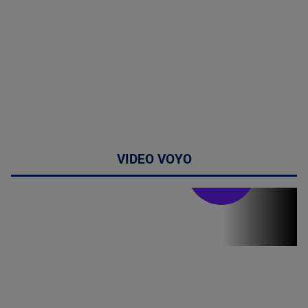
VIDEO VOYO
Stirile PRO TV
Stirile PRO