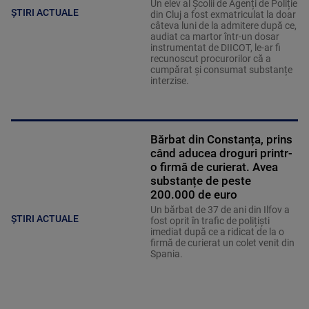
Un elev al Școlii de Agenți de Poliție
ȘTIRI ACTUALE
din Cluj a fost exmatriculat la doar
câteva luni de la admitere după ce,
audiat ca martor într-un dosar
instrumentat de DIICOT, le-ar fi
recunoscut procurorilor că a
cumpărat și consumat substanțe
interzise.
Bărbat din Constanța, prins
când aducea droguri printr-
o firmă de curierat. Avea
substanțe de peste
200.000 de euro
Un bărbat de 37 de ani din Ilfov a
ȘTIRI ACTUALE
fost oprit în trafic de polițiști
imediat după ce a ridicat de la o
firmă de curierat un colet venit din
Spania.