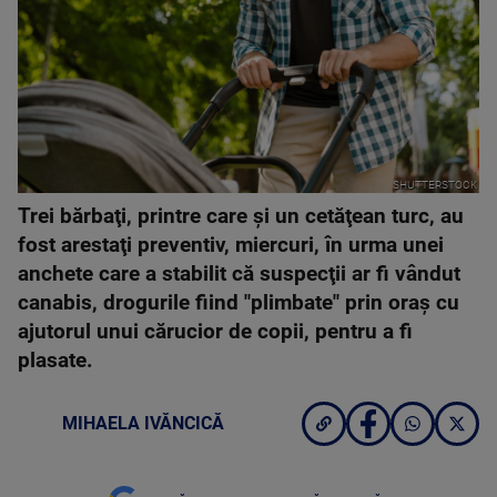
SHUTTERSTOCK
Trei bărbaţi, printre care şi un cetăţean turc, au
fost arestaţi preventiv, miercuri, în urma unei
anchete care a stabilit că suspecţii ar fi vândut
canabis, drogurile fiind "plimbate" prin oraş cu
ajutorul unui cărucior de copii, pentru a fi
plasate.
MIHAELA IVĂNCICĂ