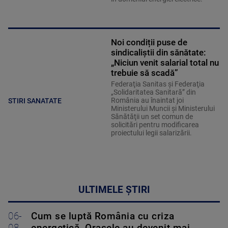
Noi condiții puse de
sindicaliștii din sănătate:
„Niciun venit salarial total nu
trebuie să scadă”
Federaţia Sanitas şi Federaţia
„Solidaritatea Sanitară” din
România au înaintat joi
STIRI SANATATE
Ministerului Muncii şi Ministerului
Sănătăţii un set comun de
solicitări pentru modificarea
proiectului legii salarizării.
ULTIMELE ȘTIRI
06-
Cum se luptă România cu criza
08-
energetică. Orașele au devenit mai