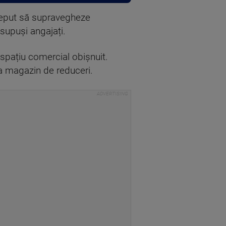
nceput să supravegheze
supuși angajați.
spațiu comercial obișnuit.
 ca magazin de reduceri.