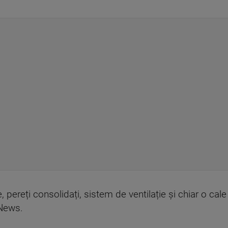
, pereți consolidați, sistem de ventilație și chiar o cale f
 News.