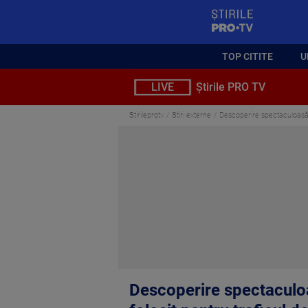
StirilePROTV
TOP CITITE
U
LIVE
Știrile PRO TV
Stirileprotv
Stiri externe
Descoperire spectaculoasă l
Descoperire spectaculoa