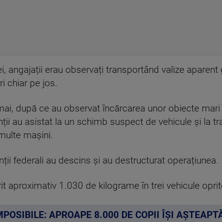
ei, angajații erau observați transportând valize aparent
i chiar pe jos.
 mai, după ce au observat încărcarea unor obiecte mari ș
enții au asistat la un schimb suspect de vehicule și la 
multe mașini.
nții federali au descins și au destructurat operațiunea.
rit aproximativ 1.030 de kilograme în trei vehicule oprit
OSIBILE: APROAPE 8.000 DE COPII ÎȘI AȘTEAPTĂ