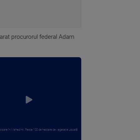
eclarat procurorul federal Adam
loare în Mehedinți. Peste 100 de hectare de vegetație uscată