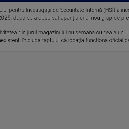
lui pentru Investigații de Securitate Internă (HSI) a î
025, după ce a observat apariția unui nou grup de pre
ivitatea din jurul magazinului nu semăna cu cea a unui 
nexistent, în ciuda faptului că locația funcționa oficial