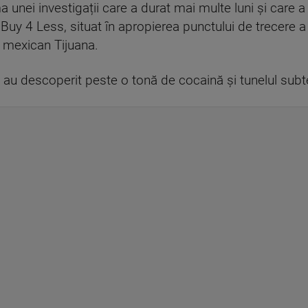
 unei investigații care a durat mai multe luni și care a
uy 4 Less, situat în apropierea punctului de trecere a
l mexican Tijuana.
țile au descoperit peste o tonă de cocaină și tunelul su