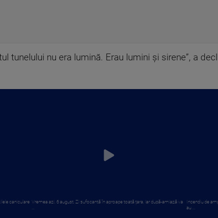
ătul tunelului nu era lumină. Erau lumini și sirene”, a d
ilele caniculare
Vremea azi, 6 august. Zi sufocantă în aproape toată țara, iar după-amiază va
Incendiu de amp
...
au ...