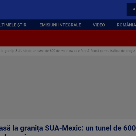
P
LTIMELE ȘTIRI
EMISIUNI INTEGRALE
VIDEO
ROMÂNIA,
a granița SUA-Mexic: un tunel de 600 de metri cu cale ferată, folosit pentru traficul de droguri
să la granița SUA-Mexic: un tunel de 600 