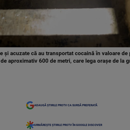
e și acuzate că au transportat cocaină în valoare de 
g de aproximativ 600 de metri, care lega orașe de la g
ADAUGĂ ȘTIRILE PROTV CA SURSĂ PREFERATĂ
URMĂREȘTE ȘTIRILE PROTV ÎN GOOGLE DISCOVER