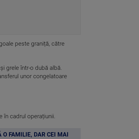
 goale peste graniță, către
i grele într-o dubă albă.
transferul unor congelatoare
e în cadrul operațiunii.
 O FAMILIE, DAR CEI MAI