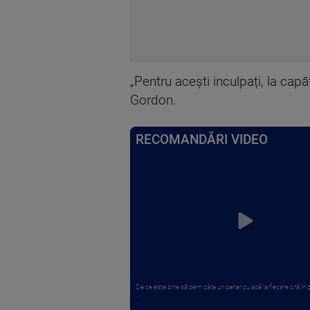
„Pentru acești inculpați, la cap
Gordon.
RECOMANDĂRI VIDEO
De ce este bine să bem câte un pahar cu apă la fiecare oră în z
...