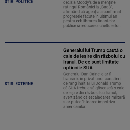
STIRI POLITICE
decizia Moody’s de a menține
ratingul României la „Baa3”,
afirmând că agenția a confirmat
progresele făcute în ultimul an
pentru echilibrarea finanțelor
publice și reducerea cheltuielilor.
Generalul lui Trump caută o
cale de ieșire din războiul cu
Iranul. De ce sunt limitate
opțiunile SUA
Generalul Dan Caine le-ar fi
transmis în privat unor consilieri
de rang înalt ai lui Donald Trump
STIRI EXTERNE
că SUA trebuie să găsească o cale
de ieșire din războiul cu Iranul,
avertizând că escaladarea militară
s-ar putea întoarce împotriva
americanilor.