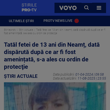
StirilePROTV
CAUTA
VOYO
TOATE 
PROTV NEWS LIVE
ULTIMELE ȘTIRI
Stirileprotv
Știri Actuale
Tatăl fetei de 13 ani din Neamț, dată dispărută după ce ar fi
fost amenințată, s-a ales cu ordin de protecţie
Tatăl fetei de 13 ani din Neamț, dată
dispărută după ce ar fi fost
amenințată, s-a ales cu ordin de
protecţie
Data publicării:
01-04-2024 | 09:58
ȘTIRI ACTUALE
Data actualizării:
11-08-2025 | 23:55