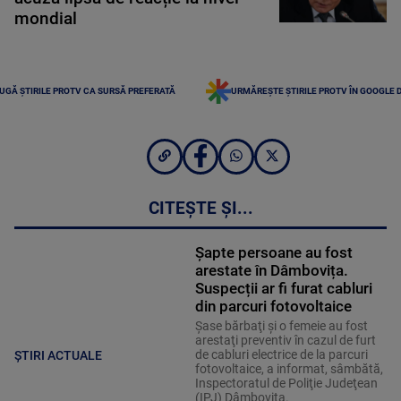
mondial
UGĂ ȘTIRILE PROTV CA SURSĂ PREFERATĂ
URMĂREȘTE ȘTIRILE PROTV ÎN GOOGLE 
CITEȘTE ȘI...
Șapte persoane au fost
arestate în Dâmbovița.
Suspecții ar fi furat cabluri
din parcuri fotovoltaice
Şase bărbaţi şi o femeie au fost
arestaţi preventiv în cazul de furt
de cabluri electrice de la parcuri
ȘTIRI ACTUALE
fotovoltaice, a informat, sâmbătă,
Inspectoratul de Poliţie Judeţean
(IPJ) Dâmboviţa.