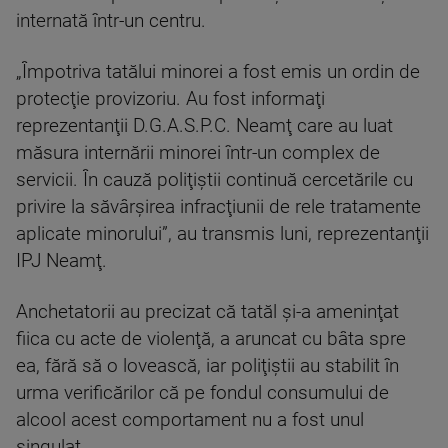
internată într-un centru.
„Împotriva tatălui minorei a fost emis un ordin de
protecţie provizoriu. Au fost informaţi
reprezentanţii D.G.A.S.P.C. Neamţ care au luat
măsura internării minorei într-un complex de
servicii. În cauză poliţiştii continuă cercetările cu
privire la săvârşirea infracţiunii de rele tratamente
aplicate minorului”, au transmis luni, reprezentanţii
IPJ Neamţ.
Anchetatorii au precizat că tatăl şi-a ameninţat
fiica cu acte de violenţă, a aruncat cu bâta spre
ea, fără să o lovească, iar poliţiştii au stabilit în
urma verificărilor că pe fondul consumului de
alcool acest comportament nu a fost unul
singulat.