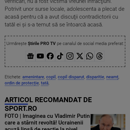
verificări, nu a fost victima vreunei infracţiuni.
Potrivit unor surse locale, adolescenta a plecat de
acasă pentru că a avut discuţii contradictorii cu
tatăl ei şi s-a temut să se întoarcă acasă.
Urmărește
Știrile PRO TV
pe canalul de social media preferat:
Etichete:
amenintare
,
copil
,
copil disparut
,
disparitie
,
neamț
,
ordin de protecție
,
tată
,
ARTICOL RECOMANDAT DE
SPORT.RO
FOTO | Imaginea cu Vladimir Putin
care a stârnit revoltă! Ucrainenii
acuză lipsă de reacție la nivel