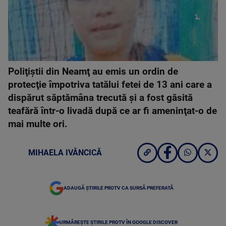
Poliţiştii din Neamţ au emis un ordin de
protecţie împotriva tatălui fetei de 13 ani care a
dispărut săptămâna trecută şi a fost găsită
teafără într-o livadă după ce ar fi ameninţat-o de
mai multe ori.
MIHAELA IVĂNCICĂ
ADAUGĂ ȘTIRILE PROTV CA SURSĂ PREFERATĂ
URMĂREȘTE ȘTIRILE PROTV ÎN GOOGLE DISCOVER