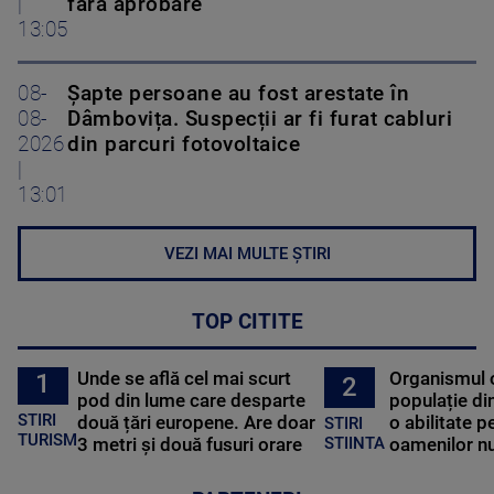
|
fără aprobare
13:05
08-
Șapte persoane au fost arestate în
08-
Dâmbovița. Suspecții ar fi furat cabluri
2026
din parcuri fotovoltaice
|
13:01
VEZI MAI MULTE ȘTIRI
TOP CITITE
Unde se află cel mai scurt
Organismul 
1
2
pod din lume care desparte
populație di
STIRI
două țări europene. Are doar
o abilitate p
STIRI
TURISM
3 metri și două fusuri orare
oamenilor nu
STIINTA