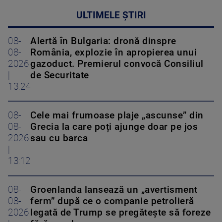
ULTIMELE ȘTIRI
08-
Alertă în Bulgaria: dronă dinspre
08-
România, explozie în apropierea unui
2026
gazoduct. Premierul convocă Consiliul
|
de Securitate
13:24
08-
Cele mai frumoase plaje „ascunse” din
08-
Grecia la care poți ajunge doar pe jos
2026
sau cu barca
|
13:12
08-
Groenlanda lansează un „avertisment
08-
ferm” după ce o companie petrolieră
2026
legată de Trump se pregătește să foreze