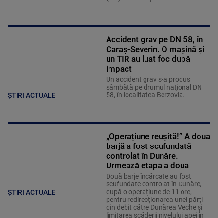
Accident grav pe DN 58, în
Caraș-Severin. O mașină și
un TIR au luat foc după
impact
Un accident grav s-a produs
sâmbătă pe drumul naţional DN
58, în localitatea Berzovia.
ȘTIRI ACTUALE
„Operațiune reușită!” A doua
barjă a fost scufundată
controlat în Dunăre.
Urmează etapa a doua
Două barje încărcate au fost
scufundate controlat în Dunăre,
după o operațiune de 11 ore,
ȘTIRI ACTUALE
pentru redirecționarea unei părți
din debit către Dunărea Veche și
limitarea scăderii nivelului apei în