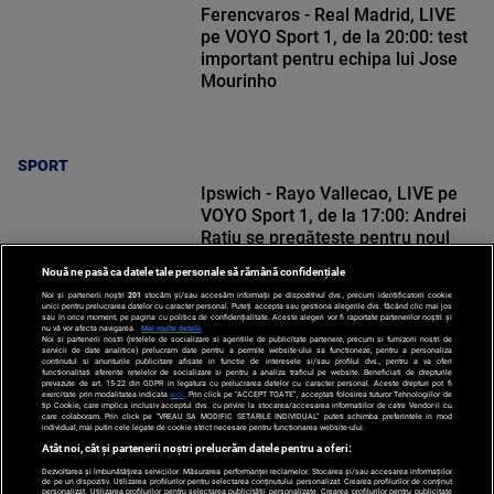
Ferencvaros - Real Madrid, LIVE
pe VOYO Sport 1, de la 20:00: test
important pentru echipa lui Jose
Mourinho
SPORT
Ipswich - Rayo Vallecao, LIVE pe
VOYO Sport 1, de la 17:00: Andrei
Rațiu se pregătește pentru noul
sezon de La Liga
Nouă ne pasă ca datele tale personale să rămână confidențiale
Noi și partenerii noștri
201
stocăm și/sau accesăm informații pe dispozitivul dvs., precum identificatorii cookie
unici pentru prelucrarea datelor cu caracter personal. Puteți accepta sau gestiona alegerile dvs. făcând clic mai jos
sau în orice moment, pe pagina cu politica de confidențialitate. Aceste alegeri vor fi raportate partenerilor noștri și
nu vă vor afecta navigarea.
Mai multe detalii
Noi si partenerii nostri (retelele de socializare si agentiile de publicitate partenere, precum si furnizorii nostri de
SPORT
servicii de date analitice) prelucram date pentru a permite website-ului sa functioneze, pentru a personaliza
continutul si anunturile publicitare afisate in functie de interesele si/sau profilul dvs., pentru a va oferi
functionalitati aferente retelelor de socializare si pentru a analiza traficul pe website. Beneficiati de drepturile
prevazute de art. 15-22 din GDPR in legatura cu prelucrarea datelor cu caracter personal. Aceste drepturi pot fi
exercitate prin modalitatea indicata
aici
. Prin click pe “ACCEPT TOATE”, acceptati folosirea tuturor Tehnologiilor de
tip Cookie, care implica inclusiv acceptul dvs. cu privire la stocarea/accesarea informatiilor de catre Vendor-ii cu
care colaboram. Prin click pe “VREAU SA MODIFIC SETARILE INDIVIDUAL” puteti schimba preferintele in mod
individual, mai putin cele legate de cookie strict necesare pentru functionarea website-ului.
Atât noi, cât și partenerii noștri prelucrăm datele pentru a oferi:
Dezvoltarea și îmbunătățirea serviciilor. Măsurarea performanței reclamelor. Stocarea și/sau accesarea informațiilor
de pe un dispozitiv. Utilizarea profilurilor pentru selectarea conținutului personalizat. Crearea profilurilor de conținut
personalizat. Utilizarea profilurilor pentru selectarea publicității personalizate. Crearea profilurilor pentru publicitate