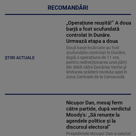
RECOMANDĂRI
„Operațiune reușită!” A doua
barjă a fost scufundată
controlat în Dunăre.
Urmează etapa a doua
Două barje încărcate au fost
scufundate controlat în Dunăre,
după o operațiune de 11 ore,
ȘTIRI ACTUALE
pentru redirecționarea unei părți
din debit către Dunărea Veche și
limitarea scăderii nivelului apei în
zona Centralei de la Cernavodă.
Nicușor Dan, mesaj ferm
către partide, după verdictul
Moody's: „Să renunțe la
agendele politice şi la
discursul electoral”
Președintele Nicușor Dan a salutat