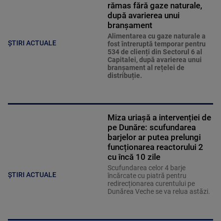
rămas fără gaze naturale,
după avarierea unui
branșament
Alimentarea cu gaze naturale a
ȘTIRI ACTUALE
fost întreruptă temporar pentru
534 de clienți din Sectorul 6 al
Capitalei, după avarierea unui
branșament al rețelei de
distribuție.
Miza uriașă a intervenției de
pe Dunăre: scufundarea
barjelor ar putea prelungi
funcționarea reactorului 2
cu încă 10 zile
Scufundarea celor 4 barje
ȘTIRI ACTUALE
încărcate cu piatră pentru
redirecționarea curentului pe
Dunărea Veche se va relua astăzi.