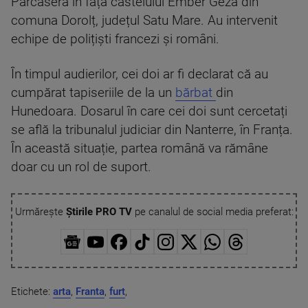
Parcaseră în fața castelului Ember Geza din
comuna Dorolț, județul Satu Mare. Au intervenit
echipe de polițiști francezi și români.
În timpul audierilor, cei doi ar fi declarat că au
cumpărat tapiseriile de la un
bărbat
din
Hunedoara. Dosarul în care cei doi sunt cercetați
se află la tribunalul judiciar din Nanterre, în Franța.
În această situație, partea română va rămâne
doar cu un rol de suport.
Urmărește
Știrile PRO TV
pe canalul de social media preferat:
Etichete:
arta
,
Franta
,
furt
,