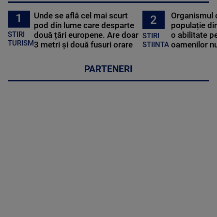
Unde se află cel mai scurt
Organismul 
1
2
pod din lume care desparte
populație di
STIRI
două țări europene. Are doar
o abilitate p
STIRI
TURISM
3 metri și două fusuri orare
oamenilor nu
STIINTA
PARTENERI