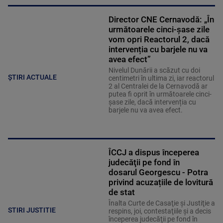
Director CNE Cernavodă: „În
următoarele cinci-șase zile
vom opri Reactorul 2, dacă
intervenția cu barjele nu va
avea efect”
Nivelul Dunării a scăzut cu doi
ȘTIRI ACTUALE
centimetri în ultima zi, iar reactorul
2 al Centralei de la Cernavodă ar
putea fi oprit în următoarele cinci-
șase zile, dacă intervenția cu
barjele nu va avea efect.
ÎCCJ a dispus începerea
judecăţii pe fond în
dosarul Georgescu - Potra
privind acuzațiile de lovitură
de stat
Înalta Curte de Casaţie şi Justiţie a
STIRI JUSTITIE
respins, joi, contestaţiile şi a decis
începerea judecăţii pe fond în