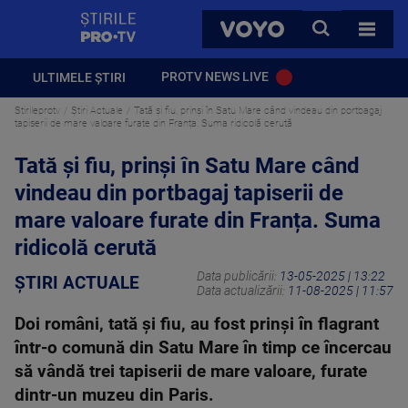
StirilePROTV
CAUTA
VOYO
TOATE 
PROTV NEWS LIVE
ULTIMELE ȘTIRI
Stirileprotv
Știri Actuale
Tată și fiu, prinși în Satu Mare când vindeau din portbagaj
tapiserii de mare valoare furate din Franța. Suma ridicolă cerută
Tată și fiu, prinși în Satu Mare când
vindeau din portbagaj tapiserii de
mare valoare furate din Franța. Suma
ridicolă cerută
Data publicării:
13-05-2025 | 13:22
ȘTIRI ACTUALE
Data actualizării:
11-08-2025 | 11:57
Doi români, tată și fiu, au fost prinși în flagrant
într-o comună din Satu Mare în timp ce încercau
să vândă trei tapiserii de mare valoare, furate
dintr-un muzeu din Paris.