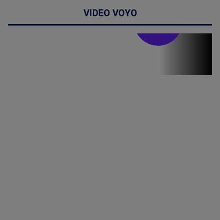
VIDEO VOYO
Doctor de
bine
Doctor de
Grijă | Ediția
16 |
Telemedicina
in
cardiologie