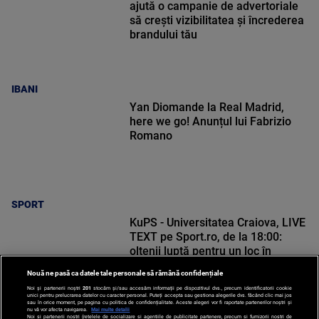
ajută o campanie de advertoriale
să crești vizibilitatea și încrederea
brandului tău
IBANI
Yan Diomande la Real Madrid,
here we go! Anunțul lui Fabrizio
Romano
SPORT
KuPS - Universitatea Craiova, LIVE
TEXT pe Sport.ro, de la 18:00:
oltenii luptă pentru un loc în
Europa League
Nouă ne pasă ca datele tale personale să rămână confidențiale
Noi și partenerii noștri
201
stocăm și/sau accesăm informații pe dispozitivul dvs., precum identificatorii cookie
unici pentru prelucrarea datelor cu caracter personal. Puteți accepta sau gestiona alegerile dvs. făcând clic mai jos
sau în orice moment, pe pagina cu politica de confidențialitate. Aceste alegeri vor fi raportate partenerilor noștri și
nu vă vor afecta navigarea.
Mai multe detalii
Noi si partenerii nostri (retelele de socializare si agentiile de publicitate partenere, precum si furnizorii nostri de