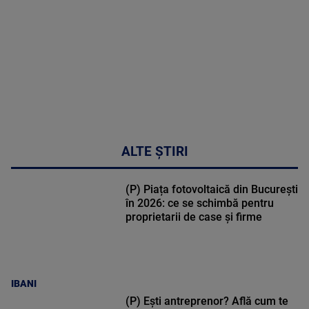
MAI
MULTE
DETALII
34:04
ALTE ȘTIRI
(P) Piața fotovoltaică din București
în 2026: ce se schimbă pentru
proprietarii de case și firme
IBANI
(P) Ești antreprenor? Află cum te