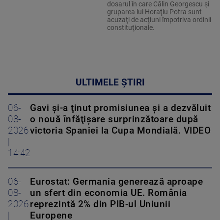
dosarul în care Călin Georgescu şi
gruparea lui Horaţiu Potra sunt
acuzaţi de acţiuni împotriva ordinii
constituţionale.
ULTIMELE ȘTIRI
06-
Gavi şi-a ţinut promisiunea şi a dezvăluit
08-
o nouă înfăţişare surprinzătoare după
2026
victoria Spaniei la Cupa Mondială. VIDEO
|
14:42
06-
Eurostat: Germania generează aproape
08-
un sfert din economia UE. România
2026
reprezintă 2% din PIB-ul Uniunii
|
Europene