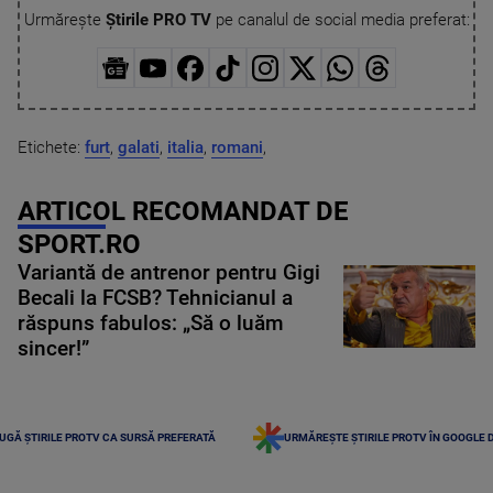
Urmărește
Știrile PRO TV
pe canalul de social media preferat:
Etichete:
furt
,
galati
,
italia
,
romani
,
ARTICOL RECOMANDAT DE
SPORT.RO
Variantă de antrenor pentru Gigi
Becali la FCSB? Tehnicianul a
răspuns fabulos: „Să o luăm
sincer!”
UGĂ ȘTIRILE PROTV CA SURSĂ PREFERATĂ
URMĂREȘTE ȘTIRILE PROTV ÎN GOOGLE 