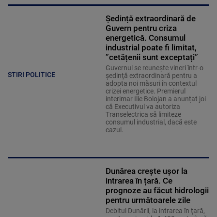
Ședință extraordinară de
Guvern pentru criza
energetică. Consumul
industrial poate fi limitat,
”cetățenii sunt exceptați”
Guvernul se reuneşte vineri într-o
STIRI POLITICE
şedinţă extraordinară pentru a
adopta noi măsuri în contextul
crizei energetice. Premierul
interimar Ilie Bolojan a anunțat joi
că Executivul va autoriza
Transelectrica să limiteze
consumul industrial, dacă este
cazul.
Dunărea crește ușor la
intrarea în țară. Ce
prognoze au făcut hidrologii
pentru următoarele zile
Debitul Dunării, la intrarea în ţară,