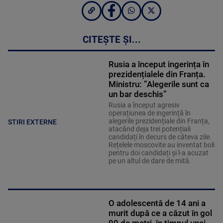
CITEȘTE ȘI...
Rusia a început ingerința în
prezidențialele din Franța.
Ministru: ”Alegerile sunt ca
un bar deschis”
Rusia a început agresiv
operațiunea de ingerință în
alegerile prezidențiale din Franța,
STIRI EXTERNE
atacând deja trei potențiali
candidați în decurs de câteva zile.
Rețelele moscovite au inventat boli
pentru doi candidați și l-a acuzat
pe un altul de dare de mită.
O adolescentă de 14 ani a
murit după ce a căzut în gol