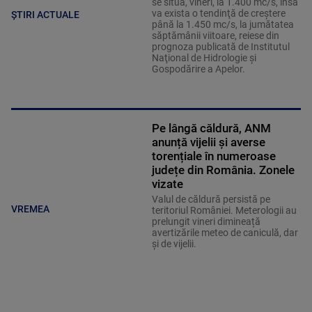
se situa, vineri, la 1.400 mc/s, însă
va exista o tendinţă de creştere
ȘTIRI ACTUALE
până la 1.450 mc/s, la jumătatea
săptămânii viitoare, reiese din
prognoza publicată de Institutul
Naţional de Hidrologie şi
Gospodărire a Apelor.
Pe lângă căldură, ANM
anunță vijelii și averse
torențiale în numeroase
județe din România. Zonele
vizate
Valul de căldură persistă pe
VREMEA
teritoriul României. Meterologii au
prelungit vineri dimineață
avertizările meteo de caniculă, dar
și de vijelii.