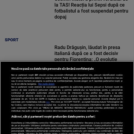
la TAS! Reacția lui Sepsi după ce
fotbalistul a fost suspendat pentru
dopaj
SPORT
Radu Drăgușin, lăudat în presa
italiană după ce a fost decisiv
pentru Fiorentina: „O evoluție
reușită”
Nouă ne pasă ca datele tale personale să rămână confidențiale
Noi și partenerii noștri
201
stocăm și/sau accesăm informații pe dispozitivul dvs., precum identificatorii cookie
unici pentru prelucrarea datelor cu caracter personal. Puteți accepta sau gestiona alegerile dvs. făcând clic mai jos
sau în orice moment, pe pagina cu politica de confidențialitate. Aceste alegeri vor fi raportate partenerilor noștri și
nu vă vor afecta navigarea.
Mai multe detalii
Noi si partenerii nostri (retelele de socializare si agentiile de publicitate partenere, precum si furnizorii nostri de
SPORT
servicii de date analitice) prelucram date pentru a permite website-ului sa functioneze, pentru a personaliza
continutul si anunturile publicitare afisate in functie de interesele si/sau profilul dvs., pentru a va oferi
functionalitati aferente retelelor de socializare si pentru a analiza traficul pe website. Beneficiati de drepturile
prevazute de art. 15-22 din GDPR in legatura cu prelucrarea datelor cu caracter personal. Aceste drepturi pot fi
exercitate prin modalitatea indicata
aici
. Prin click pe “ACCEPT TOATE”, acceptati folosirea tuturor Tehnologiilor de
tip Cookie, care implica inclusiv acceptul dvs. cu privire la stocarea/accesarea informatiilor de catre Vendor-ii cu
care colaboram. Prin click pe “VREAU SA MODIFIC SETARILE INDIVIDUAL” puteti schimba preferintele in mod
individual, mai putin cele legate de cookie strict necesare pentru functionarea website-ului.
Atât noi, cât și partenerii noștri prelucrăm datele pentru a oferi:
Dezvoltarea și îmbunătățirea serviciilor. Măsurarea performanței reclamelor. Stocarea și/sau accesarea informațiilor
de pe un dispozitiv. Utilizarea profilurilor pentru selectarea conținutului personalizat. Crearea profilurilor de conținut
personalizat. Utilizarea profilurilor pentru selectarea publicității personalizate. Crearea profilurilor pentru publicitate
personalizată. Măsurarea performanței conținutului. Înțelegerea publicului prin statistici sau combinații de date din
surse diferite. Utilizarea de date limitate pentru a selecta publicitatea. Utilizarea datelor limitate pentru a selecta