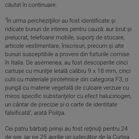
căutat în continuare.
"În urma percheziţiilor au fost identificate şi
ridicate bunuri de interes pentru cauză: aur brut şi
prelucrat, telefoane mobile, suporţi de stocare,
articole vestimentare, înscrisuri, precum şi alte
bunuri susceptibile a proveni din furturile comise
în Italia. De asemenea, au fost descoperite cinci
cartuşe cu muniţie letală calibru 9 x 18 mm, cinci
cutii cu materiale pirotehnice din categoria F3, o
pungă cu materie vegetală de culoare verzuie cu
miros specific substanţelor cu efect halucinogen,
un cântar de precizie şi o carte de identitate
falsificată", arată Poliţia.
Cei patru bărbaţi prinşi au fost reţinuţi pentru 24
de ore, iar pe 25 aprilie un judecător de la Curtea