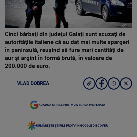
PRO TV
Cinci bărbaţi din judeţul Galaţi sunt acuzaţi de
autorităţile italiene că au dat mai multe spargeri
în peninsulă, reuşind să fure mari cantităţi de
aur şi argint în formă brută, în valoare de
200.000 de euro.
VLAD DOBREA
ADAUGĂ ȘTIRILE PROTV CA SURSĂ PREFERATĂ
URMĂREȘTE ȘTIRILE PROTV ÎN GOOGLE DISCOVER