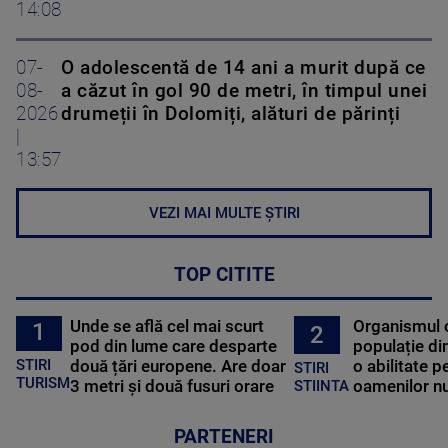
14:08
07-
O adolescentă de 14 ani a murit după ce
08-
a căzut în gol 90 de metri, în timpul unei
2026
drumeții în Dolomiți, alături de părinți
|
13:57
VEZI MAI MULTE ȘTIRI
TOP CITITE
Unde se află cel mai scurt
Organismul 
1
2
pod din lume care desparte
populație di
STIRI
două țări europene. Are doar
o abilitate p
STIRI
TURISM
3 metri și două fusuri orare
oamenilor nu
STIINTA
PARTENERI