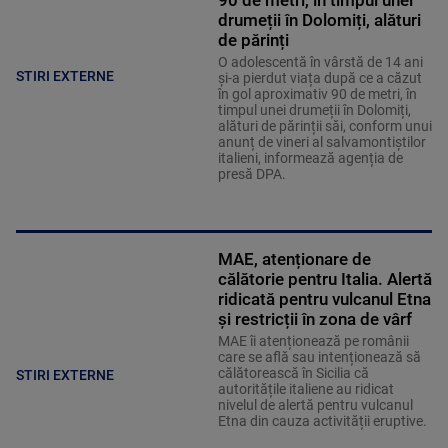
90 de metri, în timpul unei
drumeții în Dolomiți, alături
de părinți
O adolescentă în vârstă de 14 ani
STIRI EXTERNE
și-a pierdut viața după ce a căzut
în gol aproximativ 90 de metri, în
timpul unei drumeții în Dolomiți,
alături de părinții săi, conform unui
anunț de vineri al salvamontiștilor
italieni, informează agenția de
presă DPA.
MAE, atenționare de
călătorie pentru Italia. Alertă
ridicată pentru vulcanul Etna
și restricții în zona de vârf
MAE îi atenționează pe românii
care se află sau intenționează să
călătorească în Sicilia că
STIRI EXTERNE
autoritățile italiene au ridicat
nivelul de alertă pentru vulcanul
Etna din cauza activității eruptive.