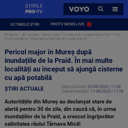
StirilePROTV
CAUTA
VOYO
TOATE 
PROTV NEWS LIVE
ULTIMELE ȘTIRI
Stirileprotv
Știri Actuale
Pericol major în Mureș după inundațiile de la Praid. În mai
multe localități au început să ajungă cisterne cu apă potabilă
Pericol major în Mureș după
inundațiile de la Praid. În mai multe
localități au început să ajungă cisterne
cu apă potabilă
Data publicării:
03-06-2025 | 17:06
ȘTIRI ACTUALE
Data actualizării:
11-08-2025 | 11:26
Autoritățile din Mureș au declanșat stare de
alertă pentru 30 de zile, din cauză că, în urma
inundațiilor de la Praid, a crescut îngrijorător
salinitatea râului Târnava Mică!