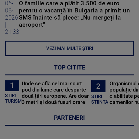
06-
O familie care a plătit 3.500 de euro
08-
pentru o vacanță în Bulgaria a primit un
2026
SMS înainte să plece: „Nu mergeți la
|
aeroport”
21:33
VEZI MAI MULTE ȘTIRI
TOP CITITE
Unde se află cel mai scurt
Organismul 
1
2
pod din lume care desparte
populație di
STIRI
două țări europene. Are doar
o abilitate p
STIRI
TURISM
3 metri și două fusuri orare
oamenilor nu
STIINTA
PARTENERI