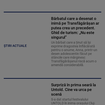
Bărbatul care a desenat o
inimă pe Transfăgărășan ar
putea crea un precedent.
Ghid de turism: „Nu este
singurul”
Un bărbat care a ținut să își
ȘTIRI ACTUALE
exprime dragostea înflăcărată
pentru o anume, Anna, printr-un
desen adolescentin făcut pe
stâncile care mărginesc
Transfăgărășanul riscă acum o
amendă considerabilă.
Surpriză în prima seară la
Untold. Cine va urca pe
scenă
S-a dat startul festivalului
UNTOLD în inima orașului Cluj-