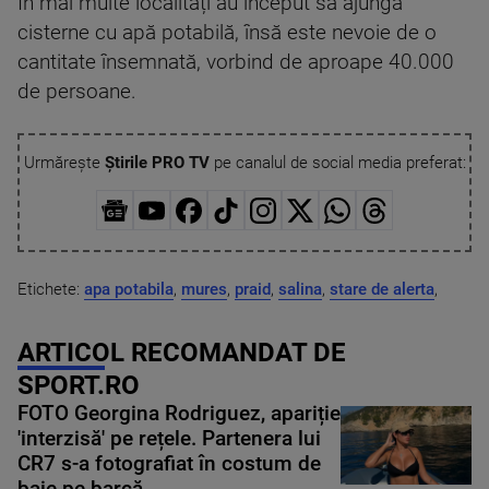
În mai multe localități au început să ajungă
cisterne cu apă potabilă, însă este nevoie de o
cantitate însemnată, vorbind de aproape 40.000
de persoane.
Urmărește
Știrile PRO TV
pe canalul de social media preferat:
Etichete:
apa potabila
,
mures
,
praid
,
salina
,
stare de alerta
,
ARTICOL RECOMANDAT DE
SPORT.RO
FOTO Georgina Rodriguez, apariție
'interzisă' pe rețele. Partenera lui
CR7 s-a fotografiat în costum de
baie pe barcă