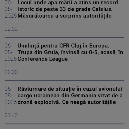
06-
Locul unde apa mării a atins un record
08-
istoric de peste 33 de grade Celsius.
2026
Măsurătoarea a surprins autoritățile
|
22:02
06-
Umilință pentru CFR Cluj în Europa.
08-
Trupa din Gruia, învinsă cu 0-5, acasă, în
2026
Conference League
|
22:00
06-
Răsturnare de situație în cazul avionului
08-
cargo ucrainean din Germania vizat de o
2026
dronă explozivă. Ce neagă autoritățile
|
21:40