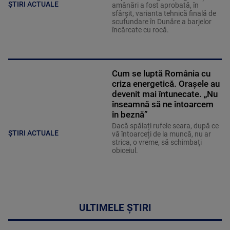
ȘTIRI ACTUALE
amânări a fost aprobată, în
sfârșit, varianta tehnică finală de
scufundare în Dunăre a barjelor
încărcate cu rocă.
Cum se luptă România cu
criza energetică. Orașele au
devenit mai întunecate. „Nu
înseamnă să ne întoarcem
în beznă”
Dacă spălați rufele seara, după ce
ȘTIRI ACTUALE
vă întoarceți de la muncă, nu ar
strica, o vreme, să schimbați
obiceiul.
ULTIMELE ȘTIRI