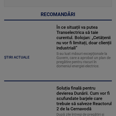
RECOMANDĂRI
În ce situații va putea
Transelectrica să taie
curentul. Bolojan: „Cetățenii
nu vor fi limitați, doar clienții
industriali”
S-au luat măsuri excepționale la
ȘTIRI ACTUALE
Guvern, care a aprobat un plan de
pregătire pentru riscuri în
domeniul energiei electrice.
Soluția finală pentru
devierea Dunării. Cum vor fi
scufundate barjele care
trebuie să salveze Reactorul
2 de la Cernavodă
După zile întregi de pregătiri și