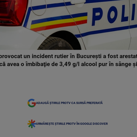
rovocat un incident rutier în Bucureşti a fost arestat
t că avea o îmbibaţie de 3,49 g/l alcool pur în sânge 
ADAUGĂ ȘTIRILE PROTV CA SURSĂ PREFERATĂ
URMĂREȘTE ȘTIRILE PROTV ÎN GOOGLE DISCOVER