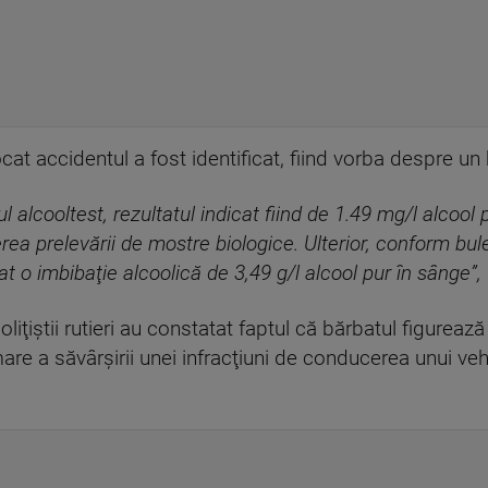
t accidentul a fost identificat, fiind vorba despre un 
l alcooltest, rezultatul indicat fiind de 1.49 mg/l alcool 
erea prelevării de mostre biologice. Ulterior, conform bule
at o imbibaţie alcoolică de 3,49 g/l alcool pur în sânge”,
poliţiştii rutieri au constatat faptul că bărbatul figure
e a săvârşirii unei infracţiuni de conducerea unui vehi