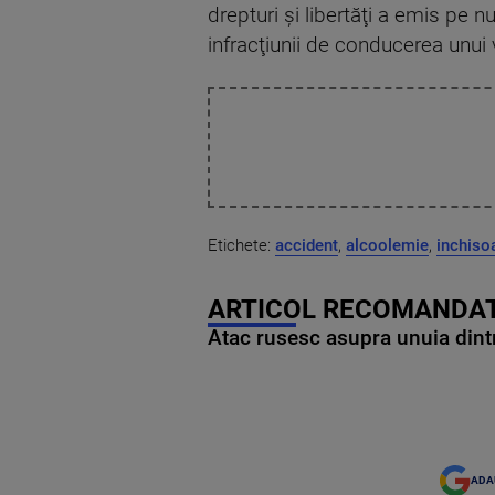
drepturi şi libertăţi a emis pe
infracţiunii de conducerea unui 
Etichete:
accident
,
alcoolemie
,
inchiso
ARTICOL RECOMANDAT
Atac rusesc asupra unuia dintr
ADA