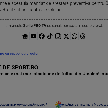
 numele acestuia mandat de arestare preventivă pentru 3
vehicul sub influenţa alcoolului.
Urmărește
Știrile PRO TV
pe canalul de social media preferat:
are cu suspendare
,
sofer
,
 DE SPORT.RO
e cele mai mari stadioane de fotbal din Ucraina! Ima
UGĂ ȘTIRILE PROTV CA SURSĂ PREFERATĂ
URMĂREȘTE ȘTIRILE PROTV ÎN GOOGLE 