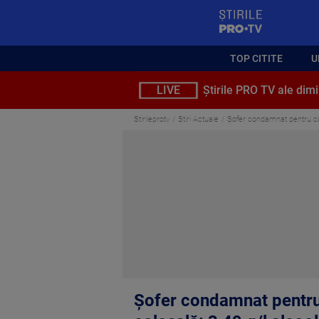
StirilePROTV
TOP CITITE
U
LIVE
Știrile PRO TV ale dimi
Stirileprotv
Știri Actuale
Șofer condamnat pentru că a
Șofer condamnat pentru 