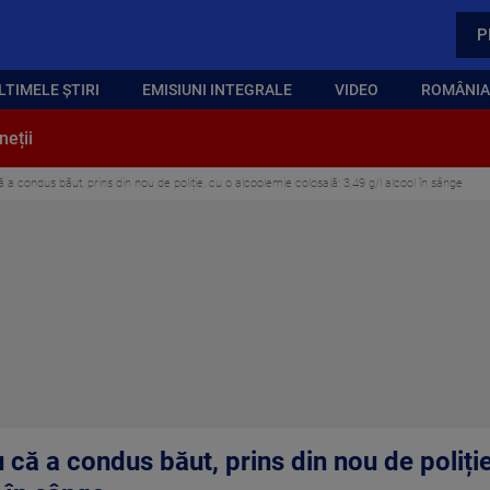
P
LTIMELE ȘTIRI
EMISIUNI INTEGRALE
VIDEO
ROMÂNIA,
neții
 condus băut, prins din nou de poliție, cu o alcoolemie colosală: 3,49 g/l alcool în sânge
că a condus băut, prins din nou de poliți