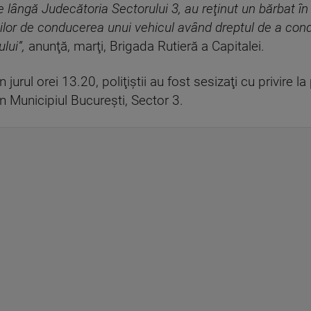
lângă Judecătoria Sectorului 3, au reţinut un bărbat în 
iunilor de conducerea unui vehicul având dreptul de a c
lui”,
anunţă, marţi, Brigada Rutieră a Capitalei.
în jurul orei 13.20, poliţiştii au fost sesizaţi cu privir
n Municipiul Bucureşti, Sector 3.