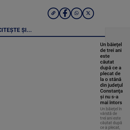
CITEȘTE ȘI...
Un băieţel
de trei ani
este
căutat
după ce a
plecat de
la o stână
din judeţul
Constanţa
şi nu s-a
mai întors
Un băieţel în
vârstă de
trei ani este
căutat după
ce a plecat,