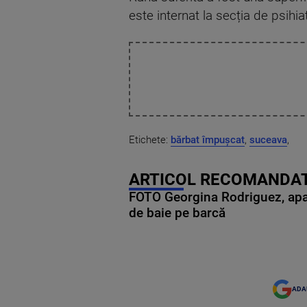
este internat la secția de psihi
Etichete:
bărbat împușcat
,
suceava
,
ARTICOL RECOMANDAT
FOTO Georgina Rodriguez, apariț
de baie pe barcă
ADA