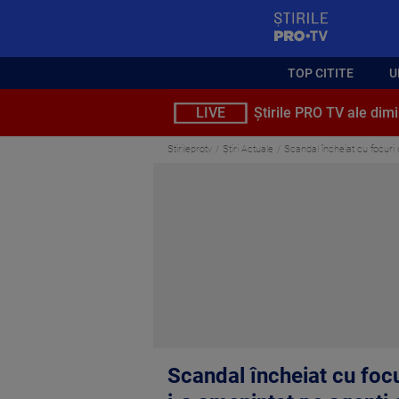
StirilePROTV
TOP CITITE
U
LIVE
Știrile PRO TV ale dimi
Stirileprotv
Știri Actuale
Scandal încheiat cu focuri 
Scandal încheiat cu foc