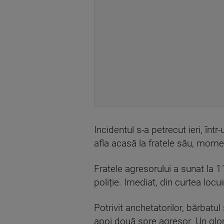
Incidentul s-a petrecut ieri, în
afla acasă la fratele său, moment
Fratele agresorului a sunat la 11
poliție. Imediat, din curtea locu
Potrivit anchetatorilor, bărbatul
apoi două spre agresor. Un glonț 