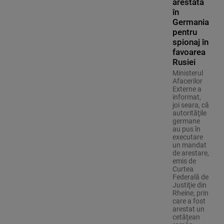
arestată
în
Germania
pentru
spionaj în
favoarea
Rusiei
Ministerul
Afacerilor
Externe a
informat,
joi seara, că
autorităţile
germane
au pus în
executare
un mandat
de arestare,
emis de
Curtea
Federală de
Justiţie din
Rheine, prin
care a fost
arestat un
cetăţean