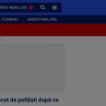
CAUTA
ROTV NEWS LIVE
TOATE CATEGORIILE
 TE IUBESC!
INSPECTORUL PRO
opor
at de polițiști după ce