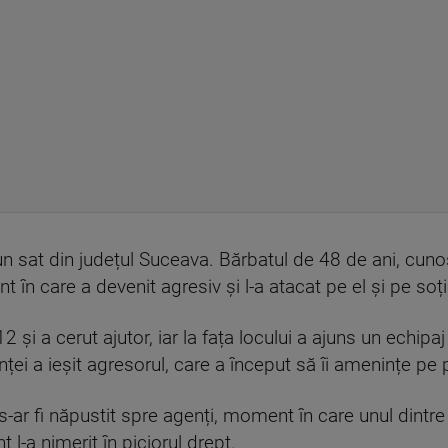
tr-un sat din județul Suceava. Bărbatul de 48 de ani, cu
 în care a devenit agresiv și l-a atacat pe el și pe soția
2 și a cerut ajutor, iar la fața locului a ajuns un echipa
inței a ieșit agresorul, care a început să îi amenințe pe p
 s-ar fi năpustit spre agenți, moment în care unul dintre
l-a nimerit în piciorul drept.