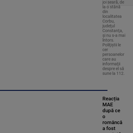
joi seară, de
la o stână
din
localitatea
Corbu,
judeţul
Constanţa,
şi nu s-a mai
întors.
Poliţiştii le
cer
persoanelor
care au
informaţii
despre el să
sune la 112.
Reacția
MAE
după ce
o
româncă
a fost