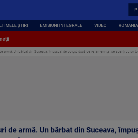
P
LTIMELE ȘTIRI
EMISIUNI INTEGRALE
VIDEO
ROMÂNIA,
neții
de armă. Un bărbat din Suceava, împușcat de polițiști după ce i-a amenințat pe agenți cu un t
uri de armă. Un bărbat din Suceava, împușc