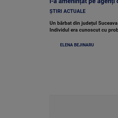
i-a amenințat pe agenți 
ȘTIRI ACTUALE
Un bărbat din județul Suceava a
Individul era cunoscut cu probl
ELENA BEJINARU