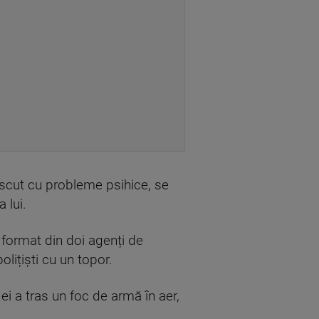
noscut cu probleme psihice, se
 lui.
j format din doi agenți de
olițiști cu un topor.
 ei a tras un foc de armă în aer,