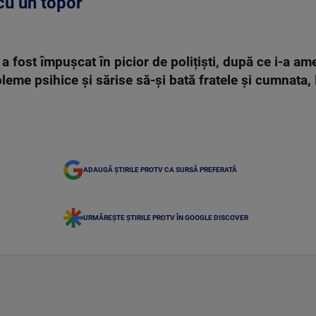
cu un topor
 fost împușcat în picior de polițiști, după ce i-a am
eme psihice și sărise să-și bată fratele și cumnata, 
ADAUGĂ ȘTIRILE PROTV CA SURSĂ PREFERATĂ
URMĂREȘTE ȘTIRILE PROTV ÎN GOOGLE DISCOVER