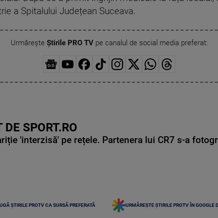
atrie a Spitalului Județean Suceava.
Urmărește
Știrile PRO TV
pe canalul de social media preferat:
 DE SPORT.RO
ie 'interzisă' pe rețele. Partenera lui CR7 s-a fotog
UGĂ ȘTIRILE PROTV CA SURSĂ PREFERATĂ
URMĂREȘTE ȘTIRILE PROTV ÎN GOOGLE 