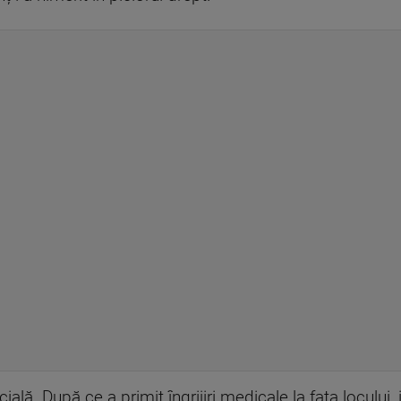
ială. După ce a primit îngrijiri medicale la fața locului